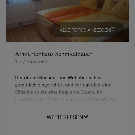
Kinder-Ausstattung
Kinder sind willkommen
ALLE FOTOS ANZEIGEN
Spielzeug
Almferienhaus Schmiedbauer
Ausstattung der Wohneinheit
1 - 7 Personen
E-Herd
Geschirr vorhanden
Der offene Küchen- und Wohnbereich ist
gemütlich eingerichtet und verfügt über eine
Holzofen
Sitzecke sowie eine bequeme Couch. Im
Obergeschoss finden Sie ein separates WC, ein
Kaffeemaschine
Badezimmer mit Dusche und eine
Mikrowelle
Waschmaschine. Dort befinden sich auch zwei
WEITERLESEN
Schlafzimmer. Im Erdgeschoss erwartet Sie das
Geschirrspüler
gemütliche Zirbenzimmer, das für erholsamen
Waschmaschine