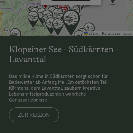
Badeurlaub
Bäuerliches Handwerk
Pirschgang
Leaflet
|
Karte:
basemap.at
Mithilfe am Hof
Klopeiner See - Südkärnten -
Aktivurlaub Winter
Lavanttal
Skifahren
Sanfter Winter
Das milde Klima in Südkärnten sorgt schon für
Langlaufen
Badewetter ab Anfang Mai. Im östlichsten Teil
Kärntens, dem Lavanttal
,
zaubern kreative
Schneeschuhwandern
Lebensmittelproduzenten wahrliche
Genusserlebnisse.
Skitouren
Skitouren sind direkt ab Hof möglich
ZUR REGION
Kulinarik / Genuss