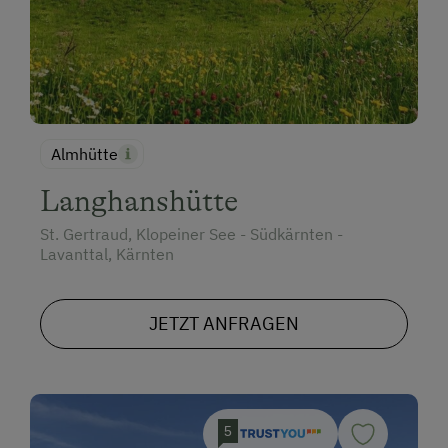
Almhütte
Langhanshütte
St. Gertraud, Klopeiner See - Südkärnten -
Lavanttal, Kärnten
JETZT ANFRAGEN
5