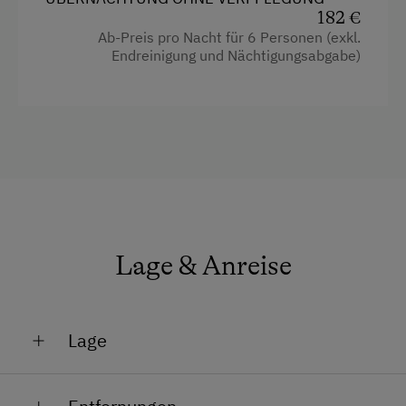
182 €
Backofen
Erlebniswanderweg
Ab-Preis pro Nacht für 6 Personen (exkl.
Balkon/Terrasse
Endreinigung und Nächtigungsabgabe)
Freibad
Dusche
Kegelbahn
Fernseher
Klettern
Garten
Leihrodeln
Heizung
Liegewiese
Mikrowelle
Nordic Walking
Toilette
Lage & Anreise
Radwege
Doppelbett
Reiten
Reithalle
Lage
Rodelbahn in der Nähe
Am Berg
Schneeschuhwanderung