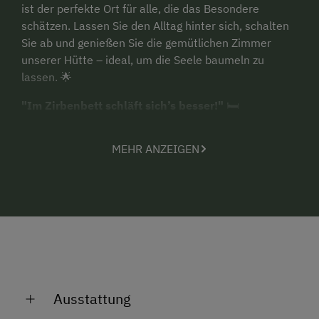
ist der perfekte Ort für alle, die das Besondere
schätzen. Lassen Sie den Alltag hinter sich, schalten
Sie ab und genießen Sie die gemütlichen Zimmer
unserer Hütte – ideal, um die Seele baumeln zu
lassen. 🌟
"Im Zirbenbett schläft sich’s besser!"
🛏️
Die Schlafzimmer aus duftendem Zirbenholz sorgen
MEHR ANZEIGEN
für erholsamen Schlaf. Der herrliche Duft des Holzes
beruhigt, fördert die Gesundheit und sorgt für tiefe
Entspannung. 🍃
Die Schmiedbauer Hütt’n ist außerdem ein idealer
Ausgangspunkt für zahlreiche Wandertouren auf die
Koralpe und Saualpe. 🚶‍♂️⛰️ Viele der malerischen
Kärntner Seen sind in kurzer Zeit mit dem Auto
erreichbar. 🚗 Rund um die Seen erwarten Sie
Ausstattung
spannende Ausflugsziele und unvergessliche
Erlebnisse. 🏖️ Ein Highlight ist die Sommerrodelbahn