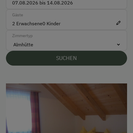
Deutsch
Gäste
Parken
2
Erwachsene
0
Kinder
Kostenlose Parkplätze
Zimmertyp
Radunterstellmöglichkeit
Unterkunftsart
SUCHEN
Für max. 6 Personen
Ferienhaus am Bergbauernhof
Am Betrieb
Garten/Wiese
Hausgarten
Obstgarten