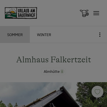
Zum Inhalt springen (Alt+0)
Zum Hauptmenü springen (Alt+1)
SOMMER
WINTER
Almhaus Falkertzeit
Almhütte