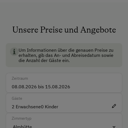
Dusche/Bad/WC
Fließwasser
Garten
Unsere Preise und Angebote
Keine Haustiere erlaubt
Multimedia (Sat-TV)
Um Informationen über die genauen Preise zu
erhalten, gib das An- und Abreisedatum sowie
Nichtraucherzimmer
die Anzahl der Gäste ein.
Anfahrtsmöglichkeiten
Zeitraum
Auto
Taxi
Gäste
2
Erwachsene
0
Kinder
Akzeptierte Zahlungsmittel
Zimmertyp
Barzahlung