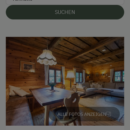
Überweisung / SEPA
SUCHEN
Vor Ort gesprochene Sprachen
Deutsch
Englisch
Parken
Kostenlose Parkplätze
Unterkunftsart
Almhüttenvermietung
Für max. 6 Personen
ALLE FOTOS ANZEIGEN
Klassische Almhütte