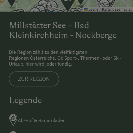
Leaflet
|
Karte:
basemap.at
Skifahren
An der Skipiste
Millstätter See – Bad
Sanfter Winter
Kleinkirchheim - Nockberge
Langlaufen
Die Region zählt zu den vielfältigsten
Direkt an der Loipe
Regionen Österreichs. Ob Sport-, Thermen- oder Ski-
Urlaub, hier wird jeder fündig.
Schneeschuhwandern
Skitouren
ZUR REGION
Skitouren sind direkt ab Hof möglich
Legende
Urlaub für Familien
Familienfreundliche Unterkünfte
Ab-Hof & Bauernladen