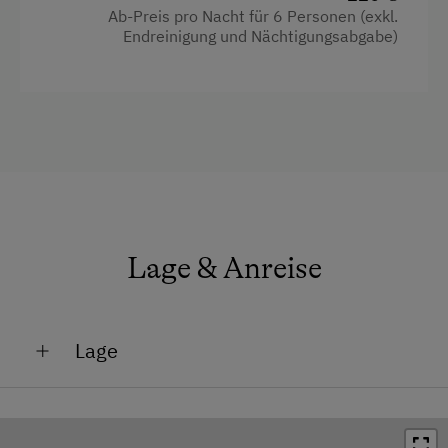
Schlafcouch
Ab-Preis pro Nacht für 6 Personen (exkl.
Endreinigung und Nächtigungsabgabe)
Voll ausgestattete Küche: Elektroherd mit
Backofen, einen traditionellen Holzherd,
einen geräumigen Kühl- und
Gefrierschrank, Geschirrspüler und alles
nötige Geschirr
Badezimmer und separates WC
Terrasse
Gemeinsame Annehmlichkeiten: Beide
Lage & Anreise
Wohnungen bieten WLAN und SAT-TV sowie
kuschelige Bettwäsche, sodass du dich sofort
wie zu Hause fühlen kannst.
Lage
Ausstattung
Absolute Alleinlage
4 Plattenherd
Am Berg