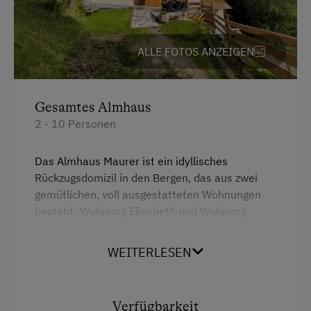
4 Plattenherd
Aussicht auf eine Berglandschaft
ALLE FOTOS ANZEIGEN
Backofen
Dusche
Gesamtes Almhaus
Balkon/Terrasse
2 - 10 Personen
Fernseher
Das Almhaus Maurer ist ein idyllisches
Garten
Rückzugsdomizil in den Bergen, das aus zwei
gemütlichen, voll ausgestatteten Wohnungen
Gitterbett
besteht: Wohnung Elisabeth und Wohnung
Haarföhn
Katharina.
Heizung
WEITERLESEN
Wohnung Elisabeth:
Kaffeemaschine
Schlafzimmer 1: ein Doppelbett und eine
Reinigungsausstattung in der Wohnung
Schlafcouch
Verfügbarkeit