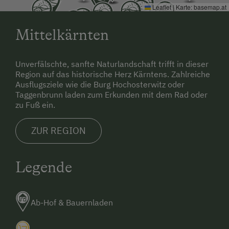
Leaflet
|
Karte:
basemap.at
Reinigungsausstattung in der Wohnung
Toilette
Mittelkärnten
Haustiere erlaubt
Unverfälschte, sanfte Naturlandschaft trifft in dieser
Geschirrspüler
Region auf das historische Herz Kärntens. Zahlreiche
Kochnische
Ausflugsziele wie die Burg Hochosterwitz oder
Taggenbrunn laden zum Erkunden mit dem Rad oder
Küche
zu Fuß ein.
Küchenausstattung
ZUR REGION
Kühlschrank
Wlan
Legende
Sauna
Doppelbett
Ab-Hof & Bauernladen
Ausziehcouch