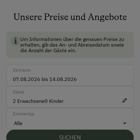
Haustiere erlaubt
Mitnahme von Hunden erlaubt
Unsere Preise und Angebote
Multimedia (Sat-TV)
Um Informationen über die genauen Preise zu
Anfahrtsmöglichkeiten
erhalten, gib das An- und Abreisedatum sowie
die Anzahl der Gäste ein.
Auto
Akzeptierte Zahlungsmittel
Zeitraum
Barzahlung
Gäste
Überweisung / SEPA
2
Erwachsene
0
Kinder
Vor Ort gesprochene Sprachen
Zimmertyp
Deutsch
Englisch
SUCHEN