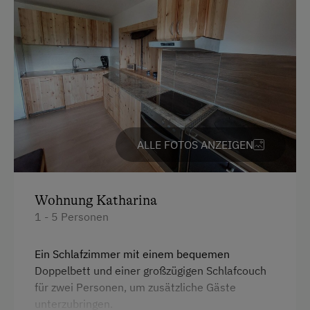
Ausstattung
Geführte Bergtouren
4 Plattenherd
Geführte Wanderungen
Radio
Jogging-Routen
Aussicht auf eine Berglandschaft
Kutschenfahrten
Backofen
Leihrodeln
Dusche
ALLE FOTOS ANZEIGEN
Natur- u. Landschaftsführer
Balkon/Terrasse
Nordic Walking
Fernseher
Wohnung Katharina
Ponyreiten
1 - 5 Personen
Garten
Schneeschuhwanderung
Gitterbett
Skifahren
Ein Schlafzimmer mit einem bequemen
Doppelbett und einer großzügigen Schlafcouch
Haarföhn
Skilehrer
für zwei Personen, um zusätzliche Gäste
Handtücher
Skilift
unterzubringen.