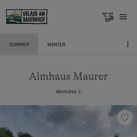
Zum Inhalt springen (Alt+0)
Zum Hauptmenü springen (Alt+1)
SOMMER
WINTER
Almhaus Maurer
Almhütte