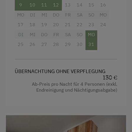
Ohne Verpflegung
Eine geräumige Terrasse, auf der du die frische
9
10
11
12
13
14
15
16
Bergluft und die herrliche Aussicht genießen
MO
DI
MI
DO
FR
SA
SO
MO
kannst.
Internet
17
18
19
20
21
22
23
24
Zusätzlich bieten wir folgende
Kostenloses Internet
DI
MI
DO
FR
SA
SO
MO
Annehmlichkeiten inklusive:
25
26
27
28
29
30
31
Freizeitaktivitäten am Betrieb und in der
Gratis W-LAN, damit du mit der Welt in
Umgebung
Verbindung bleiben kannst
Almausflüge
Ein Fernseher mit SAT-Anschluss für
ÜBERNACHTUNG OHNE VERPFLEGUNG
Unterhaltungsmöglichkeiten
Almwandern
130 €
Ab-Preis pro Nacht für 4 Personen (exkl.
Bettwäsche und Handtücher, damit du
Bergtouren
Endreinigung und Nächtigungsabgabe)
dich sofort wie zu Hause fühlst
Bergwanderführer
Genieße deinen Aufenthalt im Almhaus Maurer
Erlebniswanderung
und erlebe die Schönheit und Ruhe der Kärntner
Bergwelt in vollen Zügen
Erlebniswanderweg
Freibad