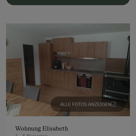
Parken
Kostenlose Parkplätze
Motorradunterstellraum
Radunterstellmöglichkeit
Unterkunftsart
Für max. 6 Personen
Ehemaliger Bergbauernhof
Ferienhaus am Bergbauernhof
ALLE FOTOS ANZEIGEN
Am Betrieb
Garten/Wiese
Wohnung Elisabeth
1 - 5 Personen