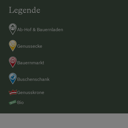
Legende
Ab-Hof & Bauernladen
Genussecke
Bauernmarkt
Buschenschank
Genusskrone
Bio