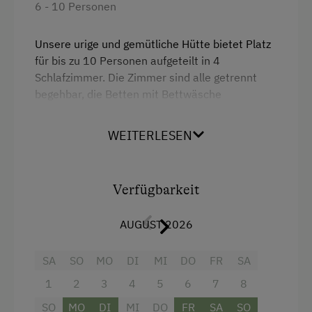
6 - 10 Personen
Ausstattung der Wohneinheit
Unsere urige und gemütliche Hütte bietet Platz
Bettwäsche vorhanden
für bis zu 10 Personen aufgeteilt in 4
Schlafzimmer. Die Zimmer sind alle getrennt
Geschirr vorhanden
begehbar, die Betten mit Bettwäsche
Geschirrspüler
ausgestattet. Strom/Licht ist in jedem Zimmer
vorhanden.
Gästeküche
WEITERLESEN
Holzofen
Ausstattung
Kachelofen
Verfügbarkeit
Aussicht auf eine Berglandschaft
Kaffeemaschine
AUGUST 2026
Badewanne/Dusche kombiniert
Terrasse
Handtücher
SA
SO
MO
DI
MI
DO
FR
SA
Verpflegung
Kinderbett
1
2
3
4
5
6
7
8
Ohne Verpflegung
Radio
SO
MO
DI
MI
DO
FR
SA
SO