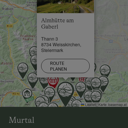
Schwimmbad in 10 km
See / Teich in 25 km
Almhütte am
Skilift in 1 km
Gaberl
Thann 3
8734 Weisskirchen,
Steiermark
ROUTE
PLANEN
Leaflet
|
Karte:
basemap.at
Murtal