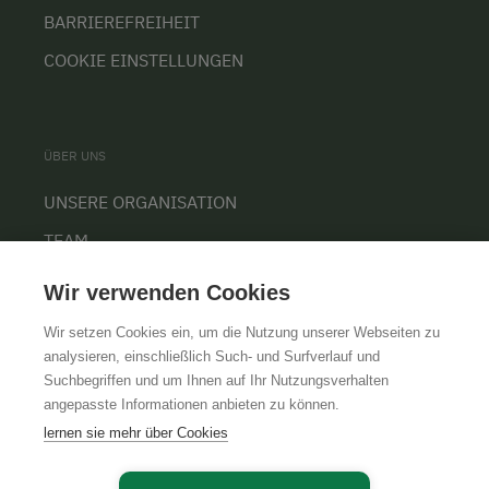
BARRIEREFREIHEIT
COOKIE EINSTELLUNGEN
ÜBER UNS
UNSERE ORGANISATION
TEAM
KARRIERE
Wir verwenden Cookies
Wir setzen Cookies ein, um die Nutzung unserer Webseiten zu
analysieren, einschließlich Such- und Surfverlauf und
Suchbegriffen und um Ihnen auf Ihr Nutzungsverhalten
AGB
IMPRESSUM
DATENSCHUTZ
angepasste Informationen anbieten zu können.
lernen sie mehr über Cookies