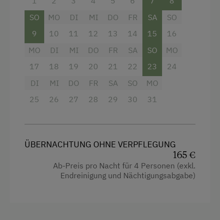
1
2
3
4
5
6
7
8
WLAN! Ein kühler Erdkeller versteckt sich hinter
Freizeitaktivitäten am Betrieb und in der
der Holzhütte. Die Hütte liegt auf 1700m
SO
MO
DI
MI
DO
FR
SA
SO
Umgebung
Seehöhe eingebettet in lieblich geformte
9
10
11
12
13
14
15
16
Nockberge am Fuße der Kaiserburg. Zufahrt: 10
Almausflüge
MO
DI
MI
DO
FR
SA
SO
MO
km von Patergassen über einen privaten
Almwandern
Güterweg. Ein höher gestelltes Auto ist von
17
18
19
20
21
22
23
24
Vorteil.
Badesee
DI
MI
DO
FR
SA
SO
MO
Bergtouren
25
26
27
28
29
30
31
Ausstattung
Bergwanderführer
Doppelbett (Kingsize)
E-Bike-Verleih
ÜBERNACHTUNG OHNE VERPFLEGUNG
Eislaufen
165 €
Ab-Preis pro Nacht für 4 Personen (exkl.
Eisstockschießen
Endreinigung und Nächtigungsabgabe)
Erlebniswanderung
Erlebniswanderweg