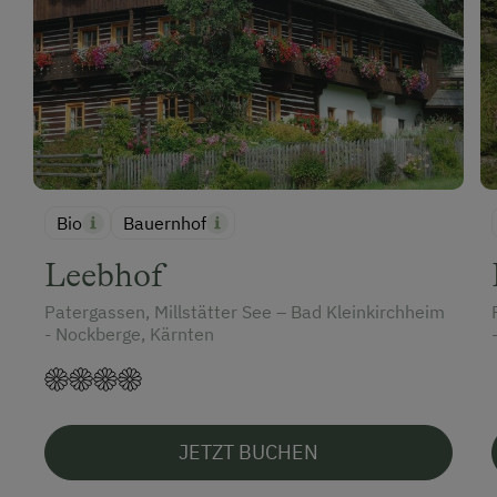
Kletterwald
Kutschenfahrten
Leihrodeln
Liegewiese
Minigolf
Nationalpark
Bio
Bauernhof
Natur- u. Landschaftsführer
Leebhof
Naturpark
Patergassen, Millstätter See – Bad Kleinkirchheim
- Nockberge, Kärnten
Ponyreiten
Radwege
Reiten
JETZT BUCHEN
Reitunterricht