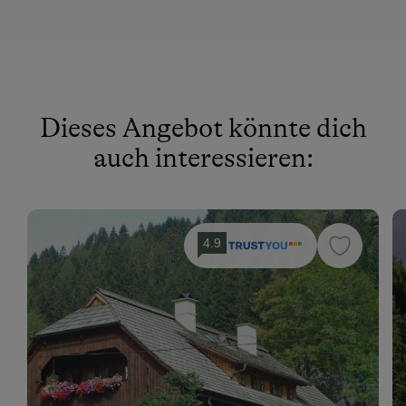
Fahrradverleih
Fitnesscenter
Freibad
Geführte Bergtouren
Dieses Angebot könnte dich
Geführte Wanderungen
auch interessieren:
Golf
Hausmuseum
Heimatmuseum
4.9
Hüttenabend
Jogging-Routen
Klettern
Klettersteig