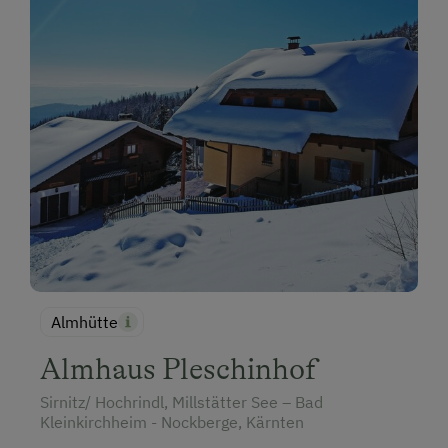
Almhütte
Almhaus Pleschinhof
Sirnitz/ Hochrindl, Millstätter See – Bad
Kleinkirchheim - Nockberge, Kärnten