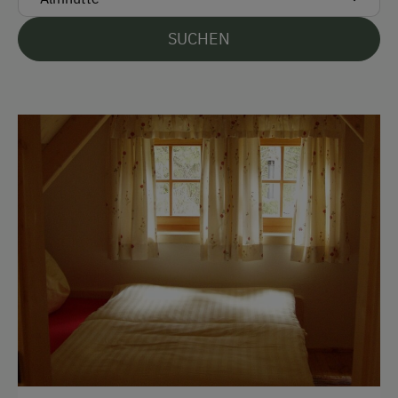
Parken
SUCHEN
Kostenlose Parkplätze
Unterkunftsart
Almhüttenvermietung
Klassische Almhütte
Am Betrieb
Almabtrieb
Familienanschluss
Garten/Wiese
Hausgarten
Mithilfe am Hof