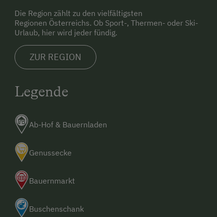
Die Region zählt zu den vielfältigsten
Aktivurlaub Winter
Regionen Österreichs. Ob Sport-, Thermen- oder Ski-
Urlaub, hier wird jeder fündig.
Skifahren
Sanfter Winter
ZUR REGION
Langlaufen
Direkt an der Loipe
Legende
Schneeschuhwandern
Geführte Schneeschuhwanderungen
Ab-Hof & Bauernladen
Skitouren
Genussecke
Geführte Skitouren
Kulinarik / Genuss
Bauernmarkt
Kulinarik zum Miterleben / In der Hofküche
Buschenschank
Urlaub für Familien