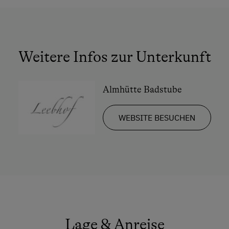
Reitwege
Rodelbahn in der Nähe
Schneeschuhwanderung
Weitere Infos zur Unterkunft
Seezugang
Sennerei
Almhütte Badstube
Skibusnähe
Skifahren
WEBSITE BESUCHEN
Skilehrer
Skilift
Sommerrodelbahn
Strand
Tennishalle
Lage & Anreise
Tennisplatz