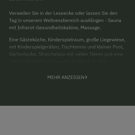
Verweilen Sie in der Leseecke oder lassen Sie den
Tag in unserem Wellnessbereich ausklingen - Sauna
mit Infrarot-Gesundheitskabine, Massage.
Eine Gästeküche, Kinderspielraum, große Liegewiese,
mit Kinderspielgeräten, Tischtennis und kleiner Pool,
Gartenlaube, Streichelzoo mit vielen Tieren und eine
eigene Almhütte runden das Angebot ab. Die
Bushaltestelle befindet sich in unmittelbarer Nähe.
MEHR ANZEIGEN
Pferde spielen bei uns am Betrieb eine große Rolle.
Auf unserem Hof wohnen von Ponys bis zu Norikern
viele verschiedene Rassen. Für unsere Gäste bieten
wir Reitunterricht auf höchstem Niveau. Wir erteilen
fundierten Anfängerunterricht auf unserem Reitplatz
(20x60), unterrichten die verschiedensten Gangarten
und bieten Ausritte an. Auch Pferdegastboxen stehen
zur Verfügung.