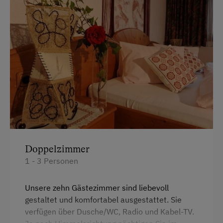
EC-Karte / Bankomatkarte (Maestro)
Überweisung / SEPA
Vor Ort gesprochene Sprachen
Deutsch
Englisch
Parken
Kostenlose Parkplätze
Doppelzimmer
1 - 3 Personen
Motorradunterstellraum
Radunterstellmöglichkeit
Unsere zehn Gästezimmer sind liebevoll
gestaltet und komfortabel ausgestattet. Sie
Am Betrieb
verfügen über Dusche/WC, Radio und Kabel-TV.