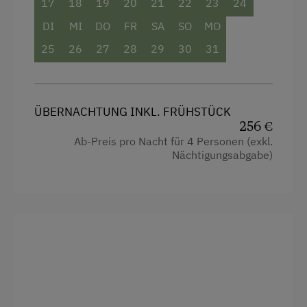
17
18
19
20
21
22
23
24
DI
MI
DO
FR
SA
SO
MO
25
26
27
28
29
30
31
ÜBERNACHTUNG INKL. FRÜHSTÜCK
256 €
Ab-Preis pro Nacht für 4 Personen (exkl.
Nächtigungsabgabe)