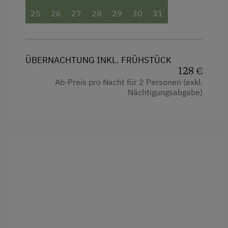
Ferienwohnung mit Frühstück
25
26
27
28
29
30
31
Geschirr vorhanden
Geschirrspüler
ÜBERNACHTUNG INKL. FRÜHSTÜCK
Kaffeemaschine
128 €
Ab-Preis pro Nacht für 2 Personen (exkl.
Trockenraum
Nächtigungsabgabe)
Zentralheizung
Verpflegung
Frühstück vom Buffett
Vollwert/Biokost
Österreichische Spezialitäten
Übernachtung mit Frühstück