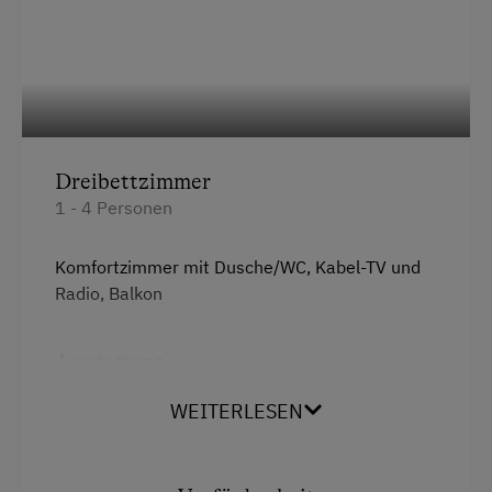
Service
Transfer Bahnhof
Zimmerservice
Internet
Dreibettzimmer
Kostenloses Internet
1 - 4 Personen
WiFi
Komfortzimmer mit Dusche/WC, Kabel-TV und
Radio, Balkon
Freizeitaktivitäten am Betrieb und in der
Umgebung
Ausstattung
Einstellmöglichkeit für Gastpferde
Radio
WEITERLESEN
Geführte Ausritte
Aussicht auf eine Berglandschaft
Geführte Wanderungen
Balkon/Terrasse
Kutschenfahrten