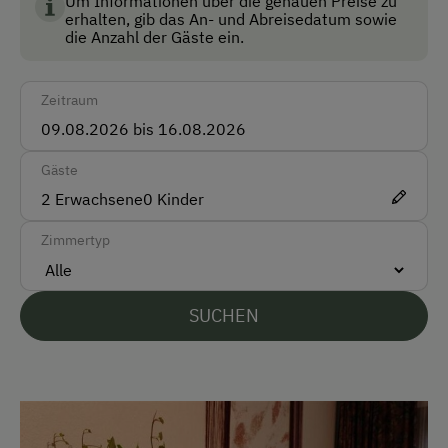
Um Informationen über die genauen Preise zu
erhalten, gib das An- und Abreisedatum sowie
Multimedia (Sat-TV)
die Anzahl der Gäste ein.
Nichtraucherzimmer
Zeitraum
Rezeption
Skiraum
Gäste
Skischuhtrockner
2
Erwachsene
0
Kinder
Anfahrtsmöglichkeiten
Zimmertyp
Auto
Bus
SUCHEN
Zug
Akzeptierte Zahlungsmittel
Barzahlung