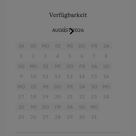
Fernseher
Verfügbarkeit
Garten
AUGUST 2026
Haarföhn
Handtücher
SA
SO
MO
DI
MI
DO
FR
SA
Toilette
1
2
3
4
5
6
7
8
Wasserkocher
SO
MO
DI
MI
DO
FR
SA
SO
Küche
9
10
11
12
13
14
15
16
MO
DI
MI
DO
FR
SA
SO
MO
Küchenausstattung
17
18
19
20
21
22
23
24
Kühlschrank
DI
MI
DO
FR
SA
SO
MO
Neubau
25
26
27
28
29
30
31
Doppelbett (Kingsize)
Einzelbett