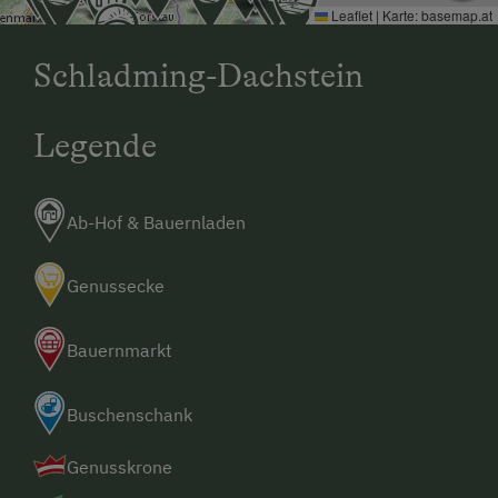
Leaflet
|
Karte:
basemap.at
Schladming-Dachstein
Legende
Ab-Hof & Bauernladen
Genussecke
Bauernmarkt
Buschenschank
Genusskrone