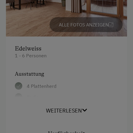
Vor Ort gesprochene Sprachen
ALLE FOTOS ANZEIGEN
Deutsch
Englisch
Edelweiss
Niederländisch
1 - 6 Personen
Parken
Ausstattung
E-Auto Ladestation
4 Plattenherd
Kostenlose Parkplätze
Radio
Radunterstellmöglichkeit
Aussicht auf eine Berglandschaft
Überdachter Parkplatz
WEITERLESEN
Backofen
Am Betrieb
Badewanne/Dusche kombiniert