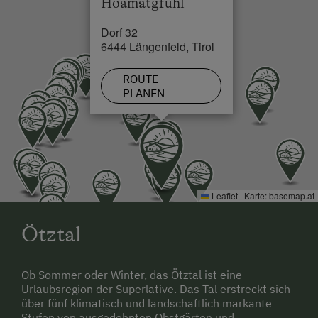
Hoamatgfühl
Loipe in 0.15 km
Dorf 32
6444 Längenfeld, Tirol
ROUTE
PLANEN
Leaflet
|
Karte:
basemap.at
Ötztal
Ob Sommer oder Winter, das Ötztal ist eine
Urlaubsregion der Superlative. Das Tal erstreckt sich
über fünf klimatisch und landschaftlich markante
Stufen von ausgedehnten Obstgärten und