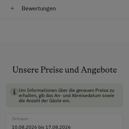
Allgemeine Ausstattung
Schafe
Bewertungen
Katze
Alle öffentlichen Bereiche sind
Nichtraucherbereiche
Hund
Aufenthaltsraum
Barrierefrei
Fahrstuhl
Garten
Unsere Preise und Angebote
Keine Haustiere erlaubt
Nichtraucherzimmer
Um Informationen über die genauen Preise zu
Rezeption
erhalten, gib das An- und Abreisedatum sowie
die Anzahl der Gäste ein.
Rollstuhlzugang
Skiraum
Zeitraum
Skischuhtrockner