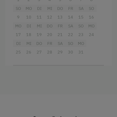
E-Bike-Verleih
SO
MO
DI
MI
DO
FR
SA
SO
Gitterbett
9
10
11
12
13
14
15
16
Badeurlaub
Haarföhn
MO
DI
MI
DO
FR
SA
SO
MO
Angeln
Handtücher
17
18
19
20
21
22
23
24
Aktivurlaub Winter
Heizung
DI
MI
DO
FR
SA
SO
MO
Skifahren
Reinigungsausstattung in der Wohnung
25
26
27
28
29
30
31
Bus zur Skipiste
Toaster
Sanfter Winter
Toilette
Langlaufen
Wasserkocher
Direkt an der Loipe
Barrierefreies Zimmer
Skibus zur Loipe
Küche
Schneeschuhwandern
Küchenausstattung
Geführte Schneeschuhwanderungen
Kühlschrank