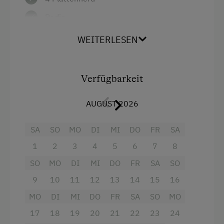
Bergtouren
Radio
E-Bike-Verleih
Aussicht auf eine Berglandschaft
WEITERLESEN
Eislaufen
Backofen
Erlebniswanderweg
Balkon/Terrasse
Verfügbarkeit
Fahrradverleih
Dusche
Freibad
AUGUST 2026
Eierkocher
Geführte Bergtouren
Fernseher
SA
SO
MO
DI
MI
DO
FR
SA
Geführte Wanderungen
1
2
3
4
5
6
7
8
Garten
Heimatmuseum
SO
MO
DI
MI
DO
FR
SA
SO
Gitterbett
Jogging-Routen
9
10
11
12
13
14
15
16
Haarföhn
Kegelbahn
MO
DI
MI
DO
FR
SA
SO
MO
Handtücher
17
18
19
20
21
22
23
24
Klettern
Heizung