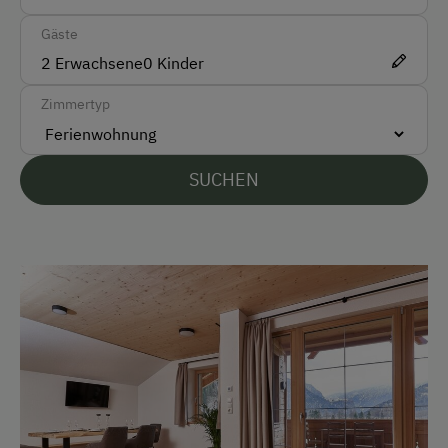
Gäste
Anfahrtsmöglichkeiten
2
Erwachsene
0
Kinder
Auto
Zimmertyp
Bus
Taxi
SUCHEN
Zug
Akzeptierte Zahlungsmittel
Barzahlung
EC-Karte / Bankomatkarte (Maestro)
Mastercard/Eurocard
Visa
Überweisung / SEPA