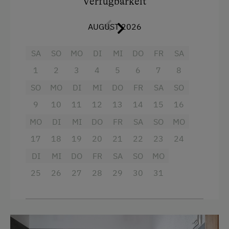
Verfügbarkeit
Garten/Wiese
Balkon/Terrasse
AUGUST 2026
Dusche
Kinder-Ausstattung
Eierkocher
SA
SO
MO
DI
MI
DO
FR
SA
Kinder sind willkommen
1
2
3
4
5
6
7
8
Fernseher
Ausstattung der Wohneinheit
SO
MO
DI
MI
DO
FR
SA
SO
Garten
9
10
11
12
13
14
15
16
Bettwäsche vorhanden
Gitterbett
MO
DI
MI
DO
FR
SA
SO
MO
Brötchenservice
Haarföhn
17
18
19
20
21
22
23
24
Geschirr vorhanden
Handtücher
DI
MI
DO
FR
SA
SO
MO
Gästeküche
Heizung
25
26
27
28
29
30
31
Kaffeemaschine
Reinigungsausstattung in der Wohnung
Mikrowelle
Toaster
Geschirrspüler
Toilette