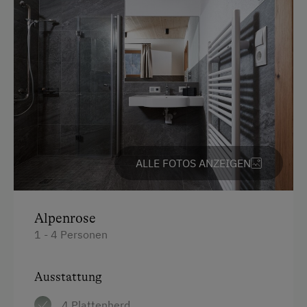
Wasserkocher
Verpflegung
Barrierefreies Zimmer
Ohne Verpflegung
Küche
Internet
Küchenausstattung
Kostenloses Internet
Kühlschrank
WiFi
Wlan
ALLE FOTOS ANZEIGEN
Neubau
Freizeitaktivitäten am Betrieb und in der
Umgebung
Doppelbett (Kingsize)
Alpenrose
Einzelbett
Almausflüge
1 - 4 Personen
Almwandern
Badesee
Ausstattung
Barrierefreier Wanderweg
4 Plattenherd