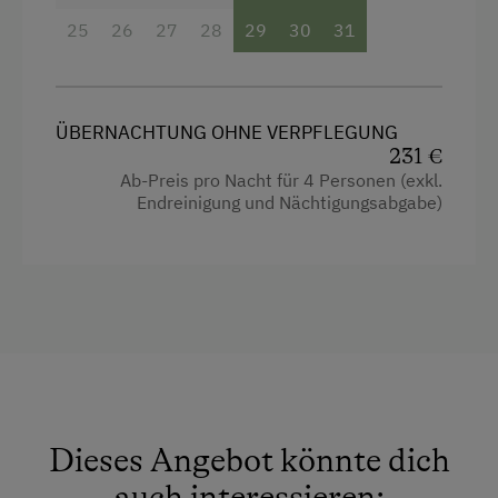
Radio
25
26
27
28
29
30
31
Wasserkocher
Seeblick
Garten
ÜBERNACHTUNG OHNE VERPFLEGUNG
231 €
Haarföhn
Ab-Preis pro Nacht für 4 Personen (exkl.
Endreinigung und Nächtigungsabgabe)
Fernseher
Mikrowelle
Dusche
Toaster
Küche
Küchenausstattung
Dieses Angebot könnte dich
Wlan
auch interessieren:
Haupthaus