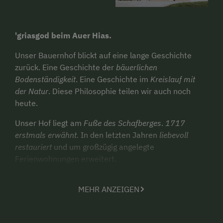
'griasgod beim Auer Hias.
Unser Bauernhof blickt auf eine lange Geschichte
zurück. Eine Geschichte der
bäuerlichen
Bodenständigkeit
. Eine Geschichte im
Kreislauf mit
der Natur
. Diese Philosophie teilen wir auch noch
heute.
Unser Hof liegt am
Fuße des Schafberges
.
1717
erstmals erwähnt.
In den letzten Jahren
liebevoll
restauriert
und um großzügig angelegte
Ferienwohnungen erweitert.
Die umliegenden
Berge
bieten Schutz und der
MEHR ANZEIGEN
Wolfgangsee liegt dir zu Füßen. Das
Zwitschern der
Vögel.
Eine natürlichen Ruhe.
Entspannung
. Den
perfekten Ausgangspunkt für eine Wanderung. Einen