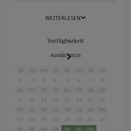
langweilig wird. Mit einem Glas Wein oder einem
Mikrowelle mit Backfunktion
kühlen Bier kann man auf der Terrasse mit
etwas Glück den Sonnenuntergang genießen.
Reinigungsausstattung in der Wohnung
WEITERLESEN
Toilette
Die Ferienwohnung Abendsonne verfügt über
einen
Wohn- & Schlafbereich mit Doppelbett
Kühlschrank
und ein extra Schlafzimmer mit Doppelbett.
Verfügbarkeit
Neubau
Ausstattung
AUGUST 2026
Doppelbett (Kingsize)
Küche mit Mikrowelle | Dusche mit Handtücher |
separates WC | 2x Doppelbett | Balkon |
SA
SO
MO
DI
MI
DO
FR
SA
1
2
3
4
5
6
7
8
Ausstattung
SO
MO
DI
MI
DO
FR
SA
SO
Aussicht auf eine Berglandschaft
9
10
11
12
13
14
15
16
Balkon/Terrasse
MO
DI
MI
DO
FR
SA
SO
MO
17
18
19
20
21
22
23
24
Handtücher
DI
MI
DO
FR
SA
SO
MO