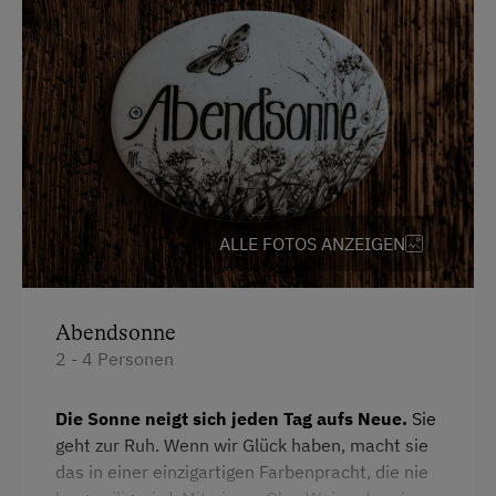
Haarföhn
Ab Hofverkauf
Fernseher
Kräutererlebnis
Mikrowelle
Urlaub für Familien
Dusche
Familienfreundliche Unterkünfte
Toaster
Urlaub zu zweit
Küche
Für Hochzeitspaare
ALLE FOTOS ANZEIGEN
Küchenausstattung
Nachhaltiger Urlaub
Wlan
Besondere Unterkünfte
Abendsonne
Haupthaus
Allergikerhöfe
2 - 4 Personen
Eierkocher
Hund erlaubt
Die Sonne neigt sich jeden Tag aufs Neue.
Sie
Heizung
geht zur Ruh. Wenn wir Glück haben, macht sie
Kaffeemaschine
das in einer einzigartigen Farbenpracht, die nie