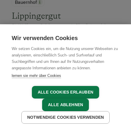
Bauernhof
Lippingergut
St. Wolfgang, Salzkammergut, Oberösterreich
Wir verwenden Cookies
Wir setzen Cookies ein, um die Nutzung unserer Webseiten zu
analysieren, einschließlich Such- und Surfverlauf und
JETZT ANFRAGEN
Suchbegriffen und um Ihnen auf Ihr Nutzungsverhalten
angepasste Informationen anbieten zu können.
lernen sie mehr über Cookies
ALLE COOKIES ERLAUBEN
Unsere Partner in der Region
ALLE ABLEHNEN
NOTWENDIGE COOKIES VERWENDEN
JETZT ANFRAGEN
JETZT BUCHEN