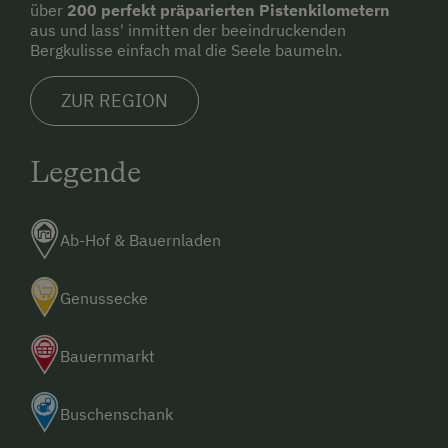
über
200 perfekt präparierten Pistenkilometern
Reitunterricht
aus und lass' inmitten der beeindruckenden
Reitwege
Bergkulisse einfach mal die Seele baumeln.
Rodelbahn in der Nähe
ZUR REGION
Schneeschuhwanderung
Skibusnähe
Legende
Skifahren
Skilehrer
Ab-Hof & Bauernladen
Skilift
Genussecke
Squash
Tennishalle
Bauernmarkt
Tennisplatz
Buschenschank
Tischtennis