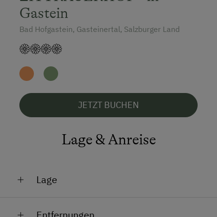
Gastein
Bergtouren
Bergwanderführer
Bad Hofgastein, Gasteinertal, Salzburger Land
Bogenschießen
E-Bike-Verleih
Eislaufen
Eisstockschießen
JETZT BUCHEN
Erlebniswanderung
Lage & Anreise
Erlebniswanderweg
Fahrradverleih
Fitnesscenter
Lage
Freibad
In Hofnähe
Geführte Ausritte
Entfernungen