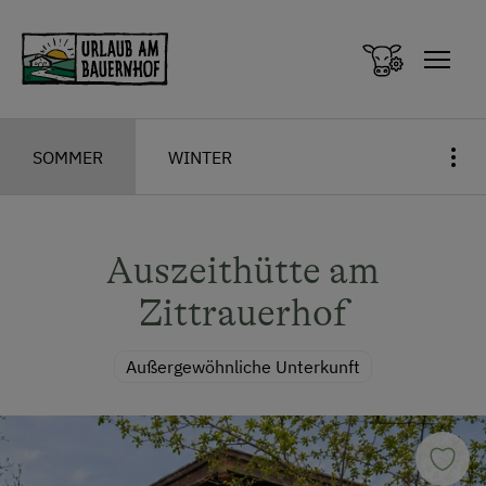
Zum Inhalt springen (Alt+0)
Zum Hauptmenü springen (Alt+1)
SOMMER
WINTER
Auszeithütte am
Zittrauerhof
Außergewöhnliche Unterkunft