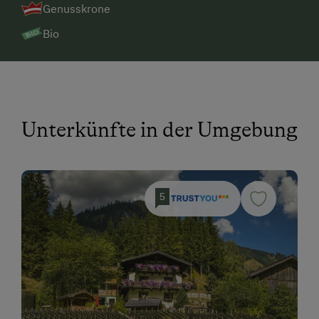
Wandern
Genusskrone
Wintersport
Bio
Unterkünfte in der Umgebung
5