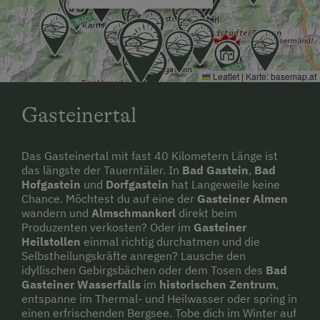
Kutschenfahrten
Leihrodeln
Liegewiese
Leaflet
|
Karte:
basemap.at
Minigolf
Gasteinertal
Nationalpark
Natur- u. Landschaftsführer
Das Gasteinertal mit fast 40 Kilometern Länge ist
Naturpark
das längste der Tauerntäler. In
Bad Gastein
,
Bad
Hofgastein
und
Dorfgastein
hat Langeweile keine
Nordic Walking
Chance. Möchtest du auf eine der
Gasteiner Almen
wandern und
Almschmankerl
direkt beim
Ponyreiten
Produzenten verkosten? Oder im
Gasteiner
Heilstollen
einmal richtig durchatmen und die
Radwege
Selbstheilungskräfte anregen? Lausche den
idyllischen Gebirgsbächen oder dem Tosen des
Bad
Reiten
Gasteiner Wasserfalls
im
historischen Zentrum
,
entspanne im Thermal- und Heilwasser oder spring in
Reithalle
einen erfrischenden Bergsee. Tobe dich im Winter auf