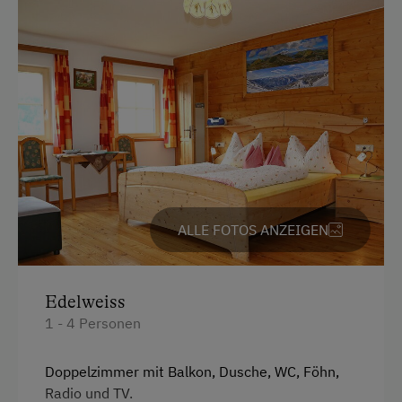
Freizeitaktivitäten am Betrieb und in der
Umgebung
Almausflüge
Almwandern
Geführte Wanderungen
Nordic Walking
Tischtennis
ALLE FOTOS ANZEIGEN
Wellnessangebote
Edelweiss
Sauna
1 - 4 Personen
Doppelzimmer mit Balkon, Dusche, WC, Föhn,
Radio und TV.