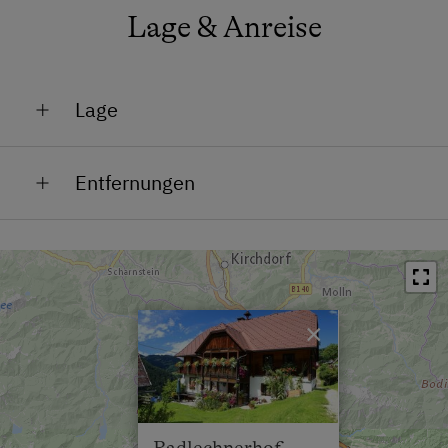
Lage & Anreise
Lage
Am Berg
Entfernungen
Lage im Grünen
Bahnhof in 20 km
Bushaltestelle in 0.3 km
Ortszentrum in 3 km
×
Restaurant in 3 km
Schwimmbad in 20 km
See / Teich in 3 km