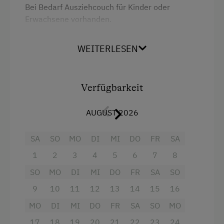
Bei Bedarf Ausziehcouch für Kinder oder
Erwachsene vorhanden.
WEITERLESEN
Ausstattung
Radio
Verfügbarkeit
Aussicht auf eine Berglandschaft
Balkon/Terrasse
AUGUST 2026
Dusche
SA
SO
MO
DI
MI
DO
FR
SA
Fernseher
1
2
3
4
5
6
7
8
Haarföhn
SO
MO
DI
MI
DO
FR
SA
SO
Handtücher
9
10
11
12
13
14
15
16
Bademantel
MO
DI
MI
DO
FR
SA
SO
MO
Altbau
17
18
19
20
21
22
23
24