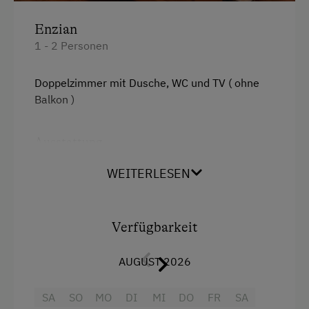
Enzian
1 - 2 Personen
Doppelzimmer mit Dusche, WC und TV ( ohne
Balkon )
Ausstattung
Aussicht auf eine Berglandschaft
WEITERLESEN
Dusche
Fernseher
Verfügbarkeit
Haarföhn
AUGUST 2026
Handtücher
SA
SO
MO
DI
MI
DO
FR
SA
Heizung