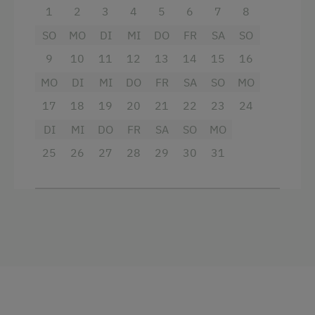
1
2
3
4
5
6
7
8
Toilette
SO
MO
DI
MI
DO
FR
SA
SO
Wlan
9
10
11
12
13
14
15
16
Haupthaus
MO
DI
MI
DO
FR
SA
SO
MO
Doppelbett (Kingsize)
17
18
19
20
21
22
23
24
DI
MI
DO
FR
SA
SO
MO
25
26
27
28
29
30
31