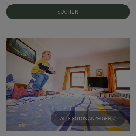
Parken
SUCHEN
Kostenlose Parkplätze
Am Betrieb
Ab-Hof-Verkauf
Almabtrieb
Familienanschluss
Garten/Wiese
Hofeigene Produkte
Mithilfe am Hof
Obstgarten
ALLE FOTOS ANZEIGEN
Schlafen im Heu
Schnapsbrennerei