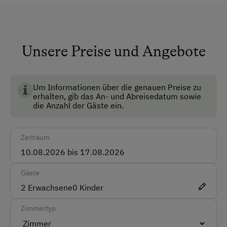
Anfahrtsmöglichkeiten
Auto
Unsere Preise und Angebote
Bio Ennstal steht für hochwertige, regional erzeugte
Bus
Bio-Lebensmittel aus dem Ennstal, die
Zug
Nachhaltigkeit, Qualität und bäuerliche Werte
vereinen.
Um Informationen über die genauen Preise zu
erhalten, gib das An- und Abreisedatum sowie
Akzeptierte Zahlungsmittel
die Anzahl der Gäste ein.
Überweisung / SEPA
Zeitraum
Vor Ort gesprochene Sprachen
Deutsch
Gäste
2
Erwachsene
0
Kinder
Englisch
Spanisch
Zimmertyp