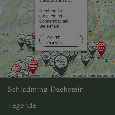
Badlechnerhof
Skilift in 9 km
Ilgenberg 10
Loipe in 3 km
8953 Irdning-
Donnersbachtal,
Steiermark
ROUTE
PLANEN
Leaflet
|
Karte:
basemap.at
Schladming-Dachstein
Legende