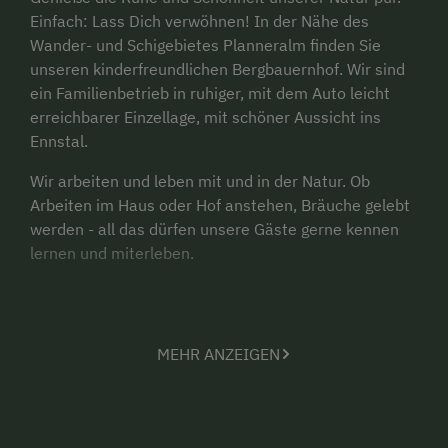
Einfach: Lass Dich verwöhnen! In der Nähe des
Wander- und Schigebietes Planneralm finden Sie
unseren kinderfreundlichen Bergbauernhof. Wir sind
ein Familienbetrieb in ruhiger, mit dem Auto leicht
erreichbarer Einzellage, mit schöner Aussicht ins
Ennstal.
Wir arbeiten und leben mit und in der Natur. Ob
Arbeiten im Haus oder Hof anstehen, Bräuche gelebt
werden - all das dürfen unsere Gäste gerne kennen
lernen und miterleben.
Unser Betrieb ist eher klein, mit drei Gästezimmern
ist ein Aufenthalt bei uns sehr familiär und gemütlich.
MEHR ANZEIGEN
Die große Bauernküche lädt zum Kochen und
verweilen ein - einem lustigen Spieleabend steht
nichts mehr im Wege :-)
Wir freuen uns auf Sie!