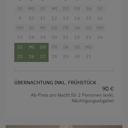
Waschmaschine
Dusche
SO
MO
DI
MI
DO
FR
SA
SO
Fernseher
Verpflegung
9
10
11
12
13
14
15
16
Haarföhn
Ohne Verpflegung
MO
DI
MI
DO
FR
SA
SO
MO
Handtücher
17
18
19
20
21
22
23
24
Vollwert/Biokost
Altbau
DI
MI
DO
FR
SA
SO
MO
eigene Trinkwasserquelle
Wlan
25
26
27
28
29
30
31
Übernachtung mit Frühstück
Doppelbett (Kingsize)
Service
ÜBERNACHTUNG INKL. FRÜHSTÜCK
Transfer Bahnhof
90 €
Ab-Preis pro Nacht für 2 Personen (exkl.
Willkommensgetränk
Nächtigungsabgabe)
Internet
Kostenloses Internet