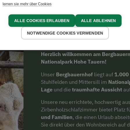
lernen sie mehr über Cookies
Über uns
ALLE COOKIES ERLAUBEN
ALLE ABLEHNEN
NOTWENDIGE COOKIES VERWENDEN
Herzlich willkommen am Bergbauernh
Nationalpark Hohe Tauern!
Unser
Bergbauernhof
liegt auf
1.000
Stuhlfelden und Mittersill im
National
Lage
und die
traumhafte Aussicht
auf
Unsere neu errichtete, hochwertig au
Zirbenholzschlafzimmer bietet Platz f
und Familien
, die einen Urlaub abse
Sie direkt über den Wohnbereich auf 