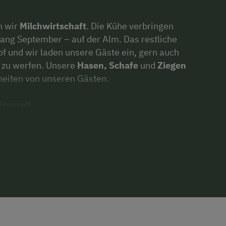
n wir
Milchwirtschaft
. Die Kühe verbringen
fang September – auf der Alm. Das restliche
of und wir laden unsere Gäste ein, gern auch
l zu werfen. Unsere
Hasen, Schafe
und
Ziegen
nheiten von unseren Gästen.
renreit
f weg zu verschiedenen
Wanderungen
. Auch
er
kommen bei uns auf ihre Rechnung. Gern
ündig werden können. Ein besonderes Erlebnis
k unserer ruhigen Lage immer wieder auf den
aus stehen jetzt auch
Griller
und
Trettraktor
n
und die Ortschaften
Stuhlfelden
und
ort- und Freizeitangebot. Wandern,