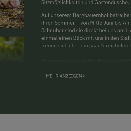
Sitzmöglichkeiten und Gartendusche.
Auf unserem Bergbauernhof betreibe
ihren Sommer – von Mitte Juni bis An
Jahr über sind sie direkt bei uns am H
einmal einen Blick mit uns in den Stal
freuen sich über ein paar Streichelei
Sommerurlaub am Bergbauernhof Bä
Im Sommer starten Sie direkt vom Ho
Schwammerlsucher
und
Beerensuch
MEHR ANZEIGEN
geben wir Ihnen auch Tipps, wo Sie f
sind auch die
Wildtiere
, die sich dan
Feldern rund ums Haus zeigen. Vorm H
für unsere Gäste bereit!
Die
Region Nationalpark Hohe Tauer
Mittersill
bieten ein umfangreiches Sp