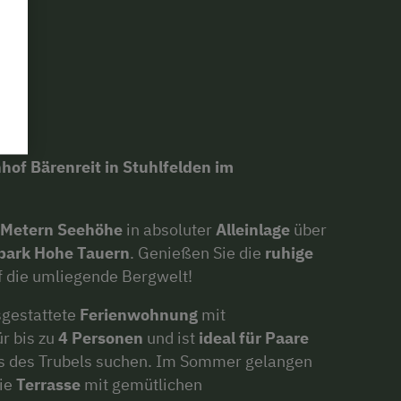
of Bärenreit in Stuhlfelden im
 Metern Seehöhe
in absoluter
Alleinlage
über
park Hohe Tauern
. Genießen Sie die
ruhige
 die umliegende Bergwelt!
sgestattete
Ferienwohnung
mit
ür bis zu
4 Personen
und ist
ideal für Paare
its des Trubels suchen. Im Sommer gelangen
die
Terrasse
mit gemütlichen