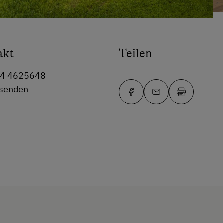
akt
Teilen
64 4625648
 senden