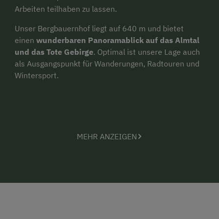
Arbeiten teilhaben zu lassen.
Unser Bergbauernhof liegt auf 640 m und bietet
einen
wunderbaren Panoramablick auf das Almtal
und das Tote Gebirge
. Optimal ist unsere Lage auch
als Ausgangspunkt für Wanderungen, Radtouren und
Wintersport.
MEHR ANZEIGEN
Buchung:
Liebe Gäste! Anfragen bzw. Buchungen
beantworten wir gerne per E-Mail oder telefonisch!