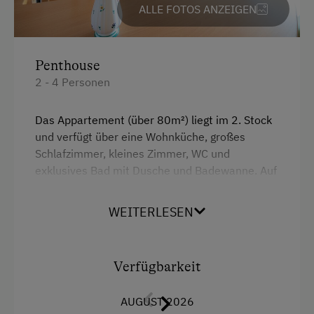
ALLE FOTOS ANZEIGEN
Mithilfe am Hof
Obstgarten
Penthouse
Pauschalangebote
2 - 4 Personen
Schnapsbrennerei
Das Appartement (über 80m²) liegt im 2. Stock
Schnapsverkostung
und verfügt über eine Wohnküche, großes
Spielgefährten
Schlafzimmer, kleines Zimmer, WC und
exklusives Bad mit Dusche und Badewanne. Auf
Traktorfahrten
den Balkon gelangt man von der Wohnküche
und dem Doppelzimmer aus.
WEITERLESEN
Kinder-Ausstattung
2020 wurde der Balkon erneuert und
Baby- und Kleinkinderausstattung
vergrößert, perfekt für ein Frühstück mit
Ausblick auf das Almtal und Tote Gebirge.
Verfügbarkeit
Kinder sind willkommen
Kinderspielplatz
Ausstattung Panoramablick:
AUGUST 2026