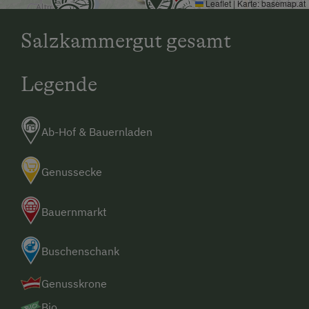
Leaflet
|
Karte:
basemap.at
Salzkammergut gesamt
Legende
Ab-Hof & Bauernladen
Genussecke
Bauernmarkt
Buschenschank
Genusskrone
Bio