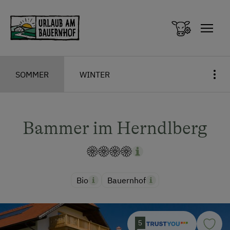
Zum Inhalt springen (Alt+0)
Zum Hauptmenü springen (Alt+1)
SOMMER
WINTER
Bammer im Herndlberg
Bio
Bauernhof
5