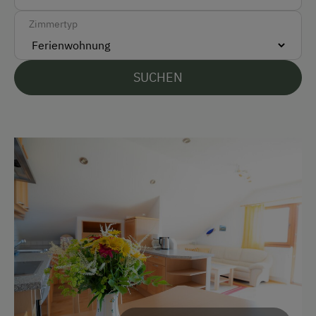
Vor Ort gesprochene Sprachen
Zimmertyp
Deutsch
Englisch
SUCHEN
Parken
Kostenlose Parkplätze
Am Betrieb
Ab-Hof-Verkauf
Familienanschluss
Garten/Wiese
Hausgarten
Hofeigene Produkte