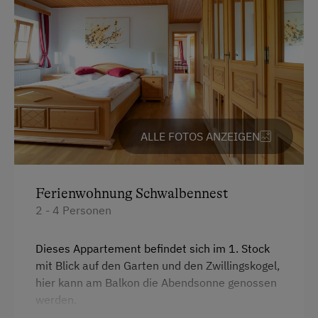
Skilehrer
Ausstattung
Tanzabend
Backofen
Tennisplatz
Badewanne
Wandern
Balkon/Terrasse
Wintersport
ALLE FOTOS ANZEIGEN
Dusche
Wellnessangebote
Fernseher
Pool
Ferienwohnung Schwalbennest
Gitterbett
2 - 4 Personen
Sauna
Haarföhn
Heizung
Dieses Appartement befindet sich im 1. Stock
Zusätzliche Ausstattungsmerkmale
mit Blick auf den Garten und den Zwillingskogel,
Kinderbett
Aktivurlaub
hier kann am Balkon die Abendsonne genossen
werden.
Toaster
Wandern