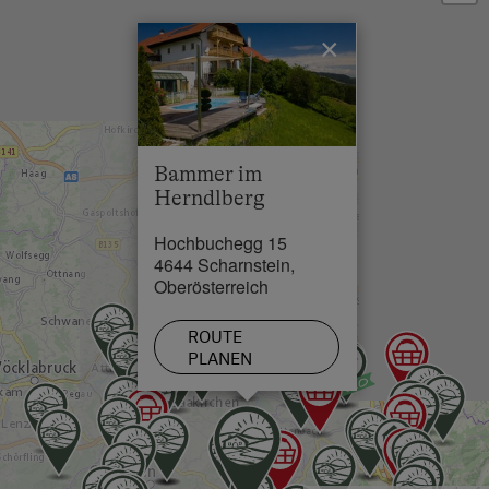
Ortszentrum in 3 km
×
Restaurant in 1.5 km
Schwimmbad in 4 km
See / Teich in 7 km
Bammer im
Skilift in 12 km
Herndlberg
Loipe in 1 km
Hochbuchegg 15
4644 Scharnstein,
Oberösterreich
ROUTE
PLANEN