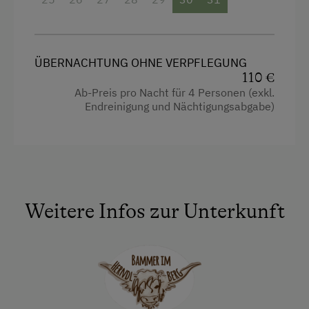
Nachhaltiger Urlaub
4 Plattenherd
Hund erlaubt
Radio
ÜBERNACHTUNG OHNE VERPFLEGUNG
Aussicht auf eine Berglandschaft
110 €
Ab-Preis pro Nacht für 4 Personen (exkl.
Backofen
Endreinigung und Nächtigungsabgabe)
Balkon/Terrasse
Dusche
Fernseher
Gitterbett
Weitere Infos zur Unterkunft
Haarföhn
Heizung
Kinderbett
Toaster