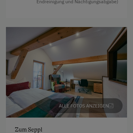
Endreinigung und Nächtigungsabgabe)
Für behagliche Wärme in der kalten Jahreszeit
sorgen ein
moderner Kachelofen
sowie
Fußbodenheizung
in der gesamten Wohnung.
Der
große Balkon auf der Südostseite
lädt
zum Morgenkaffee mit atemberaubendem
Blick
auf das Bergpanorama
ein – ein perfekter Start
in den Tag.
Ausstattung
4 Plattenherd
Radio
Aussicht auf eine Berglandschaft
ALLE FOTOS ANZEIGEN
Backofen
Badewanne
Zum Seppl