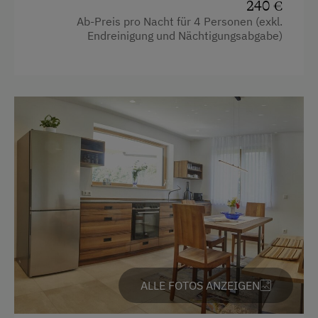
240 €
Ab-Preis pro Nacht für 4 Personen (exkl.
Im Anschluss erreicht man die beiden
Endreinigung und Nächtigungsabgabe)
Schlafzimmer
, von denen eines über ein
eigenes Badezimmer
verfügt – ideal für mehr
Privatsphäre.
In den kalten Monaten sorgt die
Fußbodenheizung
in der gesamten Wohnung
für angenehme Wärme.
Der
große Balkon auf der Südostseite
lädt zu
einem gemütlichen
Morgenkaffee mit
traumhaftem Bergpanorama
ein – perfekt, um
den Tag entspannt zu beginnen.
Ausstattung
ALLE FOTOS ANZEIGEN
4 Plattenherd