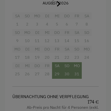
AUGUST 2026
Schneeschuhwanderung
Toilette
Dampfgarer
SA
SO
MO
DI
MI
DO
FR
SA
Skibusnähe
Küche
Backofen
1
2
3
4
5
6
7
8
Skilift
Küchenausstattung
Cerankochfeld
SO
MO
DI
MI
DO
FR
SA
SO
Tennisplatz
Kühlschrank
9
10
11
12
13
14
15
16
Kühlschrank
Wandern
Wlan
MO
DI
MI
DO
FR
SA
SO
MO
Geschirrspüler
Wintersport
Haupthaus
17
18
19
20
21
22
23
24
Geschirr und Küchenutensilien
Badewanne
DI
MI
DO
FR
SA
SO
MO
Kaffeemaschine
Vom
zentralen Flur
aus erreichen Sie:
25
26
27
28
29
30
31
Toaster
ein gemütliches
Doppelzimmer
Wasserkocher
ein liebevoll eingerichtetes
Kinderzimmer
ÜBERNACHTUNG OHNE VERPFLEGUNG
Ausziehcouch
174 €
ein modernes
Badezimmer mit WC
Ab-Preis pro Nacht für 4 Personen (exkl.
Doppelbett (Kingsize)