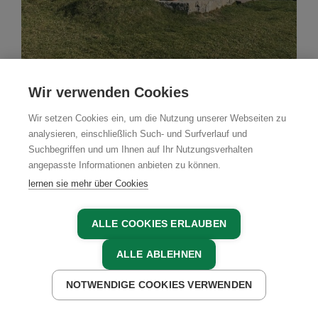
Almhütte
Wir verwenden Cookies
Grubsteigalmhütte am
Wir setzen Cookies ein, um die Nutzung unserer Webseiten zu
analysieren, einschließlich Such- und Surfverlauf und
Trattberg
Suchbegriffen und um Ihnen auf Ihr Nutzungsverhalten
angepasste Informationen anbieten zu können.
St. Koloman, Tennengau, Salzburger Land
lernen sie mehr über Cookies
JETZT ANFRAGEN
ALLE COOKIES ERLAUBEN
ALLE ABLEHNEN
NOTWENDIGE COOKIES VERWENDEN
JETZT ANFRAGEN
JETZT BUCHEN