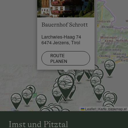
Schwimmbad in 4 km
See / Teich in 5 km
Bauernhof Schrott
Skilift in 1 km
Larchwies-Haag 74
Loipe in 2 km
6474 Jerzens, Tirol
ROUTE
PLANEN
Leaflet
|
Karte:
basemap.at
Imst und Pitztal