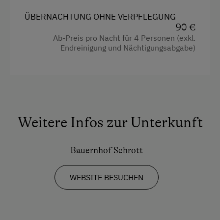
Almwandern
Heizung
ÜBERNACHTUNG OHNE VERPFLEGUNG
Bergtouren
90 €
Kaffeemaschine
Ab-Preis pro Nacht für 4 Personen (exkl.
Bergwanderführer
Endreinigung und Nächtigungsabgabe)
Mikrowelle mit Backfunktion
Erlebniswanderung
Toaster
Geführte Bergtouren
Toilette
Geführte Wanderungen
Wasserkocher
Klettern
Weitere Infos zur Unterkunft
Küche
Leihrodeln
Küchenausstattung
Bauernhof Schrott
Liegewiese
Kühlschrank
Naturpark
WEBSITE BESUCHEN
Wlan
Rodelbahn in der Nähe
Haupthaus
Skibusnähe
Doppelbett (Kingsize)