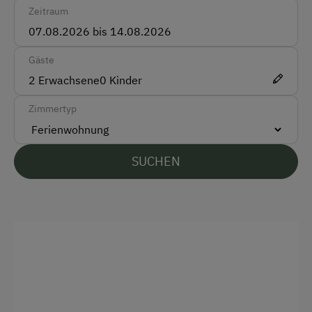
Zeitraum
Vor Ort gesprochene Sprachen
Deutsch
Gäste
2
Erwachsene
0
Kinder
Parken
Zimmertyp
Kostenlose Parkplätze
Am Betrieb
SUCHEN
Familienanschluss
Garten/Wiese
Hofeigene Produkte
Mithilfe am Hof
Schnapsverkostung