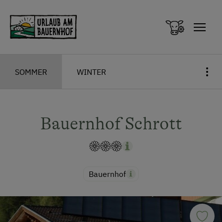
Zum Inhalt springen (Alt+0)
Zum Hauptmenü springen (Alt+1)
SOMMER
WINTER
Bauernhof Schrott
Bauernhof