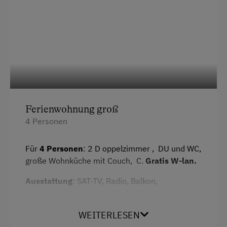
Spielgefährten
Kinder-Ausstattung
Kinder sind willkommen
Kinderspielplatz
Spielzeug
Ferienwohnung groß
Ausstattung der Wohneinheit
4 Personen
Bettwäsche vorhanden
Für
4 Personen
: 2 D oppelzimmer , DU und WC,
Brötchenservice
große Wohnküche mit Couch, C.
Gratis W-lan.
E-Herd
Ausstattung
: SAT-TV, Radio, Balkon,
Geschirrspüler, Mikrowellenherd.
Geschirr vorhanden
Kaffeemaschine
WEITERLESEN
Ausstattung