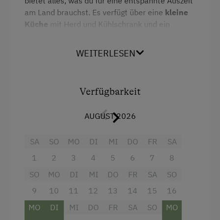
bietet alles, was du für eine entspannte Auszeit
Doppelbett
Jogging-Routen
am Land brauchst. Es verfügt über eine
kleine
Küche
mit Herd und Kühlschrank und ein
Stockbett
Liegewiese
eigenes Badezimmer
mit Dusche und WC.
Radwege
WEITERLESEN
Eine gemütliche
Sitzgelegenheit im Freien
lädt
Tennisplatz
dazu ein, die Ruhe und die ländliche
Atmosphäre zu genießen.
Wandern
Verfügbarkeit
Ausstattung
AUGUST 2026
Toilette
SA
SO
MO
DI
MI
DO
FR
SA
Dusche
1
2
3
4
5
6
7
8
Kochnische
SO
MO
DI
MI
DO
FR
SA
SO
Küchenausstattung
9
10
11
12
13
14
15
16
Kaffeemaschine
MO
DI
MI
DO
FR
SA
SO
MO