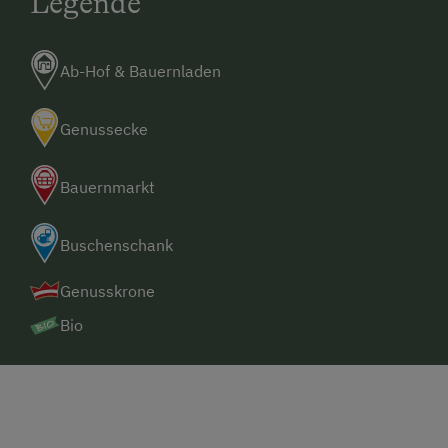
Legende
Ab-Hof & Bauernladen
Genussecke
Bauernmarkt
Buschenschank
Genusskrone
Bio