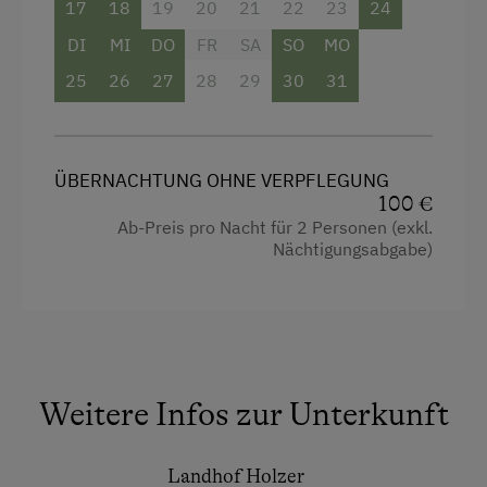
Garten
17
18
19
20
21
22
23
24
Kühlschrank
DI
MI
DO
FR
SA
SO
MO
25
26
27
28
29
30
31
Fernseher
Reinigungsausstattung in der Wohnung
Wasserkocher
ÜBERNACHTUNG OHNE VERPFLEGUNG
Bettwäsche
100 €
Ab-Preis pro Nacht für 2 Personen (exkl.
Hochgeschwindigkeits-Internetanschluss
Nächtigungsabgabe)
Wlan
Altbau
Doppelbett
Weitere Infos zur Unterkunft
Landhof Holzer