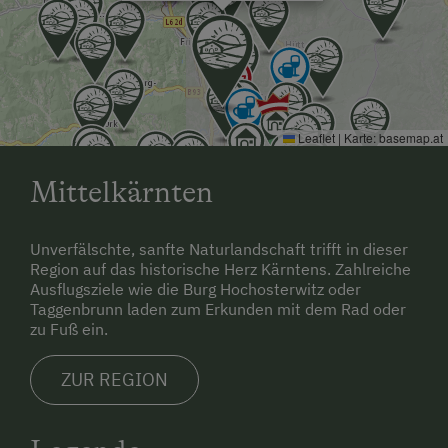
rundherum.
Ausstiegsstelle Treibach-Althofen, der Fußweg ist ca.
2 km also um die 20 Minuten.
Leaflet
|
Karte:
basemap.at
Mit dem Auto:
Mittelkärnten
Vom Stadtzentrum Richtung Friesach auf der
Friesacher Strasse liegt unser Hof ca. 500 Meter
rechts nach dem Lebensmittelgeschäft Hofer. Kurz
Unverfälschte, sanfte Naturlandschaft trifft in dieser
vor der Ortstafel sieht man das Haus und
Region auf das historische Herz Kärntens. Zahlreiche
Ausflugsziele wie die Burg Hochosterwitz oder
Stallgebäude.
Taggenbrunn laden zum Erkunden mit dem Rad oder
zu Fuß ein.
Von Friesach kommend vorbei beim Schloss
Töscheldorf von der Friesacher Straße nimmt man
ZUR REGION
die erste Einfahrt links nach der Ortstafel.