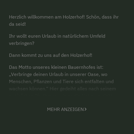
Herzlich willkommen am Holzerhof! Schön, dass ihr
da seid!
Ihr wollt euren Urlaub in natürlichem Umfeld
verbringen?
Dann kommt zu uns auf den Holzerhof!
Das Motto unseres kleinen Bauernhofes ist:
„Verbringe deinen Urlaub in unserer Oase, wo
Menschen, Pflanzen und Tiere sich entfalten und
wachsen können.“ Hier gedeiht alles nach seinem
natürlichen Rhythmus, wie es die Natur vorsieht.
Wir, Andrea und David, leben unsere Dualität am
MEHR ANZEIGEN
Holzerhof: Bei uns gibt’s Urlaub in der Stadt Althofen
und doch mitten in der Natur. Wir haben einen
Bauernhof mit Tradition und sind weltoffen. Ihr könnt