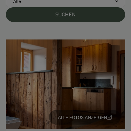
Mastercard/Eurocard
SUCHEN
Visa
Überweisung / SEPA
Vor Ort gesprochene Sprachen
Deutsch
Englisch
Französisch
Parken
Kostenlose Parkplätze
Radunterstellmöglichkeit
ALLE FOTOS ANZEIGEN
Unterkunftsart