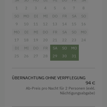
SA
Fernseher
SO
MO
DI
MI
DO
FR
SA
1
2
3
4
5
6
7
8
Heizung
SO
MO
DI
MI
DO
FR
SA
SO
Kaffeemaschine
9
10
11
12
13
14
15
16
Haarföhn
MO
DI
MI
DO
FR
SA
SO
MO
Handtücher
17
18
19
20
21
22
23
24
Toilette
DI
MI
DO
FR
SA
SO
MO
Kühlschrank
25
26
27
28
29
30
31
Kochnische
Seeblick
ÜBERNACHTUNG OHNE VERPFLEGUNG
Doppelbett
94 €
Ab-Preis pro Nacht für 2 Personen (exkl.
Einzelbett
Nächtigungsabgabe)