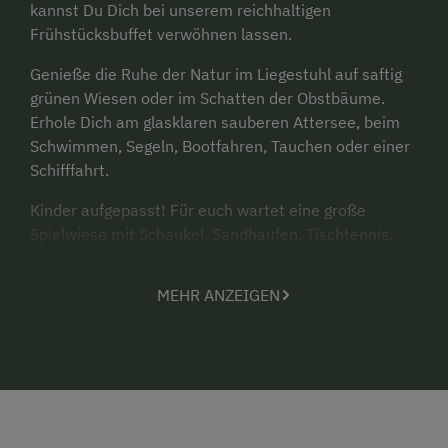
kannst Du Dich bei unserem reichhaltigen
Frühstücksbuffet verwöhnen lassen.
Genieße die Ruhe der Natur im Liegestuhl auf saftig
grünen Wiesen oder im Schatten der Obstbäume.
Erhole Dich am glasklaren sauberen Attersee, beim
Schwimmen, Segeln, Bootfahren, Tauchen oder einer
Schifffahrt.
Kinder aufgepasst! Für euch wartet eine große
Spielwiese mit Schaukel, Sandhaufen, Tischtennis,
Trampolin, Gokarts, Tretttraktor, Bobbycar... Erlebe
mit uns die Arbeit am Bauernhof und den
MEHR ANZEIGEN
romantischen Sternenhimmel beim wöchentlichen
Lagerfeuer.
Im Herbst lädt dich der malerisch bunte Wald und die
gute Fernsicht zu Wanderungen und Bergtouren in
der Umgebung ein.