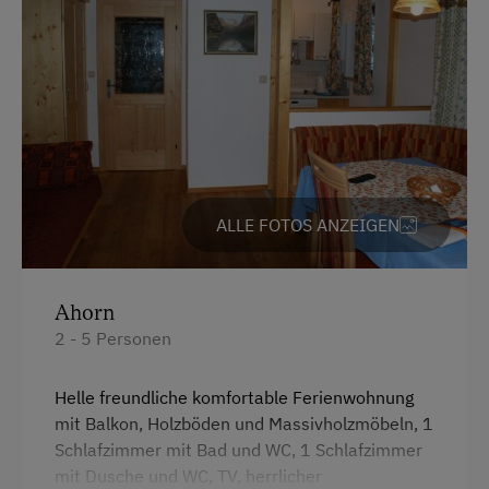
Heizung
Kaffeemaschine
Seeblick
Toilette
Doppelbett
ALLE FOTOS ANZEIGEN
Ausziehcouch
Ahorn
2 - 5 Personen
Helle freundliche komfortable Ferienwohnung
mit Balkon, Holzböden und Massivholzmöbeln, 1
Schlafzimmer mit Bad und WC, 1 Schlafzimmer
mit Dusche und WC, TV, herrlicher