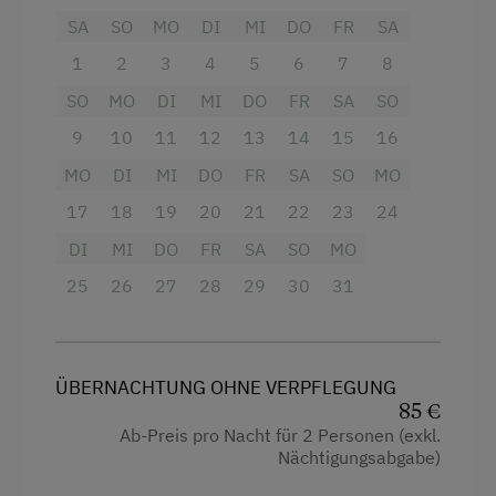
SA
SO
MO
DI
MI
DO
FR
SA
Aussicht auf eine Berglandschaft
1
2
3
4
5
6
7
8
Doppelbett
SO
MO
DI
MI
DO
FR
SA
SO
9
10
11
12
13
14
15
16
MO
DI
MI
DO
FR
SA
SO
MO
17
18
19
20
21
22
23
24
DI
MI
DO
FR
SA
SO
MO
25
26
27
28
29
30
31
ÜBERNACHTUNG OHNE VERPFLEGUNG
85 €
Ab-Preis pro Nacht für 2 Personen (exkl.
Nächtigungsabgabe)