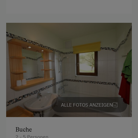
Wasserkocher
Küche
Küchenausstattung
Kühlschrank
Heizung
Kaffeemaschine
Seeblick
Toilette
Doppelbett
ALLE FOTOS ANZEIGEN
Ausziehcouch
Buche
2 - 5 Personen