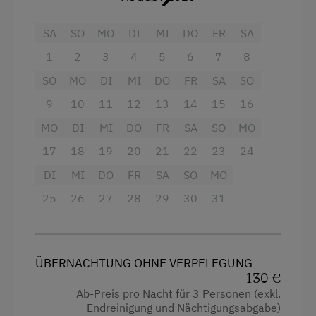
Landwirtschaft an.
SA
SO
MO
DI
MI
DO
FR
SA
1
2
3
4
5
6
7
8
Ausstattung
SO
MO
DI
MI
DO
FR
SA
SO
9
10
11
12
13
14
15
16
4 Plattenherd
MO
DI
MI
DO
FR
SA
SO
MO
Backofen
17
18
19
20
21
22
23
24
Badewanne
DI
MI
DO
FR
SA
SO
MO
Balkon/Terrasse
25
26
27
28
29
30
31
Fernseher
Gitterbett
ÜBERNACHTUNG OHNE VERPFLEGUNG
Haarföhn
130 €
Handtücher
Ab-Preis pro Nacht für 3 Personen (exkl.
Endreinigung und Nächtigungsabgabe)
Mikrowelle