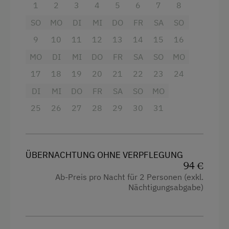
1
2
3
4
5
6
7
8
Dusche
Kaffeemaschine
SO
MO
DI
MI
DO
FR
SA
SO
Handtücher
Mikrowelle
9
10
11
12
13
14
15
16
Seeblick
Geschirrspüler
MO
DI
MI
DO
FR
SA
SO
MO
Toilette
Trockenraum
17
18
19
20
21
22
23
24
Kühlschrank
DI
MI
DO
FR
SA
SO
MO
Verpflegung
25
Kochnische
26
27
28
29
30
31
Frühstück vom Buffett
Doppelbett
Ohne Verpflegung
ÜBERNACHTUNG OHNE VERPFLEGUNG
eigene Trinkwasserquelle
94 €
Übernachtung mit Frühstück
Ab-Preis pro Nacht für 2 Personen (exkl.
Nächtigungsabgabe)
Internet
Kostenloses Internet