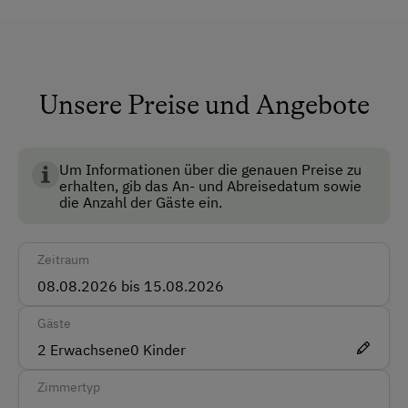
Auto
Bus
Unsere Preise und Angebote
Taxi
BIO AUSTRIA steht für kontrolliert biologische
Landwirtschaft in Österreich und garantiert höchste
Akzeptierte Zahlungsmittel
Standards für Umwelt, Tierwohl und
Um Informationen über die genauen Preise zu
erhalten, gib das An- und Abreisedatum sowie
Barzahlung
Lebensmittelqualität.
die Anzahl der Gäste ein.
Überweisung / SEPA
Zeitraum
Vor Ort gesprochene Sprachen
Deutsch
Gäste
Englisch
2
Erwachsene
0
Kinder
Zimmertyp
Parken