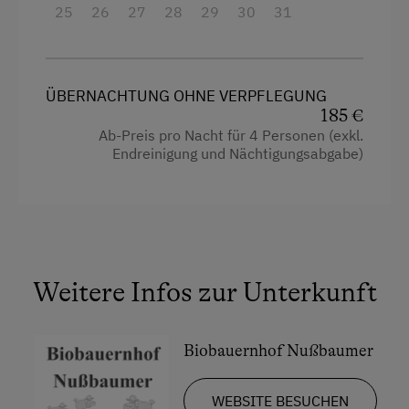
25
26
27
28
29
30
31
Balkon/Terrasse
Dusche
Fernseher
ÜBERNACHTUNG OHNE VERPFLEGUNG
185 €
Garten
Ab-Preis pro Nacht für 4 Personen (exkl.
Endreinigung und Nächtigungsabgabe)
Gitterbett
Haarföhn
Handtücher
Mikrowelle
Weitere Infos zur Unterkunft
Wasserkocher
Küche
Biobauernhof Nußbaumer
Küchenausstattung
Kühlschrank
WEBSITE BESUCHEN