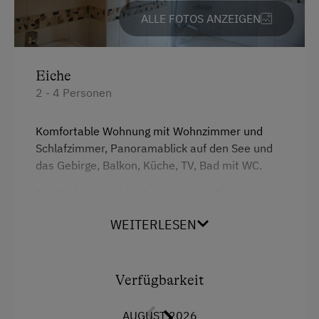
ALLE FOTOS ANZEIGEN
Eiche
2 - 4 Personen
Komfortable Wohnung mit Wohnzimmer und
Schlafzimmer, Panoramablick auf den See und
das Gebirge, Balkon, Küche, TV, Bad mit WC.
Die Küche ist mit Kaffeemaschine, E-Herd mit
Backrohr, Mikrowelle, Kühlschrank,
WEITERLESEN
Geschirrspüler ausgestattet.
Gerne bieten wir bei Buchung der
Ferienwohnung unser reichhaltiges
Verfügbarkeit
Frühstücksbuffet mit hofeigenen Produkten aus
unserer biologisch bewirtschafteten
AUGUST 2026