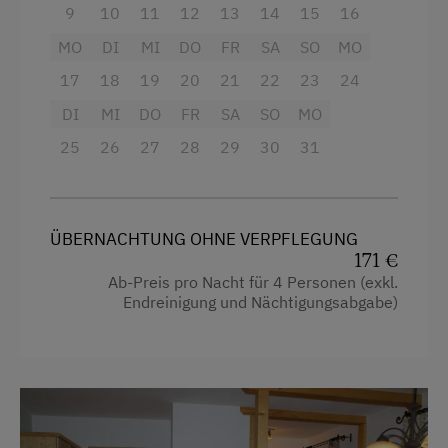
4 Plattenherd
9
10
11
12
13
14
15
16
Backofen
MO
DI
MI
DO
FR
SA
SO
MO
Badewanne
17
18
19
20
21
22
23
24
Balkon/Terrasse
DI
MI
DO
FR
SA
SO
MO
25
26
27
28
29
30
31
Fernseher
Gitterbett
Haarföhn
ÜBERNACHTUNG OHNE VERPFLEGUNG
171 €
Handtücher
Ab-Preis pro Nacht für 4 Personen (exkl.
Mikrowelle
Endreinigung und Nächtigungsabgabe)
Wasserkocher
Küche
Küchenausstattung
Kühlschrank