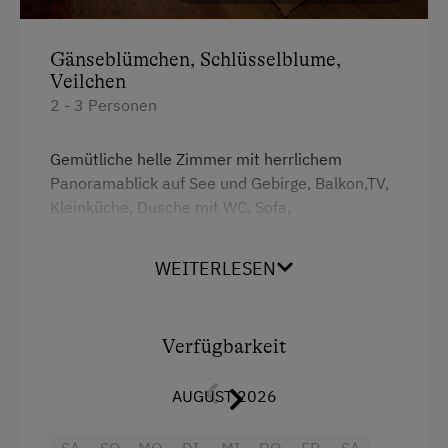
Bäuerliches Handwerk
Mithilfe am Hof
Gänseblümchen, Schlüsselblume,
Veilchen
Kulinarik / Genuss
2 - 3 Personen
Urlaub für Familien
Familienfreundliche Unterkünfte
Gemütliche helle Zimmer mit herrlichem
Panoramablick auf See und Gebirge, Balkon,TV,
Kulinarik zum Miterleben / In der Hofküche
Kleinküche, Dusche mit WC, Sofa,
Vollholzmöbel, Holzboden
WEITERLESEN
"Gänseblümchen" mit Dachschräge
Ausstattung
Verfügbarkeit
Dusche
AUGUST 2026
Balkon/Terrasse