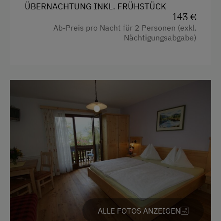
ÜBERNACHTUNG INKL. FRÜHSTÜCK
WiFi
143 €
Ab-Preis pro Nacht für 2 Personen (exkl.
Nächtigungsabgabe)
Freizeitaktivitäten am Betrieb und in der
Umgebung
Tischtennis
Wandern
Zusätzliche Ausstattungsmerkmale
Gästeküche im Zimmer
Aktivurlaub
Wandern
Badeurlaub
Am See
ALLE FOTOS ANZEIGEN