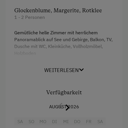
Glockenblume, Margerite, Rotklee
Kinder-Ausstattung
1 - 2 Personen
Baby- und Kleinkinderausstattung
Gemütliche helle Zimmer mit herrlichem
Kinder sind willkommen
Panoramablick auf See und Gebirge, Balkon, TV,
Kinderspielplatz
Dusche mit WC, Kleinküche, Vollholzmöbel,
Holzboden
Spielzeug
Spielzimmer
WEITERLESEN
Ausstattung
Ausstattung der Wohneinheit
Balkon/Terrasse
Verfügbarkeit
Fernseher
Bettwäsche vorhanden
Heizung
Brötchenservice
AUGUST 2026
Kaffeemaschine
Ferienwohnung mit Frühstück
SA
SO
MO
DI
MI
DO
FR
SA
Haarföhn
Geschirr vorhanden