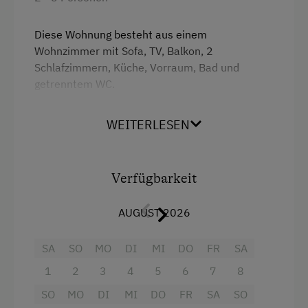
Diese Wohnung besteht aus einem
Wohnzimmer mit Sofa, TV, Balkon, 2
Schlafzimmern, Küche, Vorraum, Bad und
getrenntem WC.
Die Küche ist mit Kaffeemaschine, E-Herd mit
WEITERLESEN
Backrohr, Mikrowelle, Kühlschrank,
Geschirrspüler ausgestattet.
Gerne bieten wir bei Buchung der
Verfügbarkeit
Ferienwohnung unser reichhaltiges
Frühstücksbuffet mit hofeigenen Produkten aus
AUGUST 2026
unserer biologisch bewirtschafteten
Landwirtschaft an.
SA
SO
MO
DI
MI
DO
FR
SA
1
2
3
4
5
6
7
8
Ausstattung
SO
MO
DI
MI
DO
FR
SA
SO