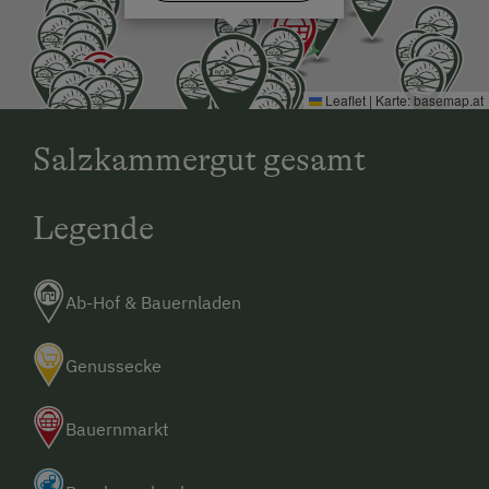
Leaflet
|
Karte:
basemap.at
Salzkammergut gesamt
Legende
Ab-Hof & Bauernladen
Genussecke
Bauernmarkt