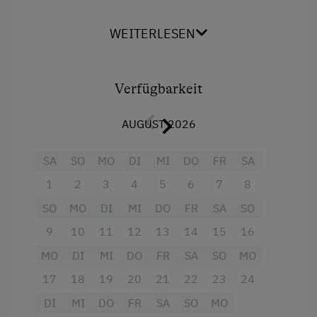
Panoramablick auf den Attersee und das
Höllengebirge.
WEITERLESEN
Die Küche ist mit Kaffeemaschine, E-Herd mit
Backrohr, Mikrowelle, Kühlschrank,
Geschirrspüler ausgestattet.
Verfügbarkeit
Gerne bieten wir bei Buchung der
AUGUST 2026
Ferienwohnung unser reichhaltiges
Frühstücksbuffet mit hofeigenen Produkten aus
SA
SO
MO
DI
MI
DO
FR
SA
unserer biologisch bewirtschafteten
Landwirtschaft an.
1
2
3
4
5
6
7
8
SO
MO
DI
MI
DO
FR
SA
SO
Ausstattung
9
10
11
12
13
14
15
16
MO
DI
MI
DO
FR
SA
SO
MO
4 Plattenherd
17
18
19
20
21
22
23
24
Backofen
DI
MI
DO
FR
SA
SO
MO
Badewanne