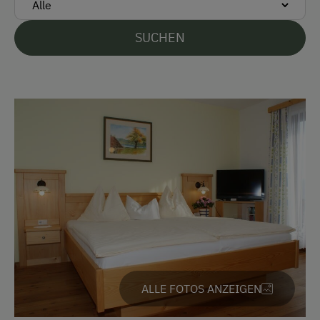
Kostenlose Parkplätze
SUCHEN
Radunterstellmöglichkeit
Unterkunftsart
Für Gruppen (mehr als 10 Personen)
Am Betrieb
Familienanschluss
Garten/Wiese
Hausgarten
Hofeigene Produkte
Obstgarten
ALLE FOTOS ANZEIGEN
Schnapsverkostung