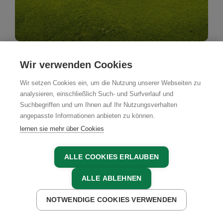
Bauernhof
Wir verwenden Cookies
Harlandhof
Wir setzen Cookies ein, um die Nutzung unserer Webseiten zu
analysieren, einschließlich Such- und Surfverlauf und
Mittersill, Ferienregion Nationalpark Hohe Tauern
Salzburg, Salzburger Land
Suchbegriffen und um Ihnen auf Ihr Nutzungsverhalten
angepasste Informationen anbieten zu können.
lernen sie mehr über Cookies
JETZT ANFRAGEN
ALLE COOKIES ERLAUBEN
ALLE ABLEHNEN
NOTWENDIGE COOKIES VERWENDEN
JETZT ANFRAGEN
JETZT BUCHEN