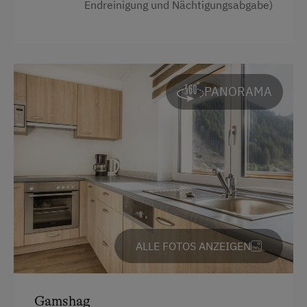
Endreinigung und Nächtigungsabgabe)
4 Plattenherd
Backofen
Balkon/Terrasse
PANORAMA
Fernseher
Heizung
Safe
Toaster
Radio
Dusche
ALLE FOTOS ANZEIGEN
Haarföhn
Mikrowelle
Toilette
Gamshag