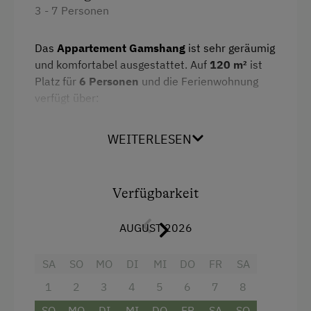
3 - 7 Personen
Aussicht auf eine Berglandschaft
Eierkocher
Das
Appartement Gamshang
ist sehr geräumig
und komfortabel ausgestattet. Auf
120 m²
ist
Handtücher
Platz für
6 Personen
und die Ferienwohnung
Mikrowelle mit Backfunktion
verfügt über:
Reinigungsausstattung in der Wohnung
2 Doppelzimmer
WEITERLESEN
Hochgeschwindigkeits-Internetanschluss
2 Einzelzimmer
Wlan
Küche mit 4–Platten Ceranfeld inkl.
Verfügbarkeit
Backrohr, Geschirrspüler, Kühlschrank inkl.
Küche
Gefrierfach, Kaffeemaschine, Mikrowelle
Kühlschrank
AUGUST 2026
und Wasserkocher
Küchenausstattung
2 Badezimmer mit Dusche und
SA
SO
MO
DI
MI
DO
FR
SA
Doppelbett
getrenntem WC
1
2
3
4
5
6
7
8
Einzelbett
Balkon
SO
MO
DI
MI
DO
FR
SA
SO