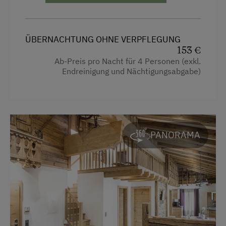
4 Plattenherd
Backofen
ÜBERNACHTUNG OHNE VERPFLEGUNG
Balkon/Terrasse
153 €
Ab-Preis pro Nacht für 4 Personen (exkl.
Fernseher
Endreinigung und Nächtigungsabgabe)
Heizung
Safe
Toaster
PANORAMA
Radio
Dusche
Haarföhn
Mikrowelle
Toilette