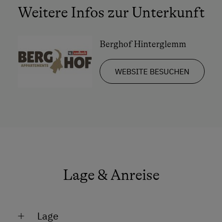
Safe
Weitere Infos zur Unterkunft
Toaster
Radio
Berghof Hinterglemm
Dusche
WEBSITE BESUCHEN
Haarföhn
Mikrowelle
Toilette
Aussicht auf eine Berglandschaft
Eierkocher
Handtücher
Lage & Anreise
Mikrowelle mit Backfunktion
Reinigungsausstattung in der Wohnung
Lage