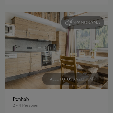
Balkon/Terrasse
Fernseher
Heizung
PANORAMA
Safe
Toaster
Radio
Dusche
Haarföhn
Mikrowelle
ALLE FOTOS ANZEIGEN
Toilette
Aussicht auf eine Berglandschaft
Penhab
Eierkocher
2 - 4 Personen