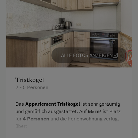
Radio
Dusche
Haarföhn
Mikrowelle
ALLE FOTOS ANZEIGEN
Toilette
Aussicht auf eine Berglandschaft
Eierkocher
Tristkogel
2 - 5 Personen
Handtücher
Mikrowelle mit Backfunktion
Das
Appartement Tristkogel
ist sehr geräumig
und gemütlich ausgestattet. Auf
65 m²
ist Platz
Reinigungsausstattung in der Wohnung
für
4 Personen
und die Ferienwohnung verfügt
Hochgeschwindigkeits-Internetanschluss
über:
Wlan