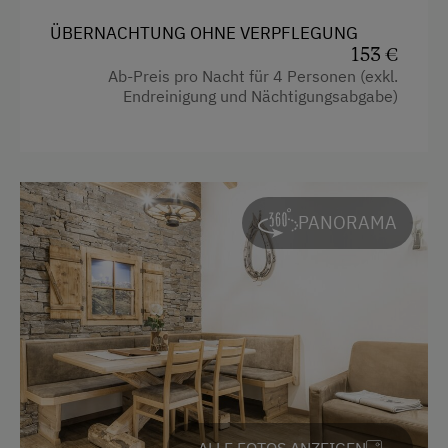
Backofen
Trockenraum
ÜBERNACHTUNG OHNE VERPFLEGUNG
Balkon/Terrasse
153 €
Waschmaschine
Ab-Preis pro Nacht für 4 Personen (exkl.
Fernseher
Endreinigung und Nächtigungsabgabe)
Heizung
Verpflegung
Safe
Ohne Verpflegung
Toaster
Internet
PANORAMA
Radio
Kostenloses Internet
Dusche
WiFi
Haarföhn
Mikrowelle
Freizeitaktivitäten am Betrieb und in der
Umgebung
Toilette
Almausflüge
Aussicht auf eine Berglandschaft
Almwandern
ALLE FOTOS ANZEIGEN