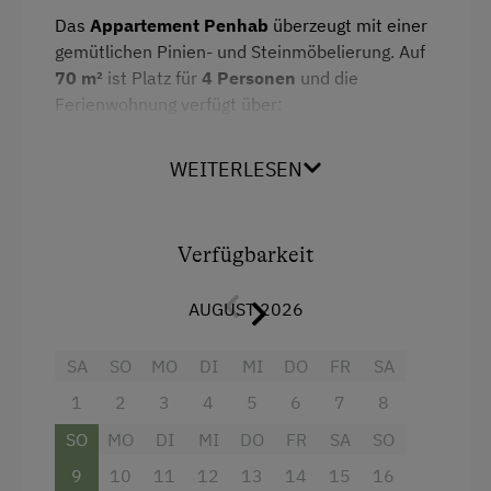
Handtücher
Das
Appartement Penhab
überzeugt mit einer
Mikrowelle mit Backfunktion
gemütlichen Pinien- und Steinmöbelierung. Auf
70 m²
ist Platz für
4 Personen
und die
Reinigungsausstattung in der Wohnung
Ferienwohnung verfügt über:
Hochgeschwindigkeits-Internetanschluss
2 Doppelzimmer
Wlan
WEITERLESEN
Küche mit 4–Platten Ceranfeld inkl.
Küche
Backrohr, Geschirrspüler, Kühlschrank inkl.
Kühlschrank
Gefrierfach, Kaffeemaschine, Mikrowelle
Verfügbarkeit
und Wasserkocher
Küchenausstattung
AUGUST 2026
1 Badezimmer mit Dusche und getrenntes
Doppelbett
WC
SA
SO
MO
DI
MI
DO
FR
SA
Einzelbett
Balkon
1
2
3
4
5
6
7
8
kostenloses W-Lan
SO
MO
DI
MI
DO
FR
SA
SO
TV Geräte in jedem Wohn- und
9
10
11
12
13
14
15
16