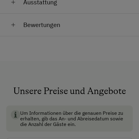
Ausstattung
Tauernschecken Ziegen
Im Winter können sie das Glemmtal im romantischen
Schneekleid erkunden. Beim
Schneeschuhwandern,
Allgemeine Ausstattung
Katzen
Spazieren
oder auch
Skitourengehen
. Oder natürlich
Bewertungen
auch einfach beim Skifahren. Die Piste ist direkt
Alle öffentlichen Bereiche sind
erreichbar.
Nichtraucherbereiche
Aufenthaltsraum
Wir freuen uns auf euren Besuch!
Familie Gensbichler
Fahrstuhl
Garten
Keine Haustiere erlaubt
Unsere Preise und Angebote
Nichtraucherzimmer
Safe
Um Informationen über die genauen Preise zu
erhalten, gib das An- und Abreisedatum sowie
Anfahrtsmöglichkeiten
die Anzahl der Gäste ein.
Auto