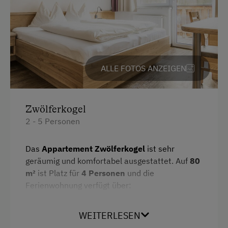
Parken
Kostenlose Parkplätze
Radunterstellmöglichkeit
ALLE FOTOS ANZEIGEN
Am Betrieb
Zwölferkogel
Garten/Wiese
2 - 5 Personen
Mithilfe am Hof
Das
Appartement Zwölferkogel
ist sehr
Pirschgang
geräumig und komfortabel ausgestattet. Auf
80
Spielgefährten
m²
ist Platz für
4 Personen
und die
Ferienwohnung verfügt über:
Traktorfahrten
2 Doppelzimmer
Kinder-Ausstattung
WEITERLESEN
Küche mit 4–Platten Ceranfeld inkl.