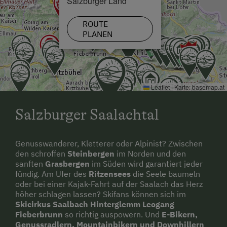
Salzburger Land
ROUTE
PLANEN
Leaflet
|
Karte:
basemap.at
Salzburger Saalachtal
Genusswanderer, Kletterer oder Alpinist? Zwischen
den schroffen
Steinbergen
im Norden und den
sanften
Grasbergen
im Süden wird garantiert jeder
fündig. Am Ufer des
Ritzensees
die Seele baumeln
oder bei einer Kajak-Fahrt auf der Saalach das Herz
höher schlagen lassen? Skifans können sich im
Skicirkus Saalbach Hinterglemm Leogang
Fieberbrunn
so richtig auspowern. Und
E-Bikern,
Genussradlern, Mountainbikern und Downhillern