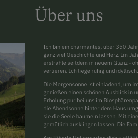
Über uns
Ich bin ein charmantes, über 350 Jah
ganz viel Geschichte und Herz. Im Jah
erstrahle seitdem in neuem Glanz - o
verlieren. Ich liege ruhig und idyllisch
Die Morgensonne ist einladend, um i
genießen einen schönen Ausblick in 
Erholung pur bei uns im Biosphärenp
die Abendsonne hinter dem Haus umg
sie die Seele baumeln lassen. Mit ei
gemütlich ausklingen lassen. Die Fami
Am Biberle Hof erwarten dich vielfält