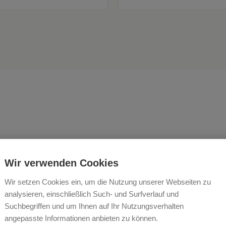
 darf die Zeit langsamer g
Wir verwenden Cookies
Seele wieder Schritt halten
Wir setzen Cookies ein, um die Nutzung unserer Webseiten zu
analysieren, einschließlich Such- und Surfverlauf und
Suchbegriffen und um Ihnen auf Ihr Nutzungsverhalten
TGEBERFAMILIE BIBERLE
angepasste Informationen anbieten zu können.