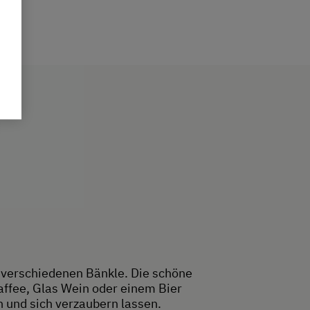
f verschiedenen Bänkle. Die schöne
affee, Glas Wein oder einem Bier
n und sich verzaubern lassen.