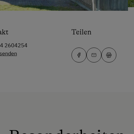
akt
Teilen
64 2604254
 senden