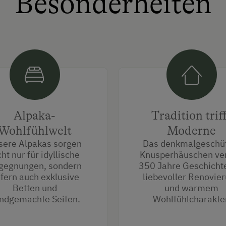
Besonderheiten
Alpaka-
Tradition trif
Wohlfühlwelt
Moderne
sere Alpakas sorgen
Das denkmalgeschü
cht nur für idyllische
Knusperhäuschen ver
gegnungen, sondern
350 Jahre Geschicht
efern auch exklusive
liebevoller Renovie
Betten und
und warmem
ndgemachte Seifen.
Wohlfühlcharakter