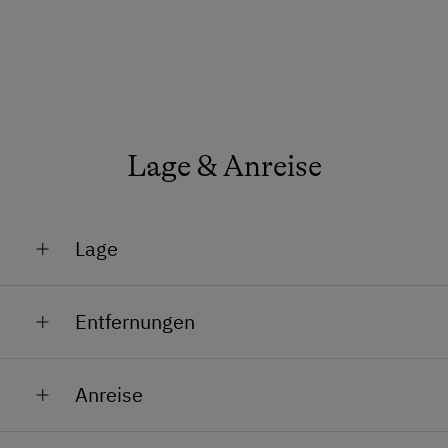
Lage & Anreise
Lage
Am Berg
Entfernungen
Lage im Grünen
Bahnhof in 15.3 km
Anreise
Bushaltestelle in 3.5 km
Von Kufstein kommend: Fahren sie zuerst Richtung
Ortszentrum in 8 km