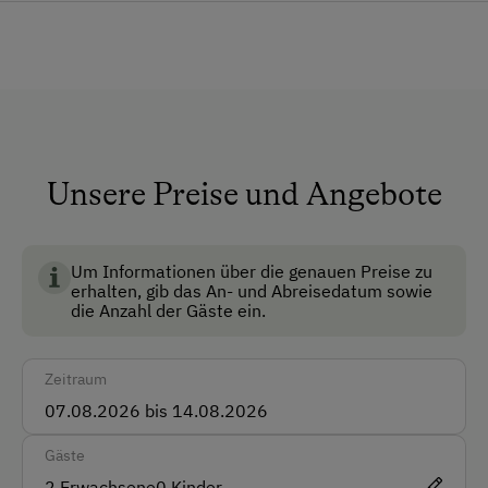
Haustiere erlaubt
Nichtraucherzimmer
Anfahrtsmöglichkeiten
Auto
Unsere Preise und Angebote
Akzeptierte Zahlungsmittel
Überweisung / SEPA
Um Informationen über die genauen Preise zu
erhalten, gib das An- und Abreisedatum sowie
die Anzahl der Gäste ein.
Vor Ort gesprochene Sprachen
Deutsch
Zeitraum
Englisch
Gäste
Parken
2
Erwachsene
0
Kinder