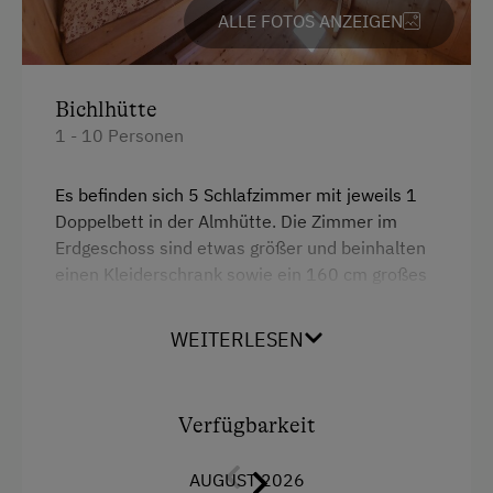
ALLE FOTOS ANZEIGEN
Ausstattung der Wohneinheit
Bettwäsche vorhanden
Bichlhütte
Geschirr vorhanden
1 - 10 Personen
Gästeküche
Holzterrasse
Es befinden sich 5 Schlafzimmer mit jeweils 1
Doppelbett in der Almhütte. Die Zimmer im
Terrasse
Erdgeschoss sind etwas größer und beinhalten
einen Kleiderschrank sowie ein 160 cm großes
Verpflegung
Bett. Die restlichen Zimmer sind kleiner,
verfügen über 140cm Doppelbetten und eine
WEITERLESEN
Ohne Verpflegung
Truhe zur Gepäckaufbewahrung.
eigene Trinkwasserquelle
Ausstattung
Verfügbarkeit
Freizeitaktivitäten am Betrieb und in der
Umgebung
Aussicht auf eine Berglandschaft
AUGUST 2026