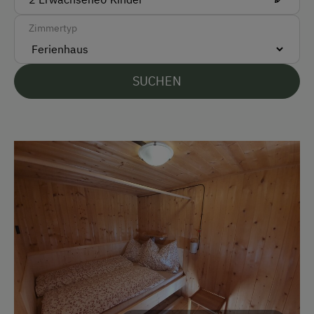
Kostenlose Parkplätze
Zimmertyp
Unterkunftsart
SUCHEN
Almhüttenvermietung
Für max. 10 Personen
Klassische Almhütte
Ferienhaus am Bergbauernhof
Am Betrieb
Garten/Wiese
Kinder-Ausstattung
Kinder sind willkommen