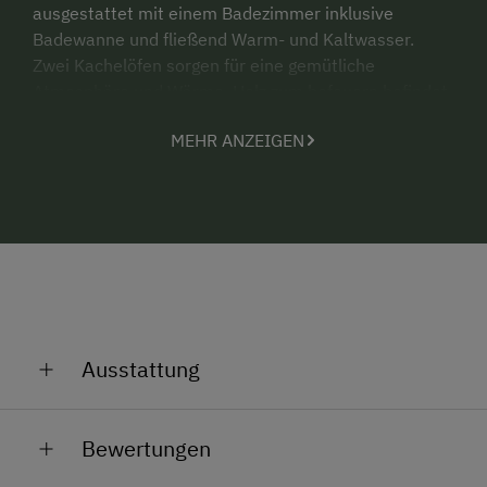
ausgestattet mit einem Badezimmer inklusive
Badewanne und fließend Warm- und Kaltwasser.
Zwei Kachelöfen sorgen für eine gemütliche
Atmosphäre und Wärme. Holz zum befeuern befindet
sich vor Ort.
MEHR ANZEIGEN
Es gibt eine separate Küche mit Kühlschrank und
Kochfeld, welche elektrisch über Solarpanele
betrieben werden.
Auch Sitzgelegenheiten bietet die Bichlhütte
ausreichend in der Küche, der Stube oder auf der
Terasse. Hinter dem Haus befindet sich außerdem
noch ein gemütlicher Platz mit Feuerstelle zum
Grillen oder um den Abend gemütlich bei einem
Ausstattung
Lagerfeuer ausklingen zu lassen.
Allgemeine Ausstattung
Bewertungen
Garten