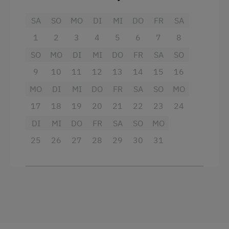
Almwandern
Handtücher
SA
SO
MO
DI
MI
DO
FR
SA
Bergtouren
Doppelbett (Queensize)
1
2
3
4
5
6
7
8
Geführte Ausritte
Doppelbett
SO
MO
DI
MI
DO
FR
SA
SO
Jogging-Routen
9
10
11
12
13
14
15
16
Jugendreitwochen
MO
DI
MI
DO
FR
SA
SO
MO
Klettern
17
18
19
20
21
22
23
24
Liegewiese
DI
MI
DO
FR
SA
SO
MO
Radwege
25
26
27
28
29
30
31
Reiten
Reitunterricht
Reitwege
Wandern