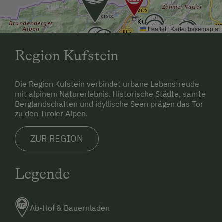
Zufahrtsweg ist, auch wenn das Navi gerne etwas
anderes sagt. Es handlet sich bei den anderen Wegen
um Privatwege welche nicht befahren werden dürfen.
Leaflet
|
Karte:
basemap.at
Region Kufstein
Die Region Kufstein verbindet urbane Lebensfreude
mit alpinem Naturerlebnis. Historische Städte, sanfte
Berglandschaften und idyllische Seen prägen das Tor
zu den Tiroler Alpen.
ZUR REGION
Legende
Ab-Hof & Bauernladen