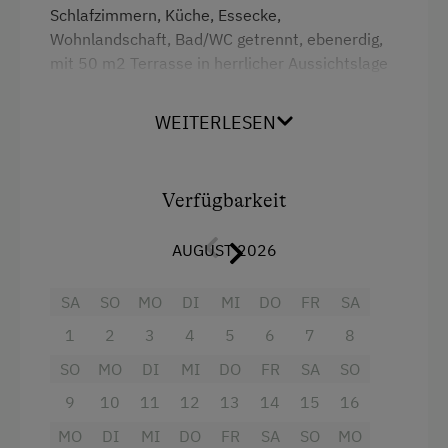
Bettwäsche vorhanden
Schlafzimmern, Küche, Essecke,
Wohnlandschaft, Bad/WC getrennt, ebenerdig,
Brötchenservice
mit 50 m2 Terrasse in herrlicher Aussichtslage
Ferienwohnung ebenerdig
Geschirr vorhanden
WEITERLESEN
Ausstattung
Geschirrspüler
4 Plattenherd
Gästeküche
Verfügbarkeit
Radio
Kaffeemaschine
Aussicht auf eine Berglandschaft
AUGUST 2026
Mikrowelle
Backofen
SA
SO
MO
DI
MI
DO
FR
SA
Terrasse
Balkon/Terrasse
1
2
3
4
5
6
7
8
Waschmaschine
Dusche
SO
MO
DI
MI
DO
FR
SA
SO
Fernseher
Verpflegung
9
10
11
12
13
14
15
16
Gitterbett
Ohne Verpflegung
MO
DI
MI
DO
FR
SA
SO
MO