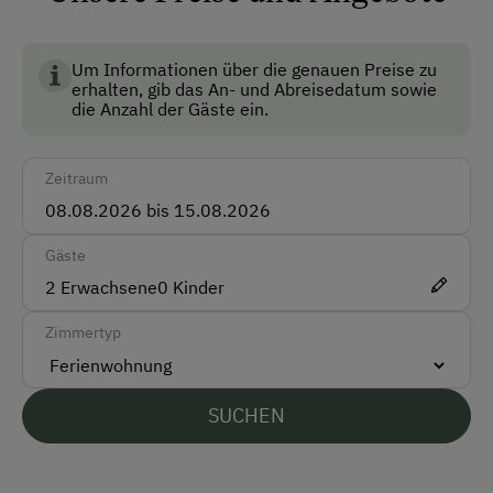
BIO AUSTRIA steht für kontrolliert biologische
Barzahlung
Landwirtschaft in Österreich und garantiert höchste
Standards für Umwelt, Tierwohl und
Um Informationen über die genauen Preise zu
Vor Ort gesprochene Sprachen
erhalten, gib das An- und Abreisedatum sowie
Lebensmittelqualität.
die Anzahl der Gäste ein.
Deutsch
Englisch
Zeitraum
Parken
Gäste
Kostenlose Parkplätze
2
Erwachsene
0
Kinder
Am Betrieb
Zimmertyp
Ab-Hof-Verkauf
SUCHEN
Familienanschluss
Garten/Wiese