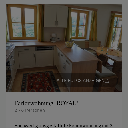
Hausgarten
Hofeigene Produkte
Kreativangebot
Mithilfe am Hof
Kinder-Ausstattung
Baby- und Kleinkinderausstattung
Kinder sind willkommen
ALLE FOTOS ANZEIGEN
Kinderspielplatz
Spielzeug
Spielzimmer
Ferienwohnung "ROYAL"
2 - 6 Personen
Ausstattung der Wohneinheit
Hochwertig ausgestattete Ferienwohnung mit 3