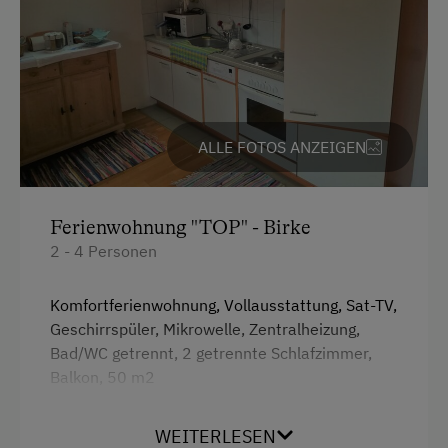
Doppelbett (Kingsize)
Badeurlaub
Ausziehcouch
Mithilfe am Hof
Stockbett
Kulinarik / Genuss
Kulinarik zum Miterleben / In der Hofküche
ALLE FOTOS ANZEIGEN
Urlaub für Familien
Familienfreundliche Unterkünfte
Ferienwohnung "TOP" - Birke
Nachhaltiger Urlaub
2 - 4 Personen
Besondere Unterkünfte
Komfortferienwohnung, Vollausstattung, Sat-TV,
Historische Höfe
Geschirrspüler, Mikrowelle, Zentralheizung,
Bad/WC getrennt, 2 getrennte Schlafzimmer,
Erbhöfe
Balkon, 50 m2
WEITERLESEN
Ausstattung