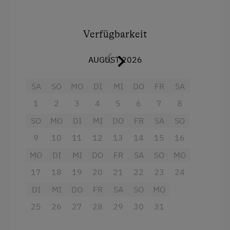
4 Plattenherd
Verfügbarkeit
Backofen
Balkon/Terrasse
AUGUST 2026
Dusche
SA
SO
MO
DI
MI
DO
FR
SA
Fernseher
1
2
3
4
5
6
7
8
Gitterbett
SO
MO
DI
MI
DO
FR
SA
SO
Handtücher
9
10
11
12
13
14
15
16
Mikrowelle
MO
DI
MI
DO
FR
SA
SO
MO
Wasserkocher
17
18
19
20
21
22
23
24
Doppelbett (Kingsize)
DI
MI
DO
FR
SA
SO
MO
25
Stockbett
26
27
28
29
30
31