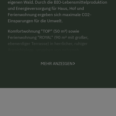
eigenen Wald. Durch die BIO-Lebensmittelproduktion
und Energieversorgung für Haus, Hof und
Ferienwohnung ergeben sich maximale CO2-
Einsparungen für die Umwelt.
Komfortwohnung "TOP" (50 m²) sowie
Ferienwohnung "ROYAL" (90 m² mit großer,
ebenerdiger Terrasse) in herrlicher, ruhiger
Aussichtslage, umgeben von naturnah
bewirtschafteten Wiesen und Wäldern (keine
Durchzugsstraße) laden ein zum Erholen und
MEHR ANZEIGEN
Entspannen. Wir sind
GENUSSCard
Betrieb: nutzen
Sie viele Ausflugsziele gratis (Eintritt zum
Stubenbergsee, Tierpark Herberstein, etc.)!
Die voll ausgestatteten Ferienwohnungen mit 2 bzw.
3 Schlafzimmern und Balkon/Terrasse bieten einen
wunderschönen Ausblick zum Stubenbergsee, der
zum Baden, Angeln, Surfen oder zu einer Fahrt mit
dem Ausflugsboot einlädt. Eine Ausfahrt mit dem