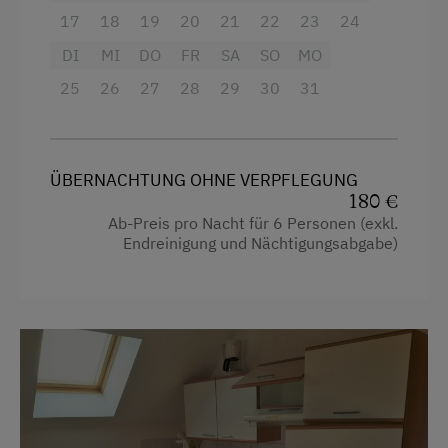
Haarföhn
17
18
19
20
21
22
23
24
eigene Trinkwasserquelle
Handtücher
DI
MI
DO
FR
SA
SO
MO
Internet
25
Mikrowelle
26
27
28
29
30
31
Kostenloses Internet
Wasserkocher
WiFi
Familienzimmer
ÜBERNACHTUNG OHNE VERPFLEGUNG
Kochnische
180 €
Freizeitaktivitäten am Betrieb und in der
Ab-Preis pro Nacht für 6 Personen (exkl.
Umgebung
Küche
Endreinigung und Nächtigungsabgabe)
Tischtennis
Küchenausstattung
Wandern
Kühlschrank
Premium-Fernsehkanäle
Zusätzliche Ausstattungsmerkmale
Verbundene Zimmer
Aktivurlaub
Neubau
Wandern