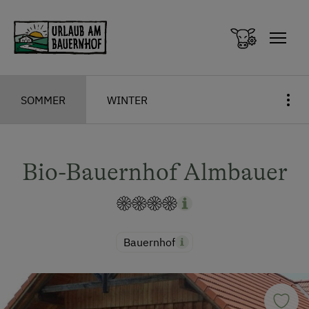
Zum Inhalt springen (Alt+0)
Zum Hauptmenü springen (Alt+1)
SOMMER
WINTER
Bio-Bauernhof Almbauer
Bauernhof