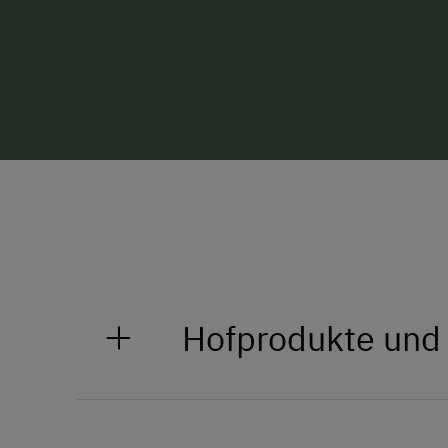
Hofprodukte und
Für's Frühstück: Bio-Heumilch 