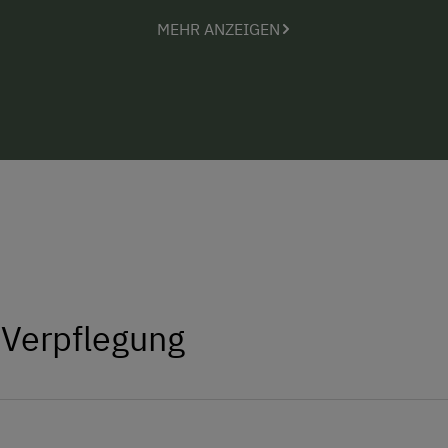
MEHR ANZEIGEN
© Eva Zettel
 Verpflegung
& Bio-Eier