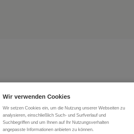
zu können, was man gerne 
Wir verwenden Cookies
utet Freiheit. Das gerne z
Wir setzen Cookies ein, um die Nutzung unserer Webseiten zu
tut, bedeutet Glück. (Hen
analysieren, einschließlich Such- und Surfverlauf und
Suchbegriffen und um Ihnen auf Ihr Nutzungsverhalten
reau)
angepasste Informationen anbieten zu können.