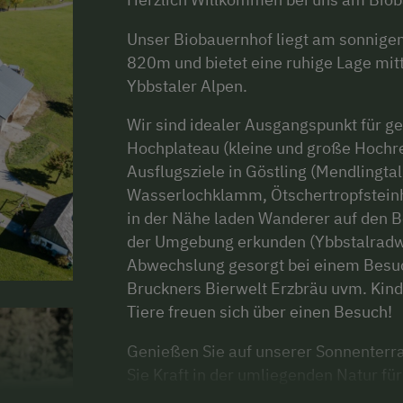
Unser Biobauernhof liegt am sonnige
820m und bietet eine ruhige Lage mitt
Ybbstaler Alpen.
Wir sind idealer Ausgangspunkt für g
Hochplateau (kleine und große Hochr
Ausflugsziele in Göstling (Mendlingt
Wasserlochklamm, Ötschertropfsteinhö
in der Nähe laden Wanderer auf den B
der Umgebung erkunden (Ybbstalradweg
Abwechslung gesorgt bei einem Besuc
Bruckners Bierwelt Erzbräu uvm. Kind
Tiere freuen sich über einen Besuch!
Genießen Sie auf unserer Sonnenterr
Sie Kraft in der umliegenden Natur für