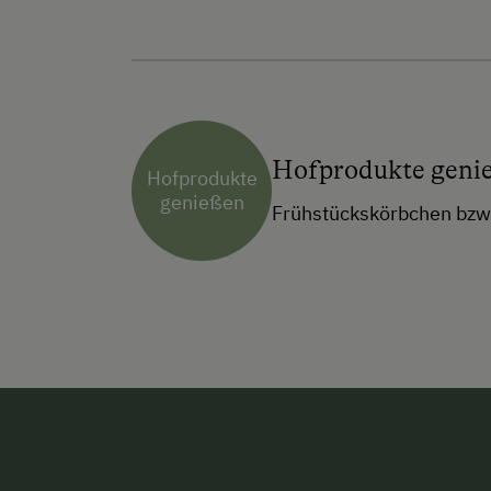
Hofprodukte geni
Hofprodukte
genießen
Frühstückskörbchen bzw.