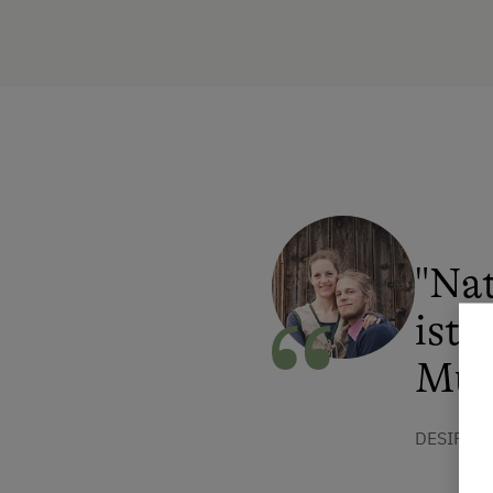
"Nat
ist 
Murt
DESIREE 