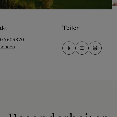
akt
Teilen
50 7609370
 senden