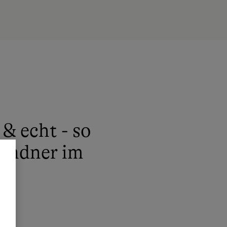
& echt - so
randner im