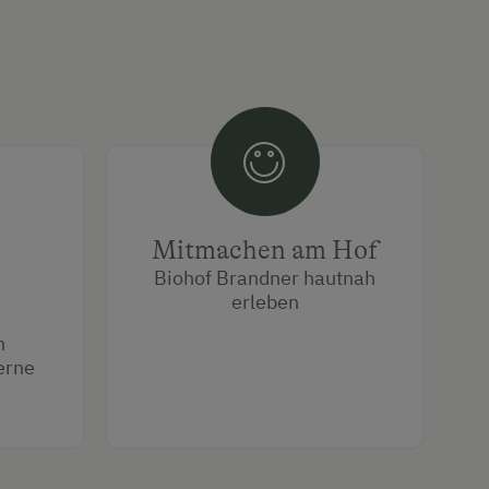
Mitmachen am Hof
Biohof Brandner hautnah
erleben
n
erne