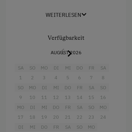
W-Lan, Kabel-TV
WEITERLESEN
Ausstattung
Doppelbett (Kingsize)
Verfügbarkeit
AUGUST 2026
SA
SO
MO
DI
MI
DO
FR
SA
1
2
3
4
5
6
7
8
SO
MO
DI
MI
DO
FR
SA
SO
9
10
11
12
13
14
15
16
MO
DI
MI
DO
FR
SA
SO
MO
17
18
19
20
21
22
23
24
DI
MI
DO
FR
SA
SO
MO