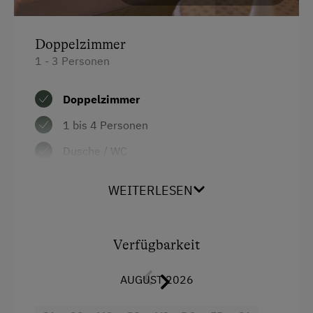
Übernachtung mit Frühstück
Doppelzimmer
Übernachtung mit Halbpension
1 - 3 Personen
Übernachtung mit Vollpension
Doppelzimmer
Service
1 bis 4 Personen
Gepäckservice
Dusche / WC
Kostenlose Zeitschriften in der Lobby
Sat-TV, Telefon
WEITERLESEN
Telefonservice
Schließfach oder Zimmersafe
Transfer Bahnhof
WLAN
Transfer Flughafen
Verfügbarkeit
Großteils Balkon
AUGUST 2026
Internet
Ausstattung
Kostenloses Internet