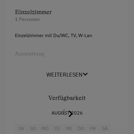
Hausgarten
Einzelzimmer
Hofeigene Produkte
1 Personen
Obstgarten
Einzelzimmer mit Du/WC, TV, W-Lan
Pauschalangebote
Traktorfahrten
Ausstattung
Kinder-Ausstattung
Doppelbett (Queensize)
WEITERLESEN
Baby- und Kleinkinderausstattung
Kinderprogramme
Verfügbarkeit
Kinderspielplatz
Spielhaus
AUGUST 2026
Spielzeug
SA
SO
MO
DI
MI
DO
FR
SA
Spielzimmer