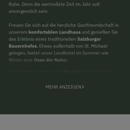
Ruhe. Denn die wertvollste Zeit im Jahr soll
unvergesslich sein.
Freuen Sie sich auf die herzliche Gastfreundschaft in
unserem
komfortablen Landhaus
und genießen Sie
das Erlebnis eines traditionellen
Salzburger
Bauernhofes
. Etwas außerhalb von St. Michael
gelegen, bietet unser Landhotel im Sommer wie
Winter eine
Oase der Natur.
Im Sommer sorgen unser
Blasisee
, die herrlichen
Wandermöglichkeiten zu den zahlreichen Bergseen
des Lungaus sowie die Nähe zur
Natur
und den
MEHR ANZEIGEN
Tieren auf unserem Bauernhof, für einen
Sommerurlaub der
Energie gibt
und entschleunigt.
Und im
Winter
ist der Lungau ein wahres Paradies -
ob die
300km Skipisten
zum Skifahren, Langlaufen
oder Tourenskilauf. Dank der gesunden Höhenlage