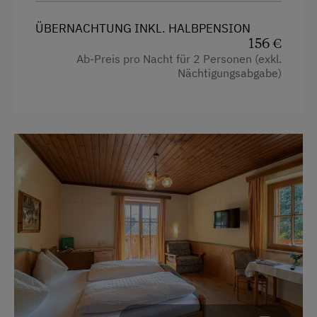
Leihrodeln
ÜBERNACHTUNG INKL. HALBPENSION
156 €
Ponyreiten
Ab-Preis pro Nacht für 2 Personen (exkl.
Nächtigungsabgabe)
Reiten
Schneeschuhwanderung
Skibusnähe
Skilift
Tischtennis
Wandern
Wellnessangebote
Sauna
Seminar-Dienstleistungen