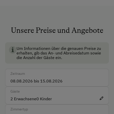
Safe
Zwergziege
Skiraum
Hasen
Skischuhtrockner
Meerschweinchen
Unsere Preise und Angebote
BIO AUSTRIA steht für kontrolliert biologische
Fische
Anfahrtsmöglichkeiten
Landwirtschaft in Österreich und garantiert höchste
Standards für Umwelt, Tierwohl und
Um Informationen über die genauen Preise zu
Auto
erhalten, gib das An- und Abreisedatum sowie
Lebensmittelqualität.
die Anzahl der Gäste ein.
Bus
Zug
Zeitraum
Akzeptierte Zahlungsmittel
Gäste
Barzahlung
2
Erwachsene
0
Kinder
EC-Karte / Bankomatkarte (Maestro)
Zimmertyp
Mastercard/Eurocard