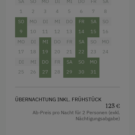
SA
SO
MO
DI
MI
DO
FR
SA
Doppelbett (Kingsize)
WiFi
1
2
3
4
5
6
7
8
SO
MO
DI
MI
DO
FR
SA
SO
Freizeitaktivitäten am Betrieb und in der
9
10
11
12
13
14
15
16
Umgebung
MO
DI
MI
DO
FR
SA
SO
MO
Almausflüge
17
18
19
20
21
22
23
24
Almwandern
DI
MI
DO
FR
SA
SO
MO
Bergtouren
25
26
27
28
29
30
31
Bergwanderführer
Eislaufen
ÜBERNACHTUNG INKL. FRÜHSTÜCK
Erlebniswanderung
123 €
Fahrradverleih
Ab-Preis pro Nacht für 2 Personen (exkl.
Nächtigungsabgabe)
Geführte Bergtouren
Geführte Wanderungen