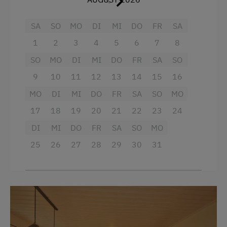
Ausstattung
SA
SO
MO
DI
MI
DO
FR
SA
Doppelbett (Kingsize)
1
2
3
4
5
6
7
8
SO
MO
DI
MI
DO
FR
SA
SO
9
10
11
12
13
14
15
16
MO
DI
MI
DO
FR
SA
SO
MO
17
18
19
20
21
22
23
24
DI
MI
DO
FR
SA
SO
MO
25
26
27
28
29
30
31