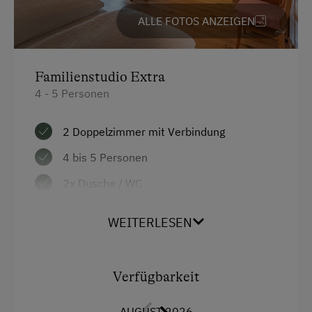
ALLE FOTOS ANZEIGEN
Familienstudio Extra
4 - 5 Personen
2 Doppelzimmer mit Verbindung
4 bis 5 Personen
2x Dusche / WC
Cabel-TV, Telefon
WEITERLESEN
Schließfach oder Zimmersafe
WLAN
Verfügbarkeit
Mit Balkon
AUGUST 2026