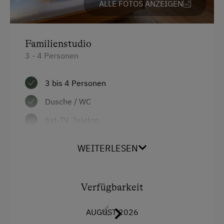
ALLE FOTOS ANZEIGEN
Seminarraum
Familienstudio
Zusätzliche Ausstattungsmerkmale
3 - 4 Personen
Aktivurlaub
3 bis 4 Personen
Wandern
Dusche / WC
Geführte Wanderungen
Sat-TV, Telefon
Geführte Bergtour
Schließfach oder Zimmersafe
Radfahren
WEITERLESEN
WLAN
Mountainbike
Mit Balkon
Weitradfahren
Verfügbarkeit
E-Bike-Verleih
Ausstattung
AUGUST 2026
Badeurlaub