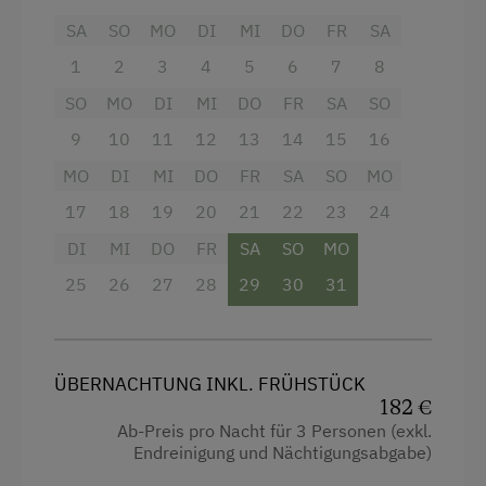
Doppelbett (Kingsize)
Angeln
SA
SO
MO
DI
MI
DO
FR
SA
Stockbett
Aktivurlaub Winter
1
2
3
4
5
6
7
8
Skifahren
SO
MO
DI
MI
DO
FR
SA
SO
Bus zur Skipiste
9
10
11
12
13
14
15
16
MO
DI
MI
DO
FR
SA
SO
MO
Sanfter Winter
17
18
19
20
21
22
23
24
Direkt an der Loipe
DI
MI
DO
FR
SA
SO
MO
Skibus zur Loipe
25
26
27
28
29
30
31
Schneeschuhwandern
Geführte Schneeschuhwanderungen
Skitouren
ÜBERNACHTUNG INKL. FRÜHSTÜCK
182 €
Geführte Skitouren
Ab-Preis pro Nacht für 3 Personen (exkl.
Endreinigung und Nächtigungsabgabe)
Kulinarik / Genuss