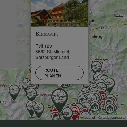
×
See / Teich in 2 km
Skilift in 7 km
Loipe in 0 km
Blasiwirt
Fell 120
5582 St. Michael,
Salzburger Land
ROUTE
PLANEN
Leaflet
|
Karte:
basemap.at