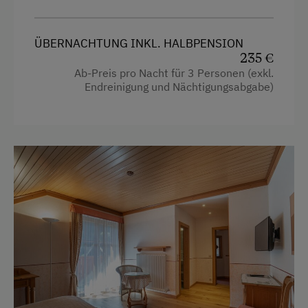
Bauernhöfe mit öffentlich zugänglicher
Gastronomie
ÜBERNACHTUNG INKL. HALBPENSION
Bauernhof mit Gasthof
235 €
Ab-Preis pro Nacht für 3 Personen (exkl.
Urlaub für Familien
Endreinigung und Nächtigungsabgabe)
Familienfreundliche Unterkünfte
Urlaub zu zweit
Romantikurlaub zu zweit
Nachhaltiger Urlaub
Besondere Unterkünfte
Seminarbauernhöfe
Hund erlaubt