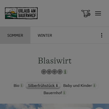
Zum Inhalt springen (Alt+0)
Zum Hauptmenü springen (Alt+1)
SOMMER
WINTER
Blasiwirt
Bio
Silberfrühstück
Baby und Kinder
Bauernhof