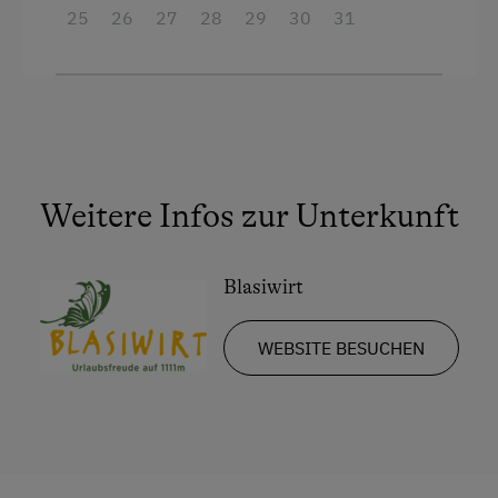
25
26
27
28
29
30
31
Weitere Infos zur Unterkunft
Blasiwirt
WEBSITE BESUCHEN