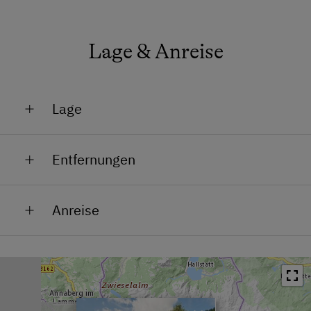
Lage & Anreise
Lage
Lage im Grünen
Entfernungen
Ortsrand
Bahnhof in 20 km
Anreise
Bushaltestelle in 0 km
Ortszentrum in 7 km
Restaurant in 0 km
Schwimmbad in 7 km