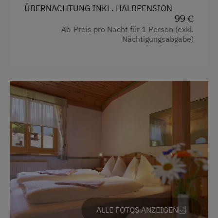
Terrasse
ÜBERNACHTUNG INKL. HALBPENSION
99 €
Trockenraum
Ab-Preis pro Nacht für 1 Person (exkl.
Nächtigungsabgabe)
Waschmaschine
Verpflegung
Bäuerliche Küche
Frühstück vom Buffett
Internationale Küche
Regionale Spezialitäten
Restaurant
Vegetarische Küche
Vollwert/Biokost
ALLE FOTOS ANZEIGEN
Österreichische Spezialitäten