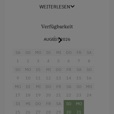
WEITERLESEN
Ausstattung
Doppelbett (Kingsize)
Verfügbarkeit
AUGUST 2026
SA
SO
MO
DI
MI
DO
FR
SA
1
2
3
4
5
6
7
8
SO
MO
DI
MI
DO
FR
SA
SO
9
10
11
12
13
14
15
16
MO
DI
MI
DO
FR
SA
SO
MO
17
18
19
20
21
22
23
24
DI
MI
DO
FR
SA
SO
MO
25
26
27
28
29
30
31