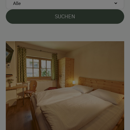
Visa
SUCHEN
Überweisung / SEPA
Vor Ort gesprochene Sprachen
Deutsch
Englisch
Parken
Kostenlose Parkplätze
Am Betrieb
Familienanschluss
Garten/Wiese