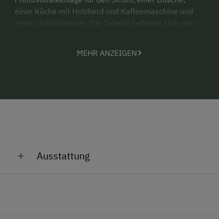
einer Küche mit Holzherd und Kaffeemaschine und
einem Schlafzimmer. Die Toilette befindet sich ganz
klassisch außerhalb der Hütte und verfügt über eine
Wasserspülung.
MEHR ANZEIGEN
Vom Almboden könnt ihr direkt los marschieren.
Nach 2 Stunden erreicht ihr 2 Gebirgsseen und eine
Alpenvereinshütte. Die Region rund um Göriach
eignet sich perfekt für Familien, da es Wanderungen
für alle gibt.
Man kann mit dem Auto direkt zur Hütte fahren!
Wir freuen uns auf euren Besuch!
Ausstattung
Allgemeine Ausstattung
Fließwasser
Keine Haustiere erlaubt