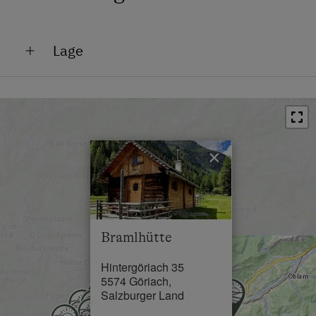
Lage
Absolute Alleinlage
Am Berg
×
Bramlhütte
Hintergöriach 35
5574 Göriach,
Salzburger Land