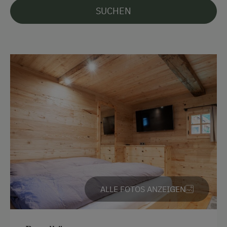
SUCHEN
Almhüttendorf
Almhüttenvermietung
Klassische Almhütte
Am Betrieb
Garten/Wiese
Ausstattung der Wohneinheit
Bettwäsche vorhanden
Kaffeemaschine
ALLE FOTOS ANZEIGEN
Freizeitaktivitäten am Betrieb und in der
Umgebung