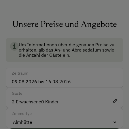
Plumpsklo
Unsere Preise und Angebote
Anfahrtsmöglichkeiten
Auto
Um Informationen über die genauen Preise zu
erhalten, gib das An- und Abreisedatum sowie
Akzeptierte Zahlungsmittel
die Anzahl der Gäste ein.
Barzahlung
Zeitraum
Überweisung / SEPA
Vor Ort gesprochene Sprachen
Gäste
2
Erwachsene
0
Kinder
Deutsch
Englisch
Zimmertyp
Unterkunftsart