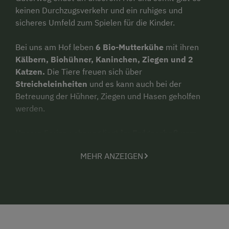
keinen Durchzugsverkehr und ein ruhiges und
sicheres Umfeld zum Spielen für die Kinder.
Bei uns am Hof leben
6 Bio-Mutterkühe
mit ihren
Kälbern, Biohühner, Kaninchen, Ziegen und 2
Katzen.
Die Tiere freuen sich über
Streicheleinheiten
und es kann auch bei der
Betreuung der Hühner, Ziegen und Hasen geholfen
werden.
Unsere Ferienwohnung liegt
im Erdgeschoß vom
Bauernhaus
und hat somit auch
einen eigenen
MEHR ANZEIGEN
kleinen Garten mit Terrasse
. Hier kann man im
Sommer die Abende genießen, während die Kinder
am Hof spielen. Am Spielplatz finden sich viele
Schaukeln, eine Rutsche, eine Kletterwand, Wippe,
ein
Balancierbalken
, eine Sandmuschel, ein
Trampolin
und einige Fahrzeuge, wie Trettraktor oder