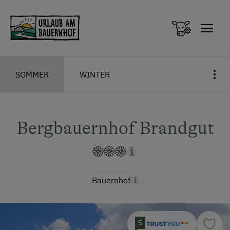
Zum Inhalt springen (Alt+0)
Zum Hauptmenü springen (Alt+1)
SOMMER
WINTER
Bergbauernhof Brandgut
Bauernhof
5