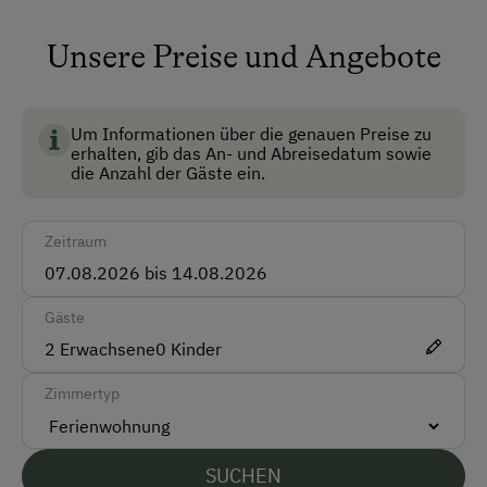
Mitnahme von Hunden erlaubt
Nichtraucherzimmer
Unsere Preise und Angebote
Anfahrtsmöglichkeiten
Um Informationen über die genauen Preise zu
Auto
erhalten, gib das An- und Abreisedatum sowie
die Anzahl der Gäste ein.
Taxi
Zeitraum
Akzeptierte Zahlungsmittel
Barzahlung
Gäste
Überweisung / SEPA
2
Erwachsene
0
Kinder
Vor Ort gesprochene Sprachen
Zimmertyp
Deutsch
Englisch
SUCHEN