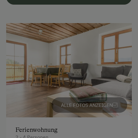
Parken
Kostenlose Parkplätze
Überdachter Parkplatz
Unterkunftsart
Für max. 4 Personen
Am Betrieb
Garten/Wiese
ALLE FOTOS ANZEIGEN
Kinder-Ausstattung
Kinder sind willkommen
Ferienwohnung
Kinderspielplatz
2 - 4 Personen