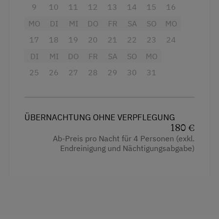
Heizung
9
10
11
12
13
14
15
16
Verpflegung
MO
4 Plattenherd
DI
MI
DO
FR
SA
SO
MO
eigene Trinkwasserquelle
17
18
19
20
21
22
23
24
Toilette
DI
MI
DO
FR
SA
SO
MO
Internet
Haustiere erlaubt
25
26
27
28
29
30
31
Küchenausstattung
Kostenloses Internet
Wlan
Freizeitaktivitäten am Betrieb und in der
Küche
Umgebung
ÜBERNACHTUNG OHNE VERPFLEGUNG
180 €
Kühlschrank
Skifahren
Ab-Preis pro Nacht für 4 Personen (exkl.
Endreinigung und Nächtigungsabgabe)
Fernseher
Wandern
Reinigungsausstattung in der Wohnung
Wintersport
Kaffeemaschine
Zusätzliche Ausstattungsmerkmale
Handtücher
Ferienwohnungsgarten