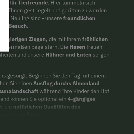
ies für Tierfreunde
. Hier tummeln sich
 von Ihnen gestriegelt und geritten zu werden.
r ein Neuling sind - unsere
freundlichen
eden Besuch.
neugierigen Ziegen,
die mit ihrem
fröhlichen
eichermaßen begeistern. Die
Hasen
freuen
inheiten und unsere
Hühner und Enten
sorgen
ens gesorgt. Beginnen Sie den Tag mit einem
hen Sie einen
Ausflug durchs Almenland
aunalandschaft
während Ihre Kinder den Hof
bend können Sie optional ein
4-gängiges
r die
natürlichen Qualitäten des
n zu verwöhnen.
en am Braunhof der Familie Spreitzhofer!"