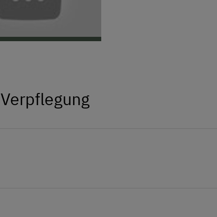
 Verpflegung
chen von Salat und Gemüse über Kräuter sowie täglich 
rups sowie Likören und Steinpilz- Kräuter- Salz. Viel
 Honigprodukten aus dem Almenland über Nudeln, Rindfle
den.
 auf unserem Hof schon immer gegeben.
ardo, Samy und Creamy sowie unsere