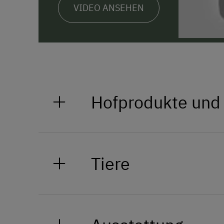
VIDEO ANSEHEN
Hofprodukte und
Unsere hauseigenen Produkte rei
hausgemachten Marmeladen und Si
Tiere
Bauern zugekauft. Von Honig und
hin zu ausgezeichneten Edelbrän
Die Leidenschaft für Pferde war
Deshalb sind Rudi, Attila, Gasp