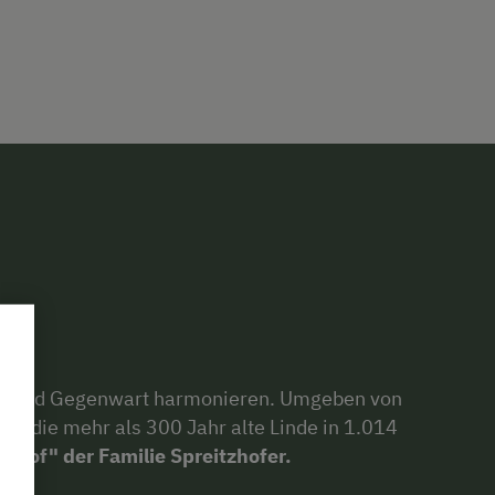
chte und Gegenwart harmonieren. Umgeben von
eht die mehr als 300 Jahr alte Linde in 1.014
nhof" der Familie Spreitzhofer.