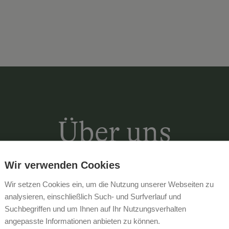
Über uns
Wir verwenden Cookies
Erfahren Sie, wie Tradition, Geschi
Wir setzen Cookies ein, um die Nutzung unserer Webseiten zu
einem
herrlichen Natur-Panorama
st
analysieren, einschließlich Such- und Surfverlauf und
Suchbegriffen und um Ihnen auf Ihr Nutzungsverhalten
m Seehöhe und wacht über dem
"Brau
angepasste Informationen anbieten zu können.