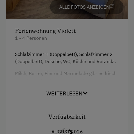
ALLE FOTOS ANZEIGEN
Ferienwohnung Violett
1 - 4 Personen
Schlafzimmer 1 (Doppelbett), Schlafzimmer 2
(Doppelbett), Dusche, WC, Küche und Veranda.
Milch, Butter, Eier und Marmelade gibt es frisch
vom Bauernhof. Einen morgendlichen
Bäckerservice bieten wir gerne an.
WEITERLESEN
Inklusive: Parkplatz mit Carport und gratis W-
Lan.
Verfügbarkeit
Ausstattung
AUGUST 2026