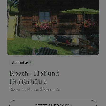
Almhütte
Roath - Hof und
Dorferhütte
Oberwölz, Murau, Steiermark
JETZT ANFRAGEN