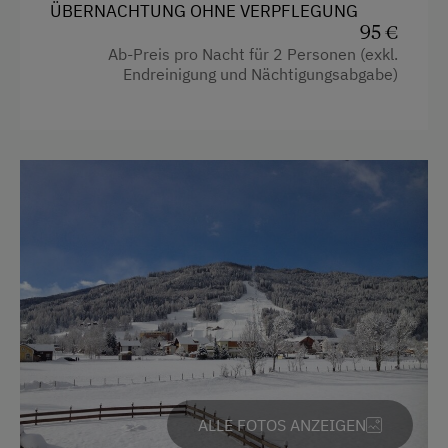
ÜBERNACHTUNG OHNE VERPFLEGUNG
Wasserkocher
Wandern
95 €
Küche
Wintersport
Ab-Preis pro Nacht für 2 Personen (exkl.
Endreinigung und Nächtigungsabgabe)
Küchenausstattung
Kühlschrank
Haupthaus
Doppelbett
Einzelbett
ALLE FOTOS ANZEIGEN