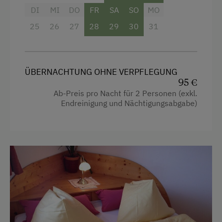
DI
MI
DO
FR
SA
SO
MO
Brötchenservice
Mikrowelle
25
26
27
28
29
30
31
E-Herd
Reinigungsausstattung in der Wohnung
Ferienwohnung mit Frühstück
Wasserkocher
Geschirr vorhanden
ÜBERNACHTUNG OHNE VERPFLEGUNG
Küche
95 €
Geschirrspüler
Küchenausstattung
Ab-Preis pro Nacht für 2 Personen (exkl.
Endreinigung und Nächtigungsabgabe)
Kaffeemaschine
Kühlschrank
Mikrowelle
Haupthaus
Terrasse
Doppelbett
Ausziehcouch
Verpflegung
Einzelbett
Frühstück vom Buffett
Übernachtung mit Frühstück