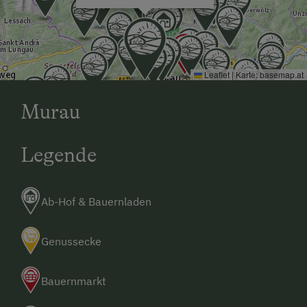
Leaflet
|
Karte:
basemap.at
Murau
Legende
Ab-Hof & Bauernladen
Genussecke
Bauernmarkt