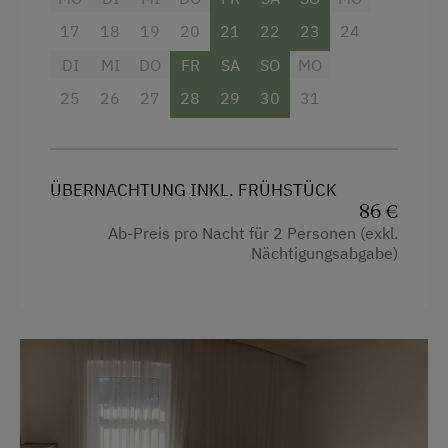
Garten
17
18
19
20
21
22
23
24
Haarföhn
DI
MI
DO
FR
SA
SO
MO
Handtücher
25
26
27
28
29
30
31
Haupthaus
Doppelbett
ÜBERNACHTUNG INKL. FRÜHSTÜCK
Ausziehcouch
86 €
Ab-Preis pro Nacht für 2 Personen (exkl.
Nächtigungsabgabe)