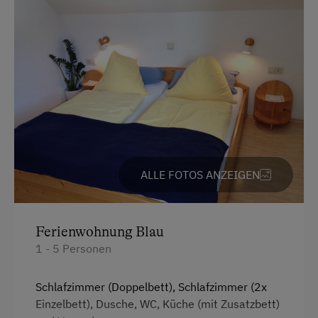
Barzahlung
Überweisung / SEPA
Vor Ort gesprochene Sprachen
Deutsch
Englisch
Parken
ALLE FOTOS ANZEIGEN
Kostenlose Parkplätze
Parkdeck
Ferienwohnung Blau
Radunterstellmöglichkeit
1 - 5 Personen
Überdachter Parkplatz
Schlafzimmer (Doppelbett), Schlafzimmer (2x
Einzelbett), Dusche, WC, Küche (mit Zusatzbett)
Am Betrieb