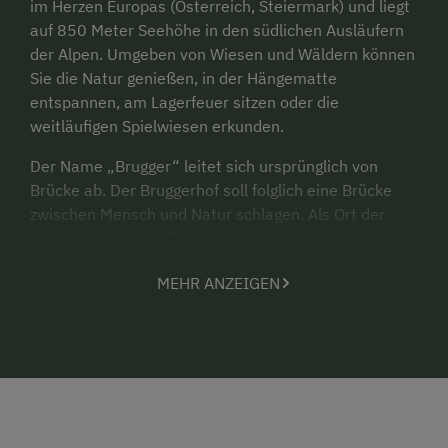
im Herzen Europas (Österreich, Steiermark) und liegt
auf 850 Meter Seehöhe in den südlichen Ausläufern
der Alpen. Umgeben von Wiesen und Wäldern können
Sie die Natur genießen, in der Hängematte
entspannen, am Lagerfeuer sitzen oder die
weitläufigen Spielwiesen erkunden.
Der Name „Brugger“ leitet sich ursprünglich von
Brücke ab. Der Bruggerhof soll folglich eine Brücke
zwischen Mensch und Natur schlagen. Als Ort der
Entschleunigung soll der Bruggerhof Mensch und
Natur (wieder) näher zusammenbringen und zu einem
MEHR ANZEIGEN
bewussten Umgang mit unserer Umwelt, unseren
Lebensmitteln und nicht zuletzt mit uns selbst
anregen.
Milch, Butter, Eier und Marmelade gibt es frisch vom
Bauernhof.
Angela und Werner, Barack und Hillary oder Bernie