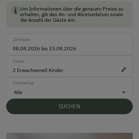
Haustiergerecht
Um Informationen über die genauen Preise zu
Mitnahme von Hunden erlaubt
erhalten, gib das An- und Abreisedatum sowie
die Anzahl der Gäste ein.
Nichtraucherzimmer
Skiraum
Zeitraum
Skischuhtrockner
Gäste
Anfahrtsmöglichkeiten
2
Erwachsene
0
Kinder
Auto
Zimmertyp
Bus
Taxi
SUCHEN
Zug
Akzeptierte Zahlungsmittel