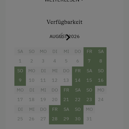
Inklusive: Parkplatz (mit Carport nach
Verfügbarkeit) und freies Wi-Fi.
Verfügbarkeit
AUGUST 2026
Ausstattung
SA
SO
MO
DI
MI
DO
FR
SA
Aussicht auf eine Berglandschaft
1
2
3
4
5
6
7
8
Dusche
SO
MO
DI
MI
DO
FR
SA
SO
Fernseher
9
10
11
12
13
14
15
16
Garten
MO
DI
MI
DO
FR
SA
SO
MO
Haarföhn
17
18
19
20
21
22
23
24
Handtücher
DI
MI
DO
FR
SA
SO
MO
Haupthaus
25
26
27
28
29
30
31
Balkon/Terrasse