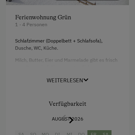
Ferienwohnung Grün
1 - 4 Personen
Schlafzimmer (Doppelbett + Schlafsofa),
Dusche, WC, Küche.
Milch, Butter, Eier und Marmelade gibt es frisch
vom Bauernhof. Einen morgendlichen
Bäckerservice bieten wir gerne an.
WEITERLESEN
Inklusive: Parkplatz mit Carport und gratis W-
Lan.
Verfügbarkeit
Ausstattung
AUGUST 2026
Dusche
SA
SO
MO
DI
MI
DO
FR
SA