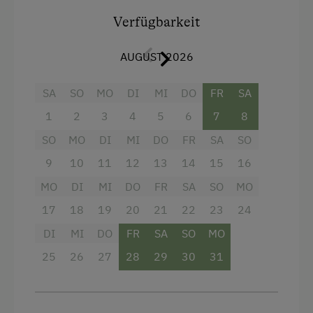
Klettern
Lan.
Verfügbarkeit
Liegewiese
AUGUST 2026
Ausstattung
Nordic Walking
Aussicht auf eine Berglandschaft
Rodelbahn in der Nähe
SA
SO
MO
DI
MI
DO
FR
SA
Balkon/Terrasse
Skifahren
1
2
3
4
5
6
7
8
Dusche
SO
MO
DI
MI
DO
FR
SA
SO
Skilehrer
9
10
11
12
13
14
15
16
Fernseher
Skilift
MO
DI
MI
DO
FR
SA
SO
MO
Garten
Skipassausstellung im Haus
17
18
19
20
21
22
23
24
Haarföhn
Squash
DI
MI
DO
FR
SA
SO
MO
Handtücher
Tennishalle
25
26
27
28
29
30
31
Mikrowelle
Tennisplatz
Reinigungsausstattung in der Wohnung
Tischtennis