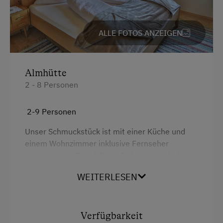
ALLE FOTOS ANZEIGEN
Almhütte
2 - 8 Personen
2-9 Personen
Unser Schmuckstück ist mit einer Küche und
einem Wohnzimmer inklusive Fernseher
ausgestattet. Ebenfalls im Erdgeschoss befindet
sich ein WC und eine Dusche. Im Obergeschoss
WEITERLESEN
stehen Ihnen 3 Schlafzimmer mit insgesamt
drei Doppelbetten, ein Stockbett und eine
Ausziehcouch zur Verfügung mit einem
traumhaften Blick zum Hausberg dem
Verfügbarkeit