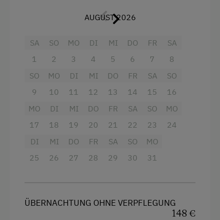
Grimming.
AUGUST 2026
Bettwäsche stellen wir für EUR 10,00-./Person
gerne zur Verfügung.
SA
SO
MO
DI
MI
DO
FR
SA
1
2
3
4
5
6
7
8
Ausstattung
SO
MO
DI
MI
DO
FR
SA
SO
Stockbett
9
10
11
12
13
14
15
16
Ausziehcouch
MO
DI
MI
DO
FR
SA
SO
MO
Doppelbett (Kingsize)
17
18
19
20
21
22
23
24
DI
MI
DO
FR
SA
SO
MO
25
26
27
28
29
30
31
ÜBERNACHTUNG OHNE VERPFLEGUNG
148 €