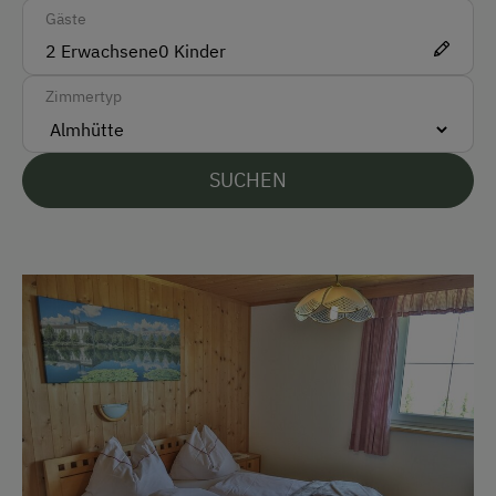
Ehemaliger Bergbauernhof
Gäste
2
Erwachsene
0
Kinder
Kinder-Ausstattung
Zimmertyp
Kinder sind willkommen
Ausstattung der Wohneinheit
SUCHEN
Geschirr vorhanden
Verpflegung
Ohne Verpflegung
eigene Trinkwasserquelle