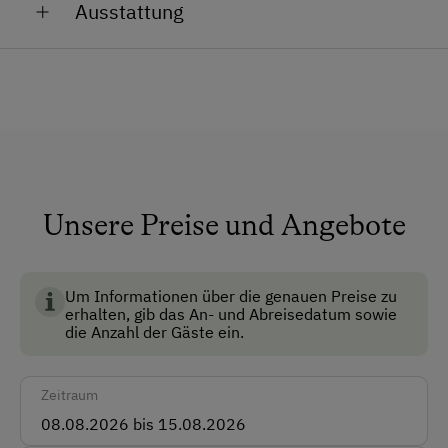
Von Mai bis September werden unsere Jungtiere
Ausstattung
Ihnen auf der Alm Gesellschaft leisten. Die Jungtiere
strahlen stets eine besondere Aura aus und machen
Anfahrtsmöglichkeiten
Ihren Urlaub zu etwas Einzigartigem.
Auto
Da unsere Tiere Glocken tragen, verleiht es dem
ganzen Anwesen ein besonders almerisches Flair.
Akzeptierte Zahlungsmittel
Barzahlung
Unsere Preise und Angebote
Vor Ort gesprochene Sprachen
Deutsch
Um Informationen über die genauen Preise zu
erhalten, gib das An- und Abreisedatum sowie
Englisch
die Anzahl der Gäste ein.
Unterkunftsart
Zeitraum
Almhüttenvermietung