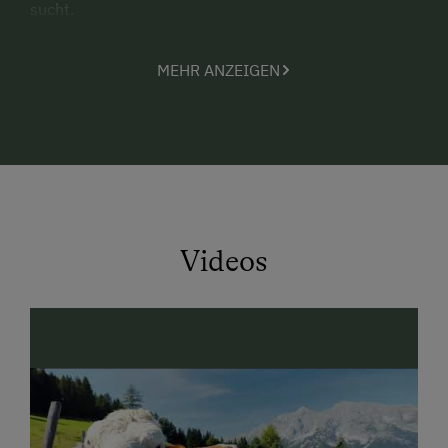
sucht.
Unser kleines Schmuckstück liegt auf 1000 Meter
MEHR ANZEIGEN
Seehöhe mit einem wunderschönen Blick auf ein
herrliches Bergpanorama. Die Almhütte ist eine
urgemütlich-romantische und komfortable
Selbstversorgerhütte für Familien oder Gruppen bis
zu 9 Personen.
Videos