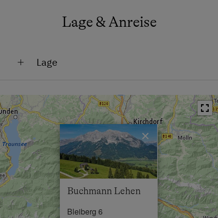
Lage & Anreise
Lage
Am Berg
Lage im Grünen
×
Buchmann Lehen
Bleiberg 6