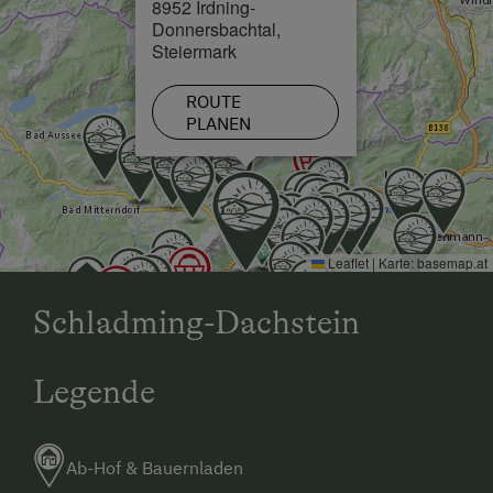
8952 Irdning-
Donnersbachtal,
Steiermark
ROUTE
PLANEN
Leaflet
|
Karte:
basemap.at
Schladming-Dachstein
Legende
Ab-Hof & Bauernladen