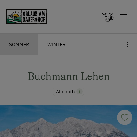
Zum Inhalt springen (Alt+0)
Zum Hauptmenü springen (Alt+1)
SOMMER
WINTER
Buchmann Lehen
Almhütte