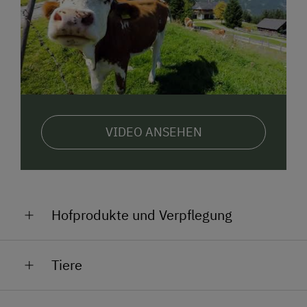
VIDEO ANSEHEN
Hofprodukte und Verpflegung
Milch und Eier bei Nachfrage, Ausschank neben der
Tiere
Vermietungshütte