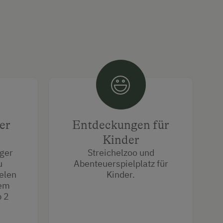
er
Entdeckungen für
Kinder
rger
Streichelzoo und
u
Abenteuerspielplatz für
elen
Kinder.
ßem
 2