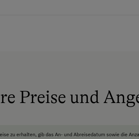
Unterkunftsart
Ferienhaus am Bergbauernhof
Hütte ist wintertauglich
Premiumhütte
Am Betrieb
Familienanschluss
re Preise und Ang
Garten/Wiese
Kinder-Ausstattung
Kinder sind willkommen
ise zu erhalten, gib das An- und Abreisedatum sowie die Anza