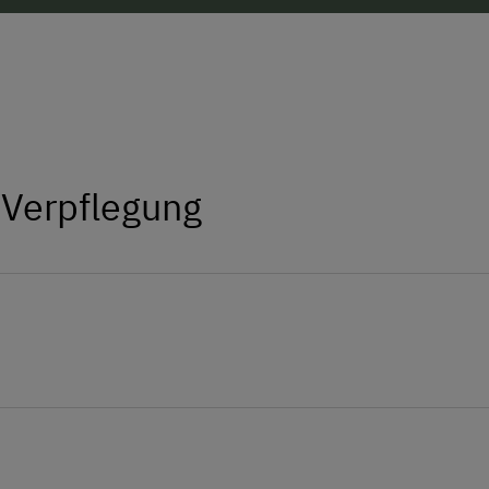
 Verpflegung
egionale Produkte aus der Landwirtschaft am Hof zu erw
ren kleinen Bio - Bauerhof zu besuchen!