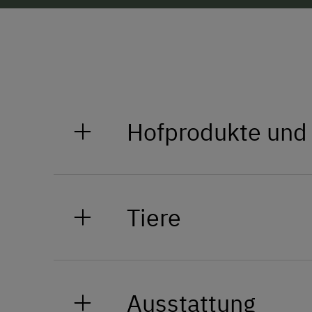
Hofprodukte und
Wir bieten unseren Gästen an, r
Tiere
Wir laden unsere Gäste ein, unse
Ausstattung