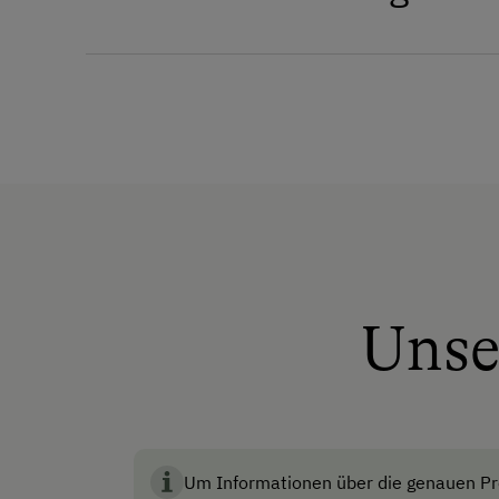
Allgemeine Ausstattung
Brunnen vor der Hütte
Dusche/Bad/WC
Fernsehraum
Fließwasser
Garten
Unse
Keine Haustiere erlaubt
Lesezimmer
Multimedia (Sat-TV)
Skiraum
Um Informationen über die genauen Pre