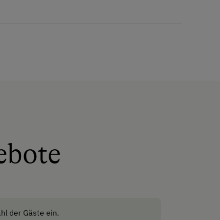
Verpflegung
eigene Trinkwasserquelle
Internet
Kostenloses Internet
Freizeitaktivitäten am Betrieb
ebote
und in der Umgebung
Almwandern
Bergtouren
Radwege
hl der Gäste ein.