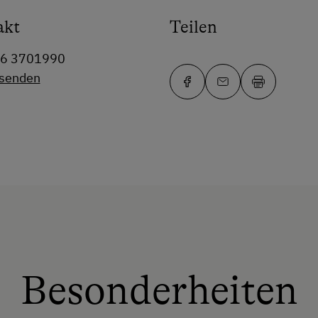
akt
Teilen
76 3701990
 senden
Besonderheiten