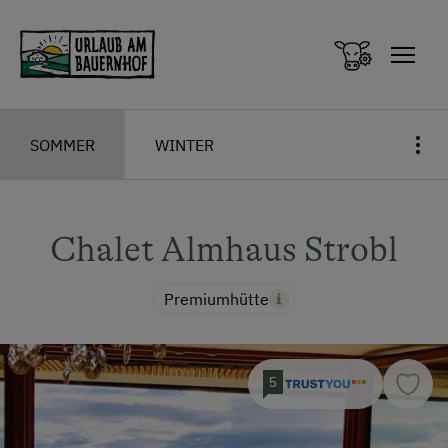
Zum Inhalt springen (Alt+0)
Zum Hauptmenü springen (Alt+1)
SOMMER
WINTER
Chalet Almhaus Strobl
Premiumhütte
5