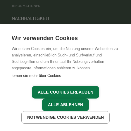
INFORMATIONEN
NACHHALTIGKEIT
KONTAKT
Wir verwenden Cookies
PRESSE
BARRIEREFREIHEIT
Wir setzen Cookies ein, um die Nutzung unserer Webseiten zu
analysieren, einschließlich Such- und Surfverlauf und
COOKIE EINSTELLUNGEN
Suchbegriffen und um Ihnen auf Ihr Nutzungsverhalten
angepasste Informationen anbieten zu können.
lernen sie mehr über Cookies
ÜBER UNS
ALLE COOKIES ERLAUBEN
UNSERE ORGANISATION
ALLE ABLEHNEN
TEAM
KARRIERE
NOTWENDIGE COOKIES VERWENDEN
JETZT ANFRAGEN
JETZT BUCHEN