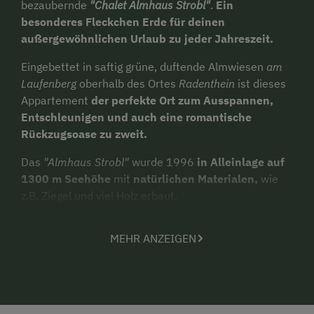
bezaubernde
"Chalet Almhaus Strobl"
.
Ein
besonderes Fleckchen Erde für deinen
außergewöhnlichen Urlaub zu jeder Jahreszeit.
Eingebettet in saftig grüne, duftende Almwiesen
am
Laufenberg
oberhalb des Ortes
Radenthein
ist dieses
Appartement
der perfekte Ort zum Ausspannen,
Entschleunigen und auch eine romantische
Rückzugsoase zu zweit.
Das
"Almhaus Strobl"
wurde 1996
in Alleinlage auf
1300 m Seehöhe
mit
natürlichen Materialen,
wie
z.B. Ziegel und viel Holz erbaut.
Das
heimelige 40m2 Chalet im Untergeschoss
MEHR ANZEIGEN
des
"Almhaus Strobl"
wurde mit viel Liebe, Auge fürs
Detail und einer gelungenen Mischung aus
uriger
Gemütlichkeit und dem gewissen Hauch an
Luxus
2023 bis 2024 renoviert und neu gestaltet.