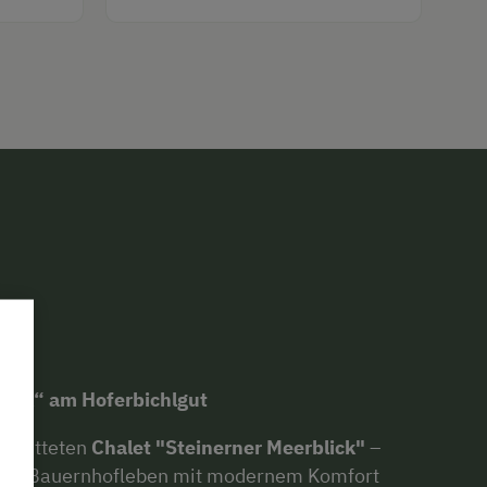
lick“ am Hoferbichlgut
gebetteten
Chalet "Steinerner Meerblick"
–
liche Bauernhofleben mit modernem Komfort