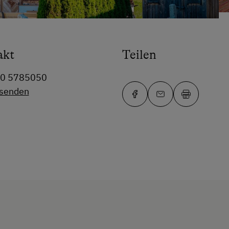
akt
Teilen
60 5785050
 senden