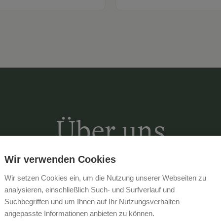
Über uns
Wir verwenden Cookies
Wir setzen Cookies ein, um die Nutzung unserer Webseiten zu
Exklusives Chalet „Steinerner Meerb
analysieren, einschließlich Such- und Surfverlauf und
Suchbegriffen und um Ihnen auf Ihr Nutzungsverhalten
Willkommen in unserem liebevoll ein
angepasste Informationen anbieten zu können.
exklusiv für Gäste, die das ursprüng