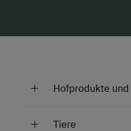
Hofprodukte und
Bioprodukte vom Hoferbichlgut
Tiere
Wir bieten saisonal bedingt und 