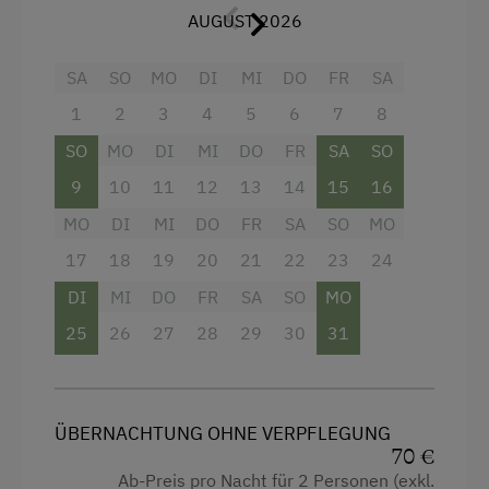
Sitzgruppe
AUGUST 2026
Gästeküche
Bettwäsche
Kaffeemaschine
SA
SO
MO
DI
MI
DO
FR
SA
Dusche & WC
1
2
3
4
5
6
7
8
Mikrowelle
W-LAN
SO
MO
DI
MI
DO
FR
SA
SO
Trockenraum
Zusätzlich zum Appartement kann ein
9
10
11
12
13
14
15
16
Zentralheizung
Doppelzimmer mit Bad dazugebucht werden.
MO
DI
MI
DO
FR
SA
SO
MO
Verpflegung
17
18
19
20
21
22
23
24
Ausstattung
DI
MI
DO
FR
SA
SO
MO
Ohne Verpflegung
Doppelbett (Kingsize)
25
26
27
28
29
30
31
eigene Trinkwasserquelle
Einzelbett
Service
ÜBERNACHTUNG OHNE VERPFLEGUNG
Eingeschränktes Housekeeping
70 €
Ab-Preis pro Nacht für 2 Personen (exkl.