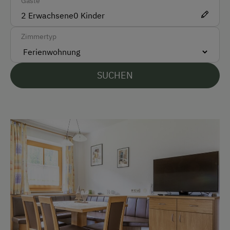
Gäste
Taxi
2
Erwachsene
0
Kinder
Zimmertyp
Akzeptierte Zahlungsmittel
Barzahlung
SUCHEN
Überweisung / SEPA
Vor Ort gesprochene Sprachen
Deutsch
Parken
Kostenlose Parkplätze
Radunterstellmöglichkeit
Am Betrieb