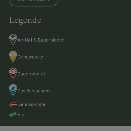
Legende
Ab-Hof & Bauernladen
Genussecke
Bauernmarkt
Buschenschank
Genusskrone
Bio