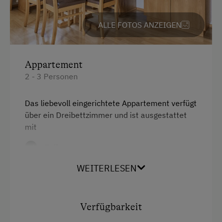
Garten/Wiese
ALLE FOTOS ANZEIGEN
Mithilfe am Hof
Traktorfahrten
Appartement
2 - 3 Personen
Kinder-Ausstattung
Kinder sind willkommen
Das liebevoll eingerichtete Appartement verfügt
über ein Dreibettzimmer und ist ausgestattet
Kinderspielplatz
mit
Ausstattung der Wohneinheit
Balkon
Bettwäsche vorhanden
Küche: Elektroherd, Wasserkocher,
WEITERLESEN
Kaffee-Maschine, Geschirr, Tisch- und
Brötchenservice
Küchenwäsche
E-Herd
Verfügbarkeit
Kabel-TV
Geschirr vorhanden