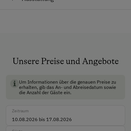
Wir freuen uns auf euch! Bis bald am Daxnerhof,
Allgemeine Ausstattung
Eure Familie Ebner.
Brunnen vor der Hütte
Dusche/Bad/WC
Fließwasser
Garten
Unsere Preise und Angebote
Keine Haustiere erlaubt
Skiraum
Um Informationen über die genauen Preise zu
erhalten, gib das An- und Abreisedatum sowie
Skischuhtrockner
die Anzahl der Gäste ein.
Anfahrtsmöglichkeiten
Zeitraum
Auto
Bus