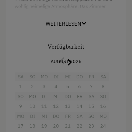
wohlig heimelige Atmosphäre. Das Zimmer
verfügt über eine separate Dusche mit WC.
Ebenfalls ist eine vollausgestattete Küchenzeile
WEITERLESEN
in diesem Zimmer vorhanden.
Ausstattung
Verfügbarkeit
Heizung
AUGUST 2026
Fernseher
SA
SO
MO
DI
MI
DO
FR
SA
Wasserkocher
1
2
3
4
5
6
7
8
Toilette
SO
MO
DI
MI
DO
FR
SA
SO
Handtücher
9
10
11
12
13
14
15
16
Eierkocher
MO
DI
MI
DO
FR
SA
SO
MO
Aussicht auf eine Berglandschaft
17
18
19
20
21
22
23
24