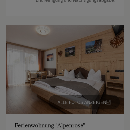
Endreinigung und Nächtigungsabgabe)
Küche
Jogging-Routen
Küchenausstattung
Kegelbahn
Kühlschrank
Klettern
Premium-Fernsehkanäle
Kutschenfahrten
Haupthaus
Leihrodeln
Doppelbett (Kingsize)
Live Unterhaltung
Schrankbett
Natur- u. Landschaftsführer
Nordic Walking
Ponyreiten
ALLE FOTOS ANZEIGEN
Radwege
Reiten
Ferienwohnung "Alpenrose"
Reithalle