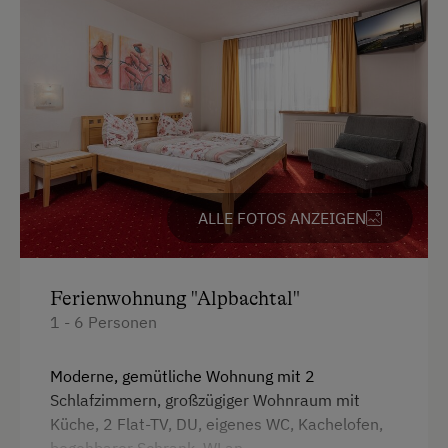
Küchenausstattung
Kühlschrank
Verbundene Zimmer
Wlan
Haupthaus
Doppelbett (Kingsize)
ALLE FOTOS ANZEIGEN
Stockbett
Ferienwohnung "Alpbachtal"
1 - 6 Personen
Moderne, gemütliche Wohnung mit 2
Schlafzimmern, großzügiger Wohnraum mit
Küche, 2 Flat-TV, DU, eigenes WC, Kachelofen,