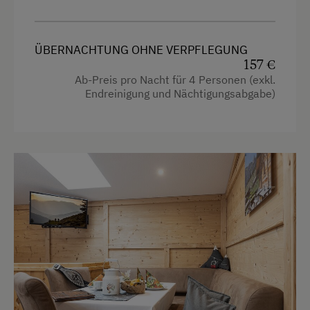
Handtücher
Bettwäsche vorhanden
Kinderbett
Brötchenservice
ÜBERNACHTUNG OHNE VERPFLEGUNG
Reinigungsausstattung in der Wohnung
157 €
Geschirr vorhanden
Ab-Preis pro Nacht für 4 Personen (exkl.
Toilette
Endreinigung und Nächtigungsabgabe)
Gästeküche
Wasserkocher
Kaffeemaschine
Familienzimmer
Mikrowelle
Hochgeschwindigkeits-Internetanschluss
Geschirrspüler
Küche
Terrasse
Küchenausstattung
Trockenraum
Kühlschrank
Service
Premium-Fernsehkanäle
Wlan
Transfer Bahnhof