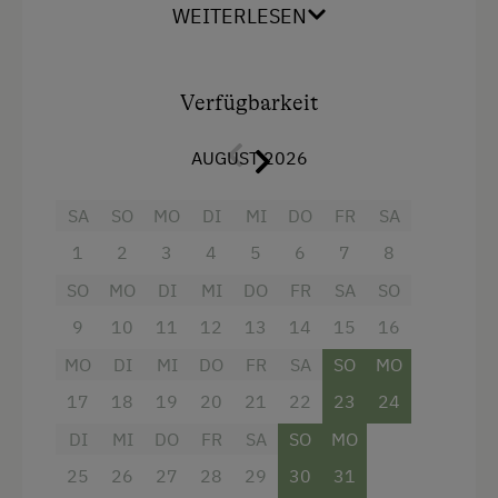
separate Dusche mit WC. Jedes Zimmer mit
WEITERLESEN
einem eigenen LCD-TV. Schnelles W-Lan.
Schnapsbrennerei
Schnapsverkostung
Ausstattung
Verfügbarkeit
Spielgefährten
4 Plattenherd
AUGUST 2026
Stallbekleidung
Aussicht auf eine Berglandschaft
Traktorfahrten
SA
SO
MO
DI
MI
DO
FR
SA
Backofen
1
2
3
4
5
6
7
8
Kinder-Ausstattung
Balkon/Terrasse
SO
MO
DI
MI
DO
FR
SA
SO
Baby- und Kleinkinderausstattung
Dusche
9
10
11
12
13
14
15
16
Kinder sind willkommen
Eierkocher
MO
DI
MI
DO
FR
SA
SO
MO
Kinderspielplatz
Fernseher
17
18
19
20
21
22
23
24
Spielzeug
Getränkeerwerb im Haus
DI
MI
DO
FR
SA
SO
MO
Haarföhn
25
26
27
28
29
30
31
Ausstattung der Wohneinheit