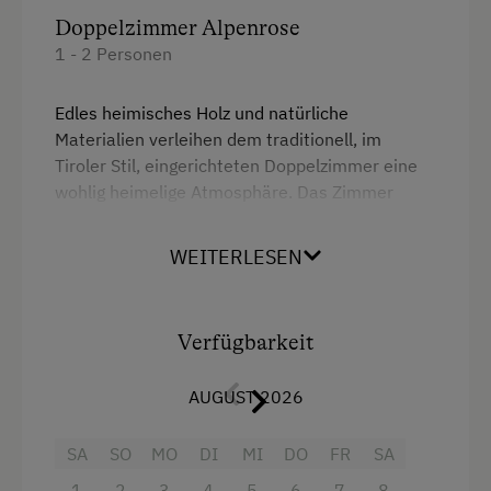
Doppelzimmer Alpenrose
1 - 2 Personen
Edles heimisches Holz und natürliche
Materialien verleihen dem traditionell, im
Tiroler Stil, eingerichteten Doppelzimmer eine
wohlig heimelige Atmosphäre. Das Zimmer
verfügt über eine separate Dusche mit WC und
einem Balkon.
WEITERLESEN
Ausstattung
Verfügbarkeit
Heizung
AUGUST 2026
Balkon/Terrasse
Dusche
SA
SO
MO
DI
MI
DO
FR
SA
Haarföhn
1
2
3
4
5
6
7
8