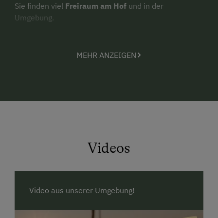
Sie finden viel
Freiraum am Hof
und in der
Umgebung.
Tiere am Hof:
Pferde, Kühe, Kälber, Kaninchen,
Zwergziegen und eine Katze.
MEHR ANZEIGEN
Angebote am Hof:
Gratis reiten, beheiztes Freibad
im Sportzentrum (5 Gehminuten), Badeseen in der
Umgebung, hauseigene Schnapsbrennerei,
Ausgangspunkt für Wanderungen, Ausflüge und
Wintersport. Mountainbikestrecke vom Hof direkt auf
die eigene Alm
.
Alle Gäste erhalten natürlich von uns die
kostenlose
Videos
Alpbachtal Card
mit tollen Inklusivleistungen, wie
z.B. den Fahrten mit den Sommerbergbahnen in
Alpbach, Reith i.A. und Kramsach, Eintritt Badeseen,
Regiobus uvm.!
Video aus unserer Umgebung!
Wir freuen uns auf Sie - Familie Dengg!