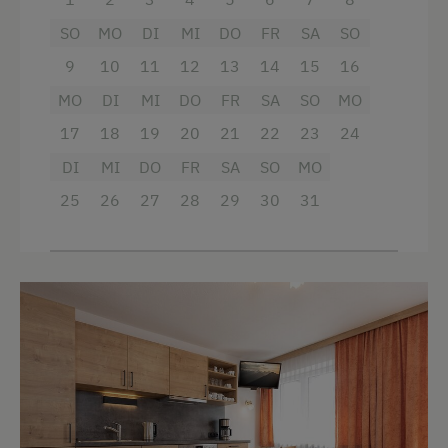
Aussicht auf eine Berglandschaft
SO
MO
DI
MI
DO
FR
SA
SO
Handtücher
9
10
11
12
13
14
15
16
MO
Wlan
DI
MI
DO
FR
SA
SO
MO
17
18
19
20
21
22
23
24
Doppelbett
DI
MI
DO
FR
SA
SO
MO
25
26
27
28
29
30
31