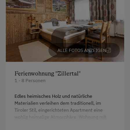
Kostenlose Parkplätze
Am Betrieb
Ab-Hof-Verkauf
Almabtrieb
ALLE FOTOS ANZEIGEN
Bauernstube
Familienanschluss
Ferienwohnung "Zillertal"
Garten/Wiese
1 - 8 Personen
Hausgarten
Edles heimisches Holz und natürliche
Hofeigene Produkte
Materialien verleihen dem traditionell, im
Mithilfe am Hof
Tiroler Stil, eingerichteten Apartment eine
wohlig heimelige Atmosphäre. Wohnung mit
Obstgarten
Balkon, jedes Zimmer verfügt über eine
Pauschalangebote