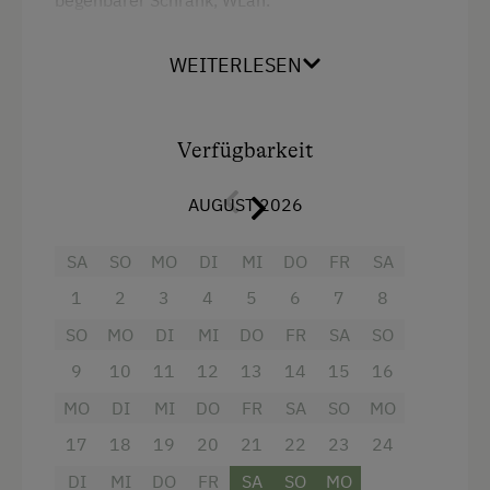
begehbarer Schrank, WLan.
Auf Wunsch kann die Wohnung auch mit
WEITERLESEN
Frühstück gebucht werden.
Ausstattung
Verfügbarkeit
4 Plattenherd
AUGUST 2026
Aussicht auf eine Berglandschaft
SA
SO
MO
DI
MI
DO
FR
SA
Backofen
1
2
3
4
5
6
7
8
Balkon/Terrasse
SO
MO
DI
MI
DO
FR
SA
SO
Dusche
9
10
11
12
13
14
15
16
Eierkocher
MO
DI
MI
DO
FR
SA
SO
MO
Fernseher
17
18
19
20
21
22
23
24
Getränkeerwerb im Haus
DI
MI
DO
FR
SA
SO
MO