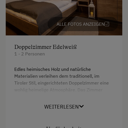
Doppelbett (Kingsize)
ALLE FOTOS ANZEIGEN
Doppelzimmer Edelweiß
1 - 2 Personen
Edles heimisches Holz und natürliche
Materialien verleihen dem traditionell, im
Tiroler Stil, eingerichteten Doppelzimmer eine
wohlig heimelige Atmosphäre. Das Zimmer
verfügt über eine separate Dusche mit WC und
einem Balkon.
WEITERLESEN
Ausstattung