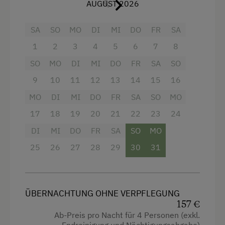
AUGUST 2026
Aussicht auf eine Berglandschaft
Eisstockschießen
Balkon/Terrasse
SA
SO
MO
DI
MI
DO
FR
SA
Erlebniswanderung
1
2
3
4
5
6
7
8
Dusche
Fahrradverleih
SO
MO
DI
MI
DO
FR
SA
SO
Eierkocher
Freibad
9
10
11
12
13
14
15
16
Fernseher
Geführte Ausritte
MO
DI
MI
DO
FR
SA
SO
MO
Getränkeerwerb im Haus
Geführte Bergtouren
17
18
19
20
21
22
23
24
Handtücher
Geführte Wanderungen
DI
MI
DO
FR
SA
SO
MO
Kinderbett
Gästeabend
25
26
27
28
29
30
31
Mikrowelle
Hausmusik
Reinigungsausstattung in der Wohnung
Heimatabend
ÜBERNACHTUNG OHNE VERPFLEGUNG
Wasserkocher
Heimatmuseum
157 €
Hochgeschwindigkeits-Internetanschluss
Ab-Preis pro Nacht für 4 Personen (exkl.
Hüttenabend