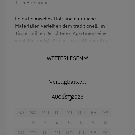
1 - 5 Personen
Reitunterricht
Reitwege
Edles heimisches Holz und natürliche
Materialien verleihen dem traditionell, im
Rodelbahn in der Nähe
Tiroler Stil, eingerichteten Apartment eine
wohlig heimelige Atmosphäre. Wohnung mit
Schneeschuhwanderung
Balkon, jedes Zimmer verfügt über eine
Skibusnähe
separate Dusche mit WC. Jedes Zimmer mit
WEITERLESEN
einem eigenen LCD-TV. Schnelles W-Lan.
Skifahren
Skilehrer
Ausstattung
Verfügbarkeit
Skilift
4 Plattenherd
Squash
AUGUST 2026
Aussicht auf eine Berglandschaft
Squashhalle
SA
SO
MO
DI
MI
DO
FR
SA
Backofen
Tennishalle
1
2
3
4
5
6
7
8
Balkon/Terrasse
Tennisplatz
SO
MO
DI
MI
DO
FR
SA
SO