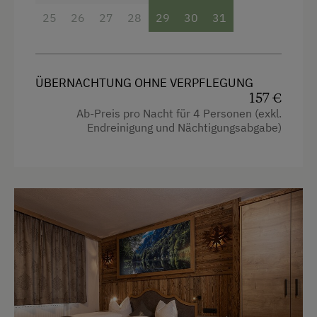
Haarföhn
25
26
27
28
29
30
31
Handtücher
Kinderbett
ÜBERNACHTUNG OHNE VERPFLEGUNG
Reinigungsausstattung in der Wohnung
157 €
Ab-Preis pro Nacht für 4 Personen (exkl.
Wasserkocher
Endreinigung und Nächtigungsabgabe)
Familienzimmer
Hochgeschwindigkeits-Internetanschluss
Küche
Küchenausstattung
Kühlschrank
Premium-Fernsehkanäle
Haupthaus