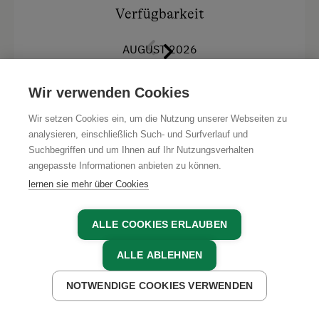
Ausstattung
Verfügbarkeit
Fernseher
AUGUST 2026
Balkon/Terrasse
SA
SO
MO
DI
MI
DO
FR
SA
Wir verwenden Cookies
Heizung
1
2
3
4
5
6
7
8
Haarföhn
Wir setzen Cookies ein, um die Nutzung unserer Webseiten zu
SO
MO
DI
MI
DO
FR
SA
SO
analysieren, einschließlich Such- und Surfverlauf und
Dusche
Suchbegriffen und um Ihnen auf Ihr Nutzungsverhalten
9
10
11
12
13
14
15
16
angepasste Informationen anbieten zu können.
Handtücher
MO
DI
MI
DO
FR
SA
SO
MO
lernen sie mehr über Cookies
Aussicht auf eine Berglandschaft
17
18
19
20
21
22
23
24
Toilette
ALLE COOKIES ERLAUBEN
DI
MI
DO
FR
SA
SO
MO
Wlan
25
26
27
28
29
30
31
ALLE ABLEHNEN
Einzelbett
NOTWENDIGE COOKIES VERWENDEN
JETZT ANFRAGEN
JETZT BUCHEN