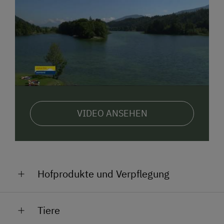
VIDEO ANSEHEN
Hofprodukte und Verpflegung
Aus unserer
Heumilch
entstehen köstliche
Tiere
Käsesorten, die gerne verkostet werden können.