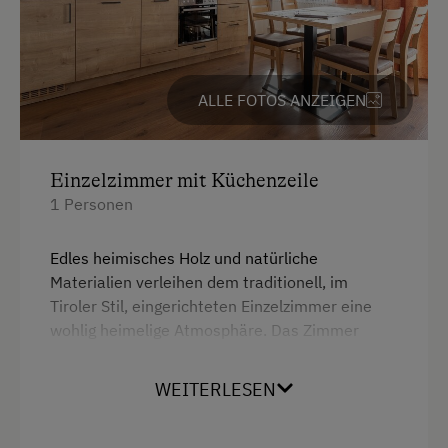
ALLE FOTOS ANZEIGEN
Einzelzimmer mit Küchenzeile
1 Personen
Edles heimisches Holz und natürliche
Materialien verleihen dem traditionell, im
Tiroler Stil, eingerichteten Einzelzimmer eine
wohlig heimelige Atmosphäre. Das Zimmer
verfügt über eine separate Dusche mit WC,
einem Balkon und einer voll ausgestatteten
WEITERLESEN
Küchenzeile