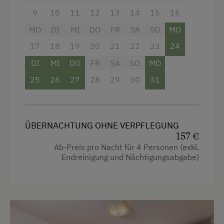
Dusche
Tischtennis
9
10
11
12
13
14
15
16
Garten
Wandern
MO
DI
MI
DO
FR
SA
SO
MO
Haarföhn
17
18
19
20
21
22
23
24
Wassersport
Handtücher
DI
MI
DO
FR
SA
SO
MO
Winterritte
Kinderbett
25
26
27
28
29
30
31
Wintersport
Reinigungsausstattung im Hotel
Wellnessangebote
Toilette
ÜBERNACHTUNG OHNE VERPFLEGUNG
Kneippanlage
Wasserkocher
157 €
Ab-Preis pro Nacht für 4 Personen (exkl.
Familienzimmer
Endreinigung und Nächtigungsabgabe)
Hochgeschwindigkeits-Internetanschluss
Kochnische
Küche