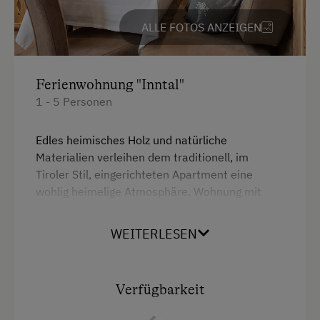
Haupthaus
Internet
ALLE FOTOS ANZEIGEN
Stockbett
Kostenloses Internet
Doppelbett (Kingsize)
WiFi
Ferienwohnung "Inntal"
1 - 5 Personen
Freizeitaktivitäten am Betrieb und in der
Umgebung
Edles heimisches Holz und natürliche
Materialien verleihen dem traditionell, im
Almausflüge
Tiroler Stil, eingerichteten Apartment eine
Almwandern
wohlig heimelige Atmosphäre. Wohnung mit
großem Balkon, 2 Schlafzimmer, Großzügige
Badesee
Wohnküche mit Kachelofen. Separates WC.
WEITERLESEN
Bergtouren
Großes Badezimmer mit Dusche. LCD-TV.
Schnelles W-Lan.
Bergwanderführer
Verfügbarkeit
Bogenschießen
Ausstattung
Eislaufen