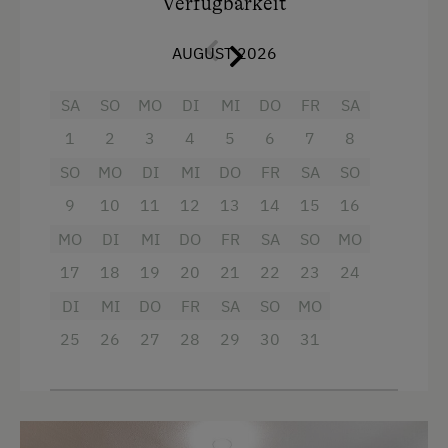
Verfügbarkeit
Balkon/Terrasse
AUGUST 2026
Fernseher
Heizung
SA
SO
MO
DI
MI
DO
FR
SA
Dusche
1
2
3
4
5
6
7
8
Haarföhn
SO
MO
DI
MI
DO
FR
SA
SO
Toilette
9
10
11
12
13
14
15
16
MO
Handtücher
DI
MI
DO
FR
SA
SO
MO
17
18
19
20
21
22
23
24
Aussicht auf eine Berglandschaft
DI
MI
DO
FR
SA
SO
MO
Wlan
25
26
27
28
29
30
31
Doppelbett