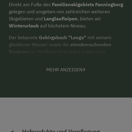
Direkt am Fuße des
Familienskigebiets Fanningberg
gelegen und umgeben von zahlreichen weiteren
Skigebieten und
Langlaufloipen
, bieten wir
Winterurlaub
auf höchstem Niveau.
Der bekannte
Gebirgsbach "Longa"
mit seinem
glasklaren Wasser sowie die
atemberaubenden
Bergseen
im Weißpriachtal laden zudem zum
Wandern
,
Bergsteigen
oder
Radfahren
im Sommer
ein.
MEHR ANZEIGEN
Unsere beiden Ferienwohnungen "Lantschfeld" und
"Longa" sind mit allem ausgestattet, was Sie für
Ihren perfekten Urlaub brauchen. Die
Ferienwohnungen verbinden
ländliche Idylle
mit
moderner Ausstattung
und
höchstem Komfort
.
Kleiner Streichelzoo mit Ziegen, glücklichen
Hühern und Hasen.
Hofprodukte und Verpflegung