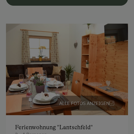
Kostenlose Parkplätze
Motorradunterstellraum
Radunterstellmöglichkeit
Unterkunftsart
Übernachtung auf der Alm möglich
Am Betrieb
Ab-Hof-Verkauf
Garten/Wiese
Hausgarten
ALLE FOTOS ANZEIGEN
Hofeigene Produkte
Mithilfe am Hof
Ferienwohnung "Lantschfeld"