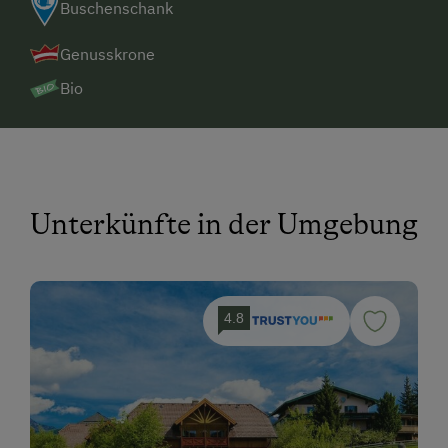
Buschenschank
Genusskrone
Bio
Unterkünfte in der Umgebung
4.8