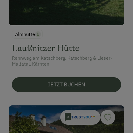
Almhütte
Laußnitzer Hütte
Rennweg am Katschberg, Katschberg & Lieser-
Maltatal, Kärnten
JETZT BUCHEN
5