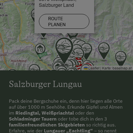
Salzburger Land
ROUTE
PLANEN
Leaflet
|
Karte:
basemap.at
Salzburger Lungau
Pack deine Bergschuhe ein, denn hier liegen alle Orte
auf über 1000 m Seehöhe. Erkunde Gipfel und Almen
im
Riedingtal, Weißpriachtal
oder den
Schladminger Tauern
oder tobe dich in den 3
familienfreundlichen Skigebieten
so richtig aus.
Erfahre, wie der
Lungauer „Eachtling“
– so nennt