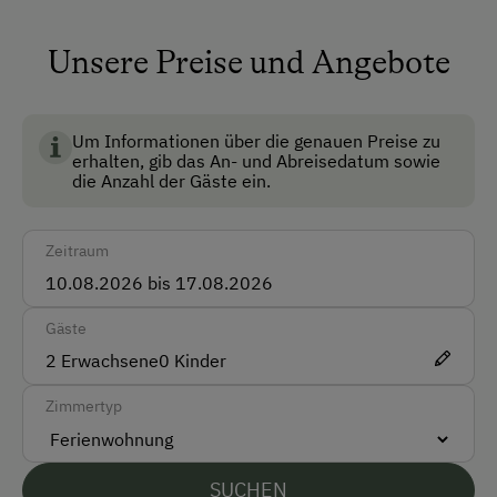
Hund
Hühner
Unsere Preise und Angebote
Anfahrtsmöglichkeiten
BIO AUSTRIA steht für kontrolliert biologische
Pferd
Auto
Landwirtschaft in Österreich und garantiert höchste
Katze
Standards für Umwelt, Tierwohl und
Um Informationen über die genauen Preise zu
Bus
erhalten, gib das An- und Abreisedatum sowie
Lebensmittelqualität.
Kühe
die Anzahl der Gäste ein.
Taxi
Biene
Akzeptierte Zahlungsmittel
Zeitraum
Barzahlung
Gäste
Vor Ort gesprochene Sprachen
2
Erwachsene
0
Kinder
Deutsch
Zimmertyp
Parken
SUCHEN