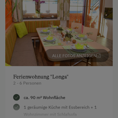
Badesee
Doppelbett (Kingsize)
Bergtouren
E-Bike-Verleih
Eislaufen
Eisstockschießen
Erlebniswanderweg
ALLE FOTOS ANZEIGEN
Fahrradverleih
Freibad
Ferienwohnung "Longa"
Heimatmuseum
2 - 6 Personen
Jogging-Routen
ca. 90 m² Wohnfläche
Kegelbahn
1 geräumige Küche mit Essbereich + 1
Klettern
Wohnzimmer mit Schlafsofa