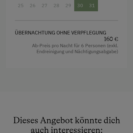
Sommerrodelbahn
25
26
27
28
29
30
31
Eierkocher
Tennisplatz
Fernseher
Wandern
Haarföhn
ÜBERNACHTUNG OHNE VERPFLEGUNG
Wassersport
160 €
Handtücher
Wintersport
Ab-Preis pro Nacht für 6 Personen (exkl.
Endreinigung und Nächtigungsabgabe)
Toilette
Zusätzliche Ausstattungsmerkmale
Wasserkocher
Aktivurlaub
Küche
Wandern
Küchenausstattung
Radfahren
Kühlschrank
Mountainbike
Wlan
E-Bike-Verleih
Dieses Angebot könnte dich
Neubau
Badeurlaub
auch interessieren:
Doppelbett (Kingsize)