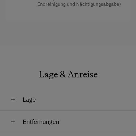
Aktivurlaub
Endreinigung und Nächtigungsabgabe)
Haustiere erlaubt
Wandern
Einzelbett
Radfahren
Mountainbike
Angeln
Urlaub mit Hund
Hund erlaubt
Lage & Anreise
Lage
Absolute Alleinlage
Entfernungen
Am Fluss