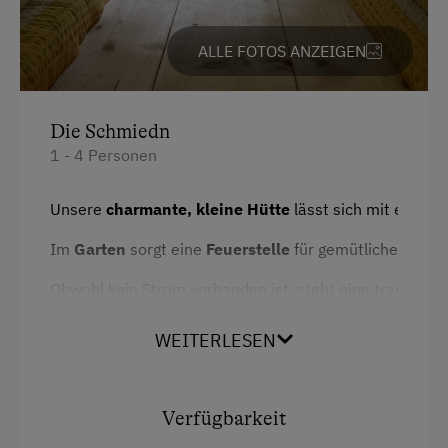
Kinder-Ausstattung
ALLE FOTOS ANZEIGEN
Kinder sind willkommen
Ausstattung der Wohneinheit
Die Schmiedn
1 - 4 Personen
Bettwäsche vorhanden
Geschirr vorhanden
Unsere
charmante, kleine Hütte
lässt sich mit einem
Holzofen
Im
Garten
sorgt eine
Feuerstelle
für gemütliche Abende
Kaffeemaschine
Obwohl kein Strom vorhanden ist, steht eine tragbare 
Lampe zur Verfügung.
Verpflegung
WEITERLESEN
In unserem
Ohne Verpflegung
Carport, etwa 70 Meter oberhalb der Hütte,
befinden sich ein
Verfügbarkeit
Kühlschrank
und eine
Steckdose
zum
Service