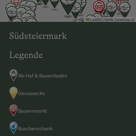
Leaflet
|
Karte:
basemap.at
Südsteiermark
Legende
Ab-Hof & Bauernladen
Genussecke
Bauernmarkt
Buschenschank