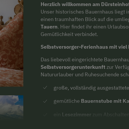
Herzlich willkommen am Dürsteinhof
Unser historisches Bauernhaus liegt i
einen traumhaften Blick auf die umli
Tauern
. Hier findet ihr einen Urlaubs
Gemütlichkeit verbindet.
Selbstversorger-Ferienhaus mit viel
Das liebevoll eingerichtete Bauernha
Selbstversorgerunterkunft
zur Verfüg
Natururlauber und Ruhesuchende sch
große, vollständig ausgestattet
gemütliche
Bauernstube mit Ka
ein
Lesezimmer
zum Abschalte
3 Doppelzimmer
,
2 Einzelzimm