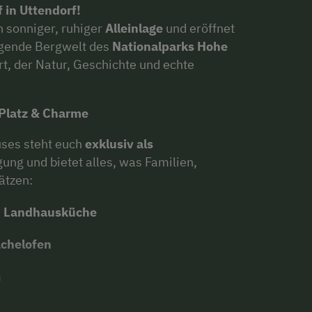
 in Uttendorf!
n sonniger, ruhiger
Alleinlage
und eröffnet
egende Bergwelt des
Nationalparks Hohe
ort, der Natur, Geschichte und echte
 Platz & Charme
uses steht euch
exklusiv als
ung und bietet alles, was Familien,
ätzen:
e
Landhausküche
chelofen
n
er
&
1 Kinderzimmer