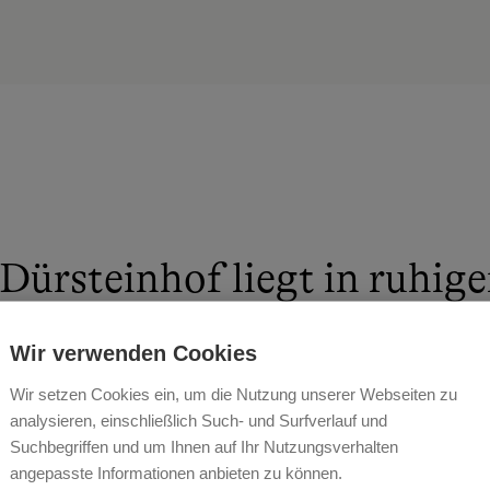
Dürsteinhof liegt in ruhige
lischen Umgebung, ideal fü
Wir verwenden Cookies
esuchende und naturverbu
Wir setzen Cookies ein, um die Nutzung unserer Webseiten zu
tler, denen die umliegende
analysieren, einschließlich Such- und Surfverlauf und
Suchbegriffen und um Ihnen auf Ihr Nutzungsverhalten
hlige Aktivitäten bietet.
angepasste Informationen anbieten zu können.