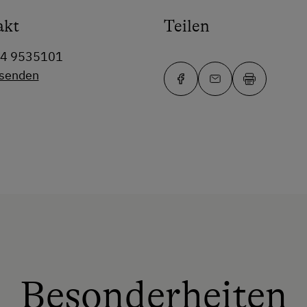
akt
Teilen
64 9535101
 senden
Besonderheiten