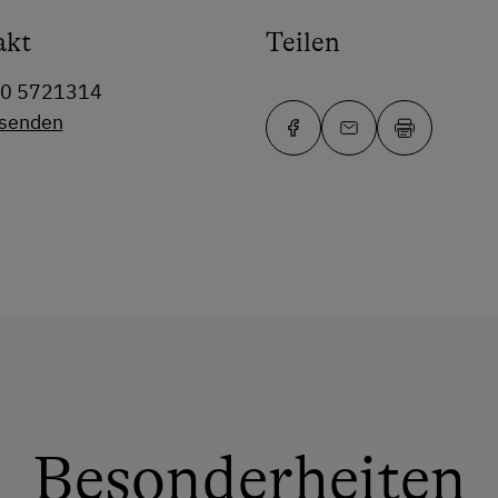
akt
Teilen
60 5721314
 senden
Besonderheiten