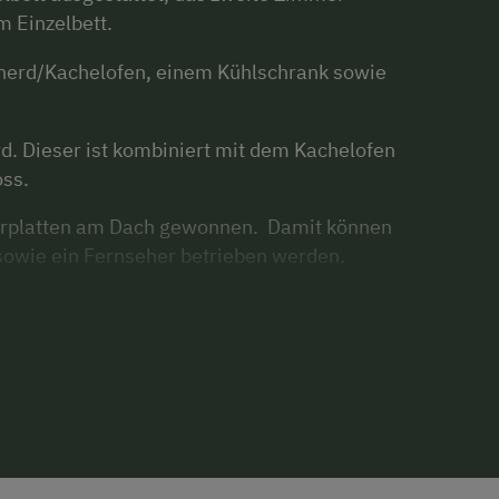
m Einzelbett.
herd/Kachelofen, einem Kühlschrank sowie
rd. Dieser ist kombiniert mit dem Kachelofen
ss.
olarplatten am Dach gewonnen. Damit können
 sowie ein Fernseher betrieben werden.
schöne Sitzgarnitur sowie Grillmöglichkeiten
t dazu ein, die wunderschöne Aussicht zu
ln zu lassen.
kt für Wanderungen. Im Winter besteht die
chi zu fahren.
 St. Leonhard entfernt (3 km Schotterstraße).