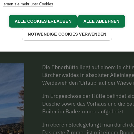
lernen sie mehr über Cookies
ALLE COOKIES ERLAUBEN
ALLE ABLEHNEN
Über uns
NOTWENDIGE COOKIES VERWENDEN
Die Ebnerhütte liegt auf einem leich
Lärchenwaldes in absoluter Alleinla
Weidevieh den 'Urlaub' auf der Wiese 
Im Erdgeschoss der Hütte befindet s
Dusche sowie das Vorhaus und die Sa
Boiler im Badezimmer aufgeheizt.
Im oberen Stock gelangt man durch d
Das erste Zimmer ist mit einem Doppe