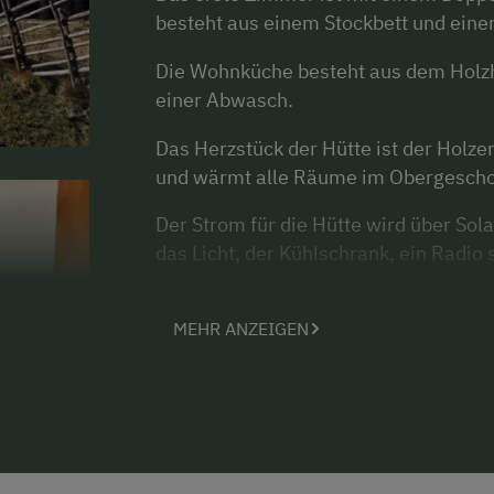
besteht aus einem Stockbett und eine
Die Wohnküche besteht aus dem Holz
einer Abwasch.
Das Herzstück der Hütte ist der Holze
und wärmt alle Räume im Obergescho
Der Strom für die Hütte wird über S
das Licht, der Kühlschrank, ein Radio
Die Hütte ist eingezäunt und hat eine 
MEHR ANZEIGEN
im Freien. Die Hollywoodschaukel läd
genießen und einfach die Seele baume
Die Hütte ist ein idealer Ausgangspun
Möglichkeit, in ca. 20 km Entfernung S
Die Hütte befindet sich 16 km von Bad