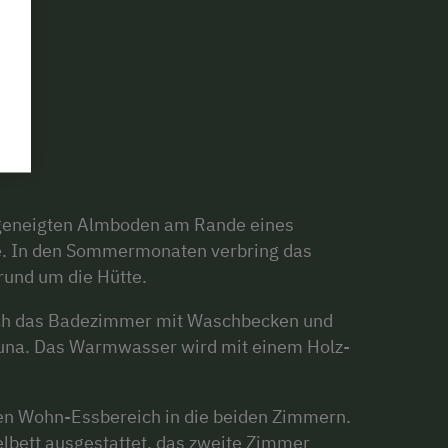
t geneigten Almboden am Rande eines
ge. In den Sommermonaten verbring das
rund um die Hütte.
ich das Badezimmer mit Waschbecken und
una. Das Warmwasser wird mit einem Holz-
en Wohn-Essbereich in die beiden Zimmern.
lbett ausgestattet, das zweite Zimmer