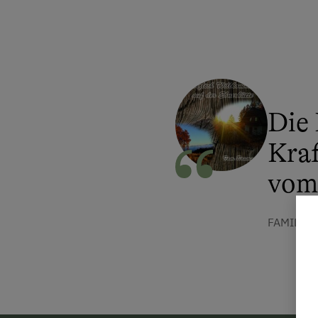
Die 
Kra
vom 
FAMILIE