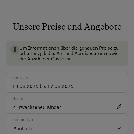
Brunnen vor der Hütte
gut mit dem Auto erreichbar.
Dusche/Bad/WC
Tolle
Wanderwege
, Greifvogelwarte Hochalm und
Fließwasser
Unsere Preise und Angebote
Goldwaschen gibt es in der wunderbaren Bergwelt in
nächster Nähe. Rein in die Wanderschuhe und raus in
Garten
die frische Bergluft.
Keine Haustiere erlaubt
Um Informationen über die genauen Preise zu
erhalten, gib das An- und Abreisedatum sowie
Multimedia (Sat-TV)
die Anzahl der Gäste ein.
Nichtraucherzimmer
Skiraum
Zeitraum
Skischuhtrockner
Gäste
Anfahrtsmöglichkeiten
2
Erwachsene
0
Kinder
Auto
Zimmertyp
Seilbahn