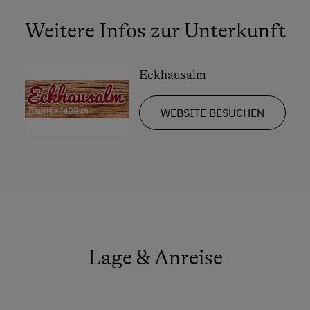
Freizeitaktivitäten am Betrieb und in der
Aussicht auf eine Berglandschaft
Umgebung
Weitere Infos zur Unterkunft
Backofen
Almausflüge
Balkon/Terrasse
Almwandern
Eckhausalm
Dusche
Bergtouren
WEBSITE BESUCHEN
Eierkocher
Geführte Bergtouren
Fernseher
Liegewiese
Garten
Nationalpark
Haarföhn
Rodelbahn in der Nähe
Handtücher
Schneeschuhwanderung
Heizung
Skifahren
Lage & Anreise
Mikrowelle
Wandern
Reinigungsausstattung in der Wohnung
Wintersport