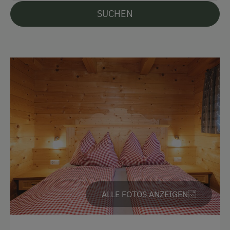
SUCHEN
Akzeptierte Zahlungsmittel
Barzahlung
Überweisung / SEPA
Vor Ort gesprochene Sprachen
Deutsch
Parken
Kostenlose Parkplätze
Unterkunftsart
ALLE FOTOS ANZEIGEN
Almhüttenvermietung
Für max. 6 Personen