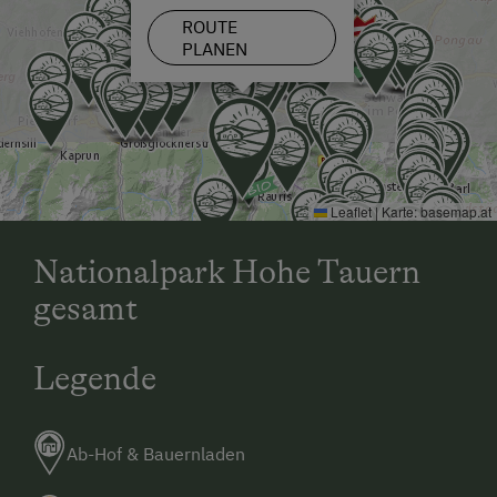
Schneeschuhwandern
ROUTE
Skitouren
PLANEN
Geführte Skitouren
Skitouren sind direkt ab Hof möglich
Kulinarik / Genuss
Kräutererlebnis
Leaflet
|
Karte:
basemap.at
Urlaub für Familien
Nationalpark Hohe Tauern
Familienfreundliche Unterkünfte
gesamt
Besondere Unterkünfte
Legende
Historische Höfe
Ab-Hof & Bauernladen