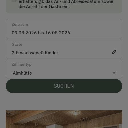
erhalten, gib das An- und Abreisedatum sowie
Lebensmittelqualität.
die Anzahl der Gäste ein.
Akzeptierte Zahlungsmittel
Barzahlung
Zeitraum
Überweisung / SEPA
Gäste
Vor Ort gesprochene Sprachen
2
Erwachsene
0
Kinder
Deutsch
Zimmertyp
Englisch
SUCHEN
Parken
Kostenlose Parkplätze
Unterkunftsart
Ferienhaus am Bergbauernhof