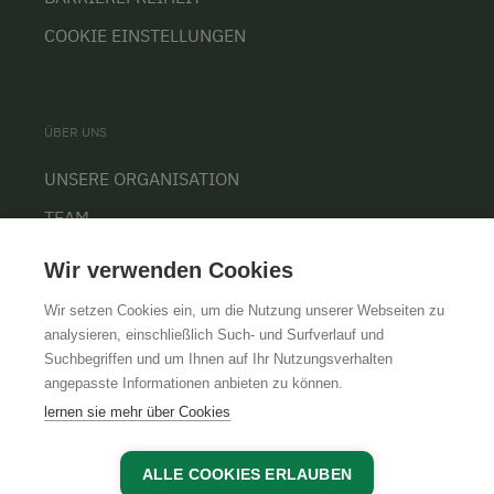
COOKIE EINSTELLUNGEN
ÜBER UNS
UNSERE ORGANISATION
TEAM
KARRIERE
Wir verwenden Cookies
Wir setzen Cookies ein, um die Nutzung unserer Webseiten zu
analysieren, einschließlich Such- und Surfverlauf und
Suchbegriffen und um Ihnen auf Ihr Nutzungsverhalten
AGB
IMPRESSUM
DATENSCHUTZ
angepasste Informationen anbieten zu können.
lernen sie mehr über Cookies
ALLE COOKIES ERLAUBEN