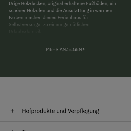
Urige Holzdecken, original erhaltene Fußböden, ein
schöner Holzofen und die Ausstattung in warmen
Farben machen dieses Ferienhaus für
Selbstversorger zu einem gemütlichen
Urlaubsdomizil.
Die einfache Ausstattung versetzt Sie in eine andere
MEHR ANZEIGEN
Zeit und lässt Sie erahnen wie es früher mal war.
Mit Holz heizen, einfach und bescheiden sein, einfach
mal weg vom Alltagsstress.
Wochenendtrip - Kurzurlaub: Auf Anfrage sind
Wochenendbuchungen möglich!
Hofprodukte und Verpflegung
Genießen sie unsere Hof eigenen Produkte