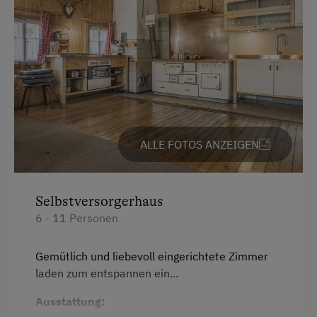
Ehemaliger Bergbauernhof
Hütte ist wintertauglich
Am Betrieb
Familienanschluss
Garten/Wiese
ALLE FOTOS ANZEIGEN
Hofeigene Produkte
Mithilfe am Hof
Selbstversorgerhaus
6 - 11 Personen
Kinder-Ausstattung
Gemütlich und liebevoll eingerichtete Zimmer
Kinder sind willkommen
laden zum entspannen ein...
Kinderspielplatz
Ausstattung:
Spielzeug