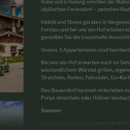
Ruhe und Erholung inmitten der Natur
idyllischen Feriendorf – zwischen Ra
Hektik und Stress geraten in Vergessen
Forstau und bei uns am Hof erleben 
genießen Sie die traumhafte Aussicht 
Unsere 3 Appartements sind familienfr
Bei uns am Hof erwarten euch im Somm
wöchentlichem Würstel grillen, eigen
Streicheln, Reiten, Fahrräder, Go-Kar
Den Bauernhof hautnah miterleben ma
Ponys streicheln oder Hühner beobac
Sommer
Im Sommer gibt es ein
umfangreiche