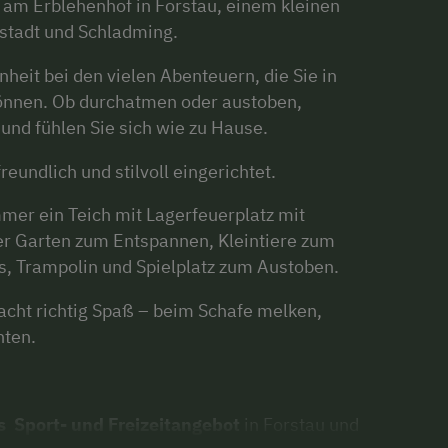
 am Erblehenhof in Forstau, einem kleinen
dstadt und Schladming.
heit bei den vielen Abenteuern, die Sie in
können. Ob durchatmen oder austoben,
und fühlen Sie sich wie zu Hause.
eundlich und stilvoll eingerichtet.
er ein Teich mit Lagerfeuerplatz mit
er Garten zum Entspannen, Kleintiere zum
ts, Trampolin und Spielplatz zum Austoben.
cht richtig Spaß – beim Schafe melken,
hten.
s
Sport- und Freizeitangebot
in Forstau und