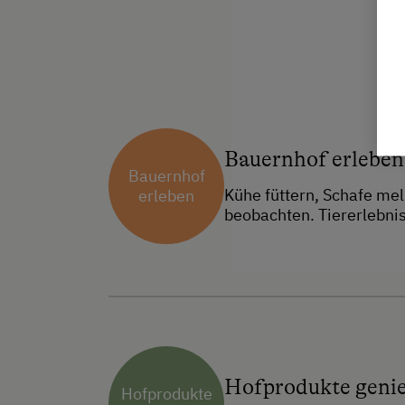
Bauernhof erleben
Bauernhof
Kühe füttern, Schafe me
erleben
beobachten. Tiererlebni
Hofprodukte geni
Hofprodukte