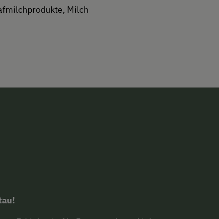
afmilchprodukte, Milch
tau!