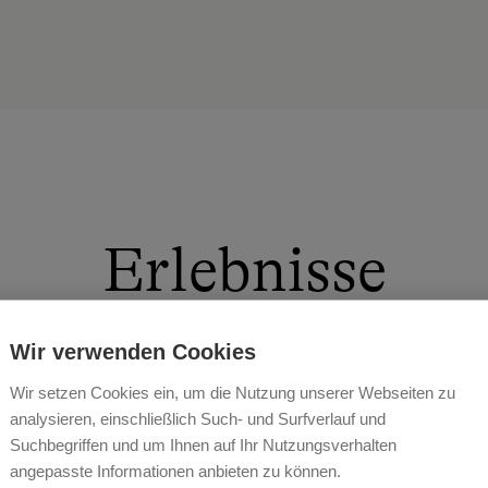
Erlebnisse
Wir verwenden Cookies
Wir setzen Cookies ein, um die Nutzung unserer Webseiten zu
analysieren, einschließlich Such- und Surfverlauf und
der Schweine, Eier holen im Hühnerstall oder verwöhne
Suchbegriffen und um Ihnen auf Ihr Nutzungsverhalten
lplatz bzw. Hausgarten in top Lage. Traktorfahrten bzw.
angepasste Informationen anbieten zu können.
le war gestern, Urlaub aktiv genießen ist angesagt.