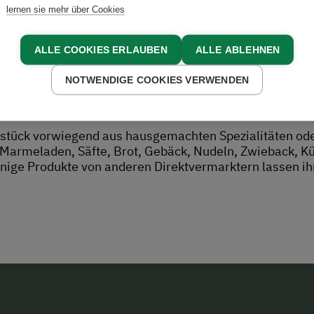
lernen sie mehr über Cookies
ALLE COOKIES ERLAUBEN
ALLE ABLEHNEN
NOTWENDIGE COOKIES VERWENDEN
eßen
stück vorwiegend aus hausgemachten Spezialitäten oder
armeladen, Säfte, Brot, Gebäck, Nudeln, Zwieback, Kü
inige Produkte von anderen Direktvermarktern lassen 