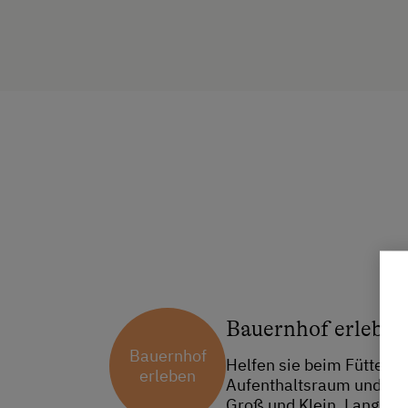
Bauernhof erleben
Bauernhof
Helfen sie beim Füttern 
erleben
Aufenthaltsraum und Spie
Groß und Klein. Langewei