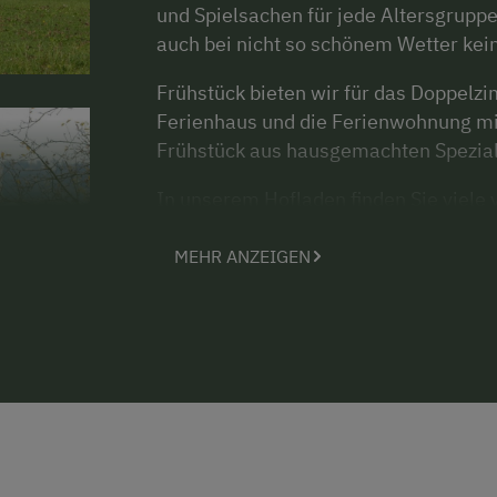
und Spielsachen für jede Altersgruppe
auch bei nicht so schönem Wetter k
Frühstück bieten wir für das Doppelz
Ferienhaus und die Ferienwohnung mit
Frühstück aus hausgemachten Spezialit
In unserem Hofladen finden Sie viele
Kernöl, Knabberkerne, Apfelessig, Ma
viele weitere Produkte von anderen B
MEHR ANZEIGEN
Samstags ist Backtag für die Gäste in
markierte Wanderwege sowie Fischer
Fahrradverleih, das Feuerwehrmuseum
zum Tennis spielen, Reiten, Golfen. D
Weinstraße befinden sich in unmittel