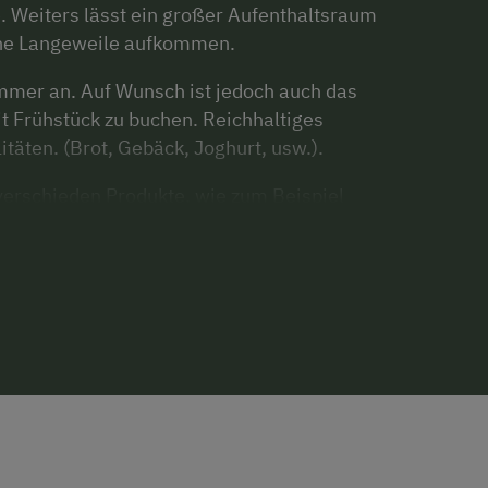
. Weiters lässt ein großer Aufenthaltsraum
eine Langeweile aufkommen.
immer an. Auf Wunsch ist jedoch auch das
 Frühstück zu buchen. Reichhaltiges
äten. (Brot, Gebäck, Joghurt, usw.).
 verschieden Produkte, wie zum Beispiel
rmeladen, Eier, Zwieback, Säfte, Nudeln und
auern.
 der eigenen Backstube. In der Nähe finden Sie
eimöglichkeiten am Löschteich,
, den Stainzer Flascherlzug, Möglichkeiten
ie Schilcherweinstraße und die Südsteirische
barer Nähe.