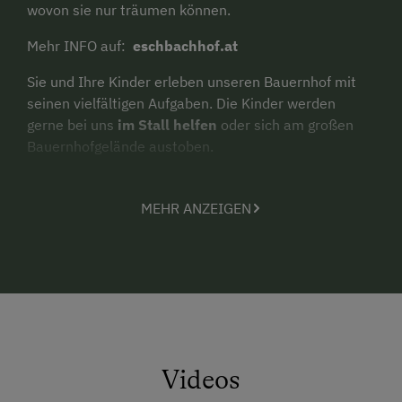
wovon sie nur träumen können.
Mehr INFO auf:
eschbachhof.at
Sie und Ihre Kinder erleben unseren Bauernhof mit
seinen vielfältigen Aufgaben. Die Kinder werden
gerne bei uns
im Stall helfen
oder sich am großen
Bauernhofgelände austoben.
großer Spielplatz mit verschiedenen
Spielgeräten, Riesentrampolin, Sandspielplatz
MEHR ANZEIGEN
BERG Go-Karts
für Groß und Klein
Viele verschiedene
Tiere
ganzjährig am Hof:
Kühe, Kälbchen, Ziegen, Katzen, Hasen,
Meerschweinchen, Hühner, Schwein
"Eberhard" und unser Pony "Charly"
Videos
Mithelfen
am Hof beim Tiere streicheln und