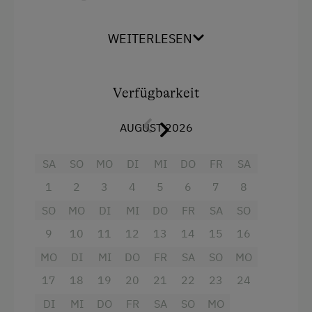
Geschirr, E-Herd mit Backrohr,
Kinder-Ausstattung
Geschirrspüler, Kühl- und
WEITERLESEN
Gefrierschrank, Kaffeemaschine, Toaster,
Baby- und Kleinkinderausstattung
Wasserkocher, Mikrowelle) sowie Radio
Kinderspielplatz
Verfügbarkeit
2 Schlafzimmer mit Doppelbetten
Spielzeug
Badezimmer mit Dusche und WC
AUGUST 2026
Spielzimmer
Infrarotkabine in der Ferienwohnung zum
SA
SO
MO
DI
MI
DO
FR
SA
Entspannen nach einem aufregenden Tag
Ausstattung der Wohneinheit
1
2
3
4
5
6
7
8
Vorraum mit Garderobe
Bettwäsche vorhanden
SO
MO
DI
MI
DO
FR
SA
SO
ein schönes Wohnzimmer mit gemütlicher
Ferienwohnung ebenerdig
9
10
11
12
13
14
15
16
Couch und TV
Geschirr vorhanden
MO
DI
MI
DO
FR
SA
SO
MO
Geschirrspüler
17
18
19
20
21
22
23
24
Kaffeemaschine
DI
MI
DO
FR
SA
SO
MO
Ausstattung