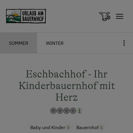
Zum Inhalt springen (Alt+0)
Zum Hauptmenü springen (Alt+1)
SOMMER
WINTER
Eschbachhof - Ihr
Kinderbauernhof mit
Herz
Baby und Kinder
Bauernhof