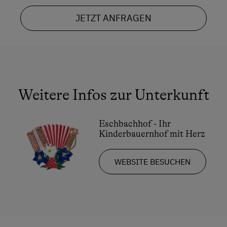
Sanfter Winter
Wlan
JETZT ANFRAGEN
Langlaufen
Dependance
Schneeschuhwandern
Kaffeemaschine
Urlaub für Familien
Bettwäsche
Familienfreundliche Unterkünfte
Weitere Infos zur Unterkunft
Geschirrspüler
Besondere Unterkünfte
Doppelbett (Kingsize)
Musikerhöfe
Eschbachhof - Ihr
Doppelbett (Queensize)
Kinderbauernhof mit Herz
Allergikerhöfe
WEBSITE BESUCHEN