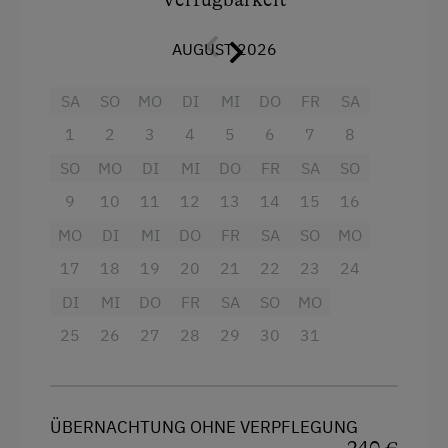
Geführte Bergtouren
Doppelbett (Kingsize)
Geschirrspüler, Kühl- und Gefrierschrank,
AUGUST 2026
Kaffeemaschine, Toaster, Wasserkocher,
Geführte Wanderungen
Mikrowelle) sowie Sat-TV und Radio
Golf
SA
SO
MO
DI
MI
DO
FR
SA
3 Schlafzimmer mit Doppelbetten
Hausmuseum
1
2
3
4
5
6
7
8
Badezimmer mit Badewanne, Dusche und
SO
MO
DI
MI
DO
FR
SA
SO
Hausmusik
WC
9
10
11
12
13
14
15
16
Heimatabend
separates WC
MO
DI
MI
DO
FR
SA
SO
MO
Heimatmuseum
Vorraum mit Garderobe und kleinem
17
18
19
20
21
22
23
24
Kegelbahn
Abstellraum
DI
MI
DO
FR
SA
SO
MO
Klettern
schönes, gemütliches Wellness-
25
26
27
28
29
30
31
Wohnzimmer
! Ein Wohnzimmer mit
Kutschenfahrten
Infrarotkabine und Dusche. Die
Leihrodeln
gemütliche Couch samt dem
Flachbildfernseher laden zum Entspannen
ÜBERNACHTUNG OHNE VERPFLEGUNG
Minigolf