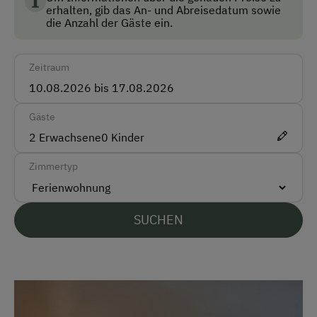
erhalten, gib das An- und Abreisedatum sowie
Katzen
die Anzahl der Gäste ein.
Auto
Hühner
Akzeptierte Zahlungsmittel
Ziegen
Zeitraum
Barzahlung
Hasen und Kaninchen
Überweisung / SEPA
Gäste
Meerschweinchen
2
Erwachsene
0
Kinder
unser Schwein "Eberhard"
Vor Ort gesprochene Sprachen
Zimmertyp
Deutsch
Englisch
SUCHEN
Parken
Kostenlose Parkplätze
Unterkunftsart