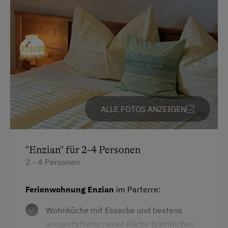
Ferienhaus am Bergbauernhof
Ehemaliger Bergbauernhof
Hütte ist wintertauglich
Am Betrieb
Garten/Wiese
ALLE FOTOS ANZEIGEN
Hausgarten
Hofeigene Produkte
"Enzian" für 2-4 Personen
2 - 4 Personen
Mithilfe am Hof
Schlafen im Heu
Ferienwohnung Enzian
im Parterre:
Schnapsbrennerei
Wohnküche mit Essecke und bestens
Schnapsverkostung
ausgestatteter neuer Küche (sämtliches