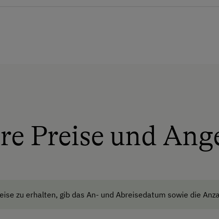
Garten/Wiese
Hausgarten
Mithilfe am Hof
Obstgarten
Schlafen im Heu
Schnapsbrennerei
tel
re Preise und Ang
Schnapsverkostung
Traktorfahrten
Kinder-Ausstattung
rachen
ise zu erhalten, gib das An- und Abreisedatum sowie die Anza
Kinderspielplatz
Spielzeug