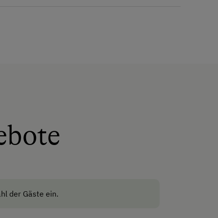
Geschirr vorhanden
Gästeküche
Kaffeemaschine
Mikrowelle
Geschirrspüler
Terrasse
ebote
Waschmaschine
Verpflegung
eigene Trinkwasserquelle
hl der Gäste ein.
Internet