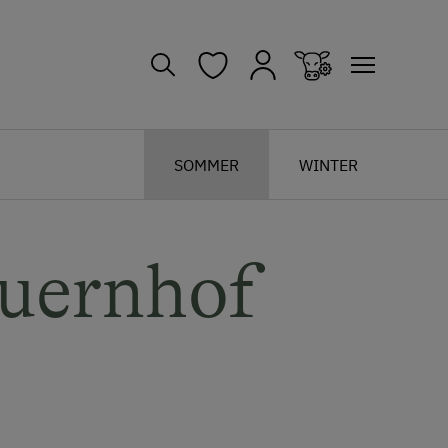
SOMMER
WINTER
uernhof