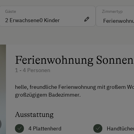
Spielzimmer
Gäste
Zimmertyp
2
Erwachsene
0
Kinder
Ferienwohnung Sonnen
1 - 4 Personen
helle, freundliche Ferienwohnung mit großem W
großzügigem Badezimmer.
Ausstattung
4 Plattenherd
Handtüche