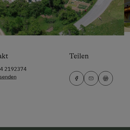
akt
Teilen
64 2192374
 senden