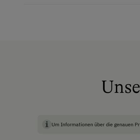
Anfahrtsmöglichkeiten
Auto
Bus
Taxi
Zug
Akzeptierte Zahlungsmit
Unse
Barzahlung
Überweisung / SEPA
Vor Ort gesprochene Sp
Um Informationen über die genauen Pre
Deutsch