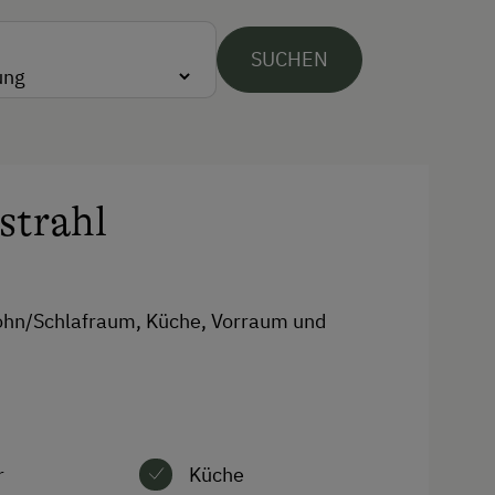
WiFi
SUCHEN
Freizeitaktivitäten am Betrieb
und in der Umgebung
Basketball
strahl
Bergtouren
Skibusnähe
Tischtennis
ohn/Schlafraum, Küche, Vorraum und
Wandern
r
Küche