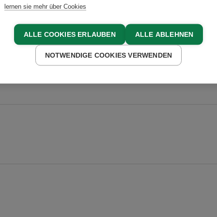
lernen sie mehr über Cookies
ALLE COOKIES ERLAUBEN
ALLE ABLEHNEN
NOTWENDIGE COOKIES VERWENDEN
sich mit den Tieren am Hof zu
werden gerne gestreichelt und verwöhnt.
 individuelle Betreuung.
Am Betrieb
ubt
Ab-Hof-Verkauf
Familienanschluss