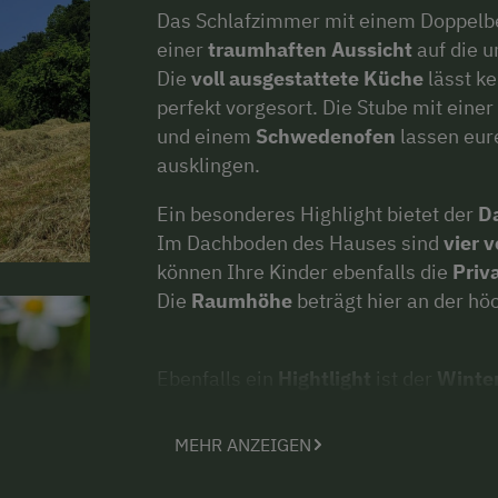
Das Schlafzimmer mit einem Doppelbe
einer
traumhaften
Aussicht
auf die u
Die
voll ausgestattete Küche
lässt ke
perfekt vorgesort. Die Stube mit eine
und einem
Schwedenofen
lassen eur
ausklingen.
Ein besonderes Highlight bietet der
Da
Im Dachboden des Hauses sind
vier v
können Ihre Kinder ebenfalls die
Priv
Die
Raumhöhe
beträgt hier an der hö
Ebenfalls ein
Hightlight
ist der
Winte
sie
klare Sicht
(ohne vorsthende Häuse
Umliegenden Berge (wie der Patscherko
MEHR ANZEIGEN
Georgenberg und vieles mehr)