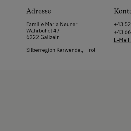
Adresse
Kont
Familie Maria Neuner
+43 5
Wahrbühel 47
+43 6
6222 Gallzein
E-Mail
Silberregion Karwendel, Tirol