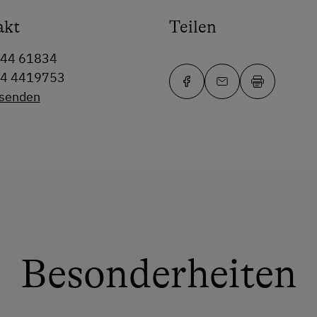
akt
Teilen
244 61834
64 4419753
 senden
Besonderheiten