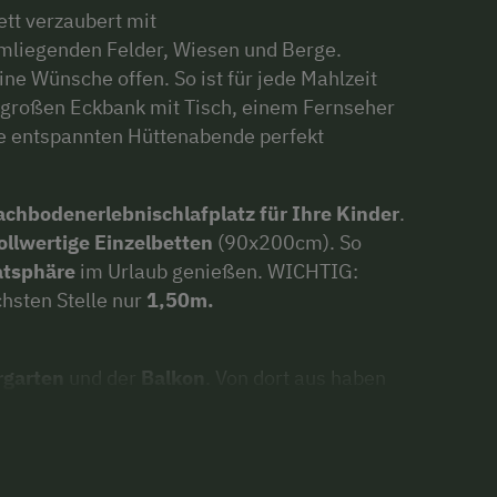
tt verzaubert mit
mliegenden Felder, Wiesen und Berge.
ine Wünsche offen. So ist für jede Mahlzeit
r großen Eckbank mit Tisch, einem Fernseher
e entspannten Hüttenabende perfekt
chbodenerlebnischlafplatz für Ihre Kinder
.
ollwertige Einzelbetten
(90x200cm). So
atsphäre
im Urlaub genießen. WICHTIG:
chsten Stelle nur
1,50m.
rgarten
und der
Balkon
. Von dort aus haben
r) auf das komplette Inntal und auf die
fel, die Silberstadt Schwaz, das Kloster