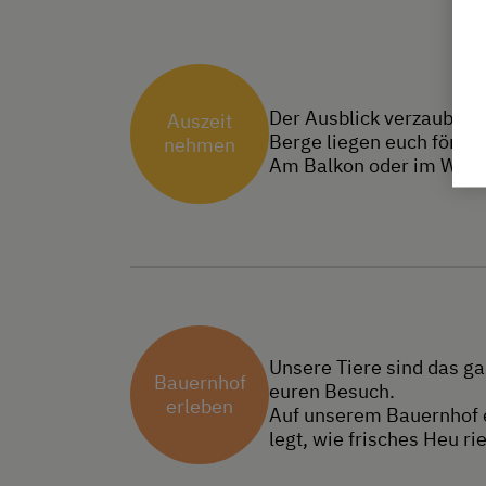
Der Ausblick verzaubert 
Auszeit
Berge liegen euch förml
nehmen
Am Balkon oder im Winte
Unsere Tiere sind das ga
Bauernhof
euren Besuch.
erleben
Auf unserem Bauernhof e
legt, wie frisches Heu r