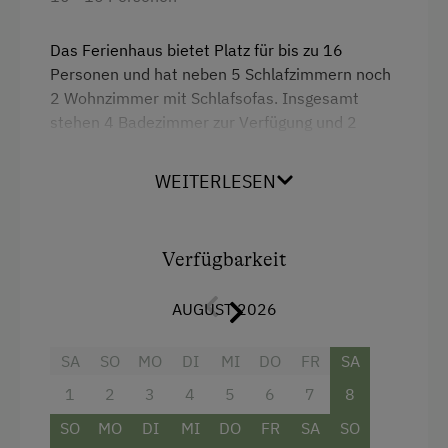
Hausgarten
Das Ferienhaus bietet Platz für bis zu 16
Hofeigene Produkte
Personen und hat neben 5 Schlafzimmern noch
Kreativangebot
2 Wohnzimmer mit Schlafsofas. Insgesamt
stehen 4 Badezimmer zur Verfügung und 2
Mithilfe am Hof
Wohnküchen. Es eignet sich perfekt für größere
Gruppen, Familien oder Seminare.
Pauschalangebote
WEITERLESEN
Schlafen im Heu
Schlafzimmer 1: 1 Einzelbett und 1 Doppelbett
Schlafzimmer 2: 1 Doppelbett
Schnapsverkostung
Schlafzimmer 3: 1 Doppelbett
Verfügbarkeit
Schwimmteich
Schlafzimmer 4: 2 Etagenbetten
Schlafzimmer 5: 2 Einzelbetten
AUGUST 2026
Traktorfahrten
Wohnzimmer: 1 Schlafsofa
Wohnzimmer: 1 Schlafsofa
SA
SO
MO
DI
MI
DO
FR
SA
Kinder-Ausstattung
1
2
3
4
5
6
7
8
Baby- und Kleinkinderausstattung
SO
MO
DI
MI
DO
FR
SA
SO