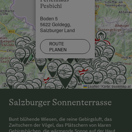
Skilift in 0.7 km
Pesbichl
Tischtennis
Loipe in 0.15 km
Boden 5
Wandern
5622 Goldegg,
Salzburger Land
Wassersport
Wintersport
ROUTE
PLANEN
Wellnessangebote
Sauna
Leaflet
|
Karte:
basemap.at
Salzburger Sonnenterrasse
Bunt blühende Wiesen, die reine Gebirgsluft, das
Zwitschern der Vögel, das Plätschern von klaren
Gebirgsbächen, die wärmende Sonne auf der Haut.