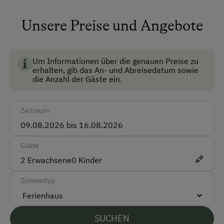
Sie in ca. 20 Autominuten. Natürlich können Sie auch
2 Hunde
ihr Auto stehen lassen und den Skibus nützen oder
Unsere Preise und Angebote
mit den Touren Ski die Umgebung erkunden.
Anfahrtsmöglichkeiten
Auf Ihren Besuch freut sich
Auto
Um Informationen über die genauen Preise zu
Bus
Michaela Hettegger
erhalten, gib das An- und Abreisedatum sowie
die Anzahl der Gäste ein.
Taxi
Zug
Zeitraum
Akzeptierte Zahlungsmittel
Gäste
Barzahlung
2
Erwachsene
0
Kinder
EC-Karte / Bankomatkarte (Maestro)
Zimmertyp
Mastercard/Eurocard
Visa
SUCHEN