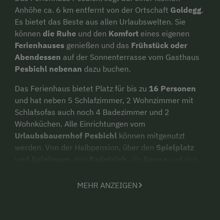
Anhöhe ca. 6 km entfernt von der Ortschaft
Goldegg
.
Es bietet das Beste aus allen Urlaubswelten. Sie
können
die Ruhe
und den
Komfort
eines eigenen
Ferienhauses
genießen und das
Frühstück oder
Abendessen
auf der Sonnenterrasse vom Gasthaus
Pesbichl nebenan
dazu buchen.
Das Ferienhaus bietet Platz für bis zu
16 Personen
und hat neben 5 Schlafzimmer, 2 Wohnzimmer mit
Schlafsofas auch noch 4 Badezimmer und 2
Wohnküchen. Alle Einrichtungen vom
Urlaubsbauernhof Pesbichl
können mitgenutzt
werden. Von der Halbpension, über den
Spielplatz
und Spielraum
, den
Badeteich
, die
Sauna
und den
Garten mit Liegestühlen und
Trampolin
. Gerne
vereinbaren wir für Sie auch
Kräuterwanderungen
MEHR ANZEIGEN
(gegen Gebühr) die direkt vom Gasthaus wegstarten.
Natürlich können auch die Tiere vom Pesbichl