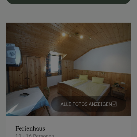
Überweisung / SEPA
Vor Ort gesprochene Sprachen
Deutsch
Englisch
Parken
Kostenlose Parkplätze
Am Betrieb
Ab-Hof-Verkauf
ALLE FOTOS ANZEIGEN
Bauernstube
Familienanschluss
Ferienhaus
Garten/Wiese
10 - 16 Personen