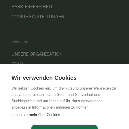
BARRIEREFREIHEIT
COOKIE EINSTELLUNGEN
ÜBER UNS
UNSERE ORGANISATION
TEAM
KARRIERE
Wir verwenden Cookies
Wir setzen Cookies ein, um die Nutzung unserer Webseiten zu
analysieren, einschließlich Such- und Surfverlauf und
Suchbegriffen und um Ihnen auf Ihr Nutzungsverhalten
AGB
IMPRESSUM
DATENSCHUTZ
angepasste Informationen anbieten zu können.
lernen sie mehr über Cookies