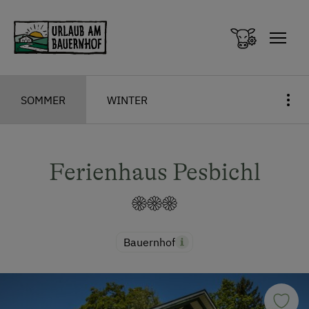
Zum Inhalt springen (Alt+0)
Zum Hauptmenü springen (Alt+1)
SOMMER
WINTER
Ferienhaus Pesbichl
Bauernhof