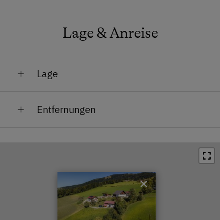
Wasserkocher
Lage & Anreise
Toilette
Toaster
Küche
Lage
Kühlschrank
Am Berg
Wlan
Entfernungen
Lage im Grünen
Tisch mit Lampe
Bahnhof in 15.5 km
Küchenausstattung
Bushaltestelle in 2.3 km
Altbau
Ortszentrum in 3 km
Doppelbett
×
Restaurant in 3 km
Ausziehcouch
Schwimmbad in 16 km
Einzelbett