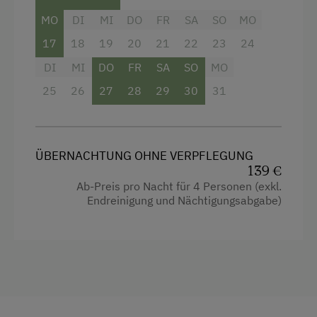
Internet
MO
DI
MI
DO
FR
SA
SO
MO
Dusche
17
18
19
20
21
22
23
24
Balkon/Terrasse
WiFi
DI
MI
DO
FR
SA
SO
MO
Eierkocher
Allgemeine Ausstattung
25
26
27
28
29
30
31
Fernseher
Garten
Garten
Keine Haustiere erlaubt
Gitterbett
ÜBERNACHTUNG OHNE VERPFLEGUNG
Dusche/Bad/WC
139 €
Handtücher
Ab-Preis pro Nacht für 4 Personen (exkl.
Endreinigung und Nächtigungsabgabe)
Haarföhn
Unterkunftsart
Heizung
Ferienhaus am Bergbauernhof
Kinderbett
Mikrowelle
Reinigungsausstattung in der Wohnung