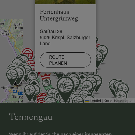
See / Teich in 6 km
Ferienhaus
Skilift in 6 km
Untergrünweg
Loipe in 6 km
Gaißau 29
5425 Krispl, Salzburger
Land
ROUTE
PLANEN
Leaflet
|
Karte:
basemap.at
Tennengau
Wenn ihr auf der Suche nach einer
imposanten