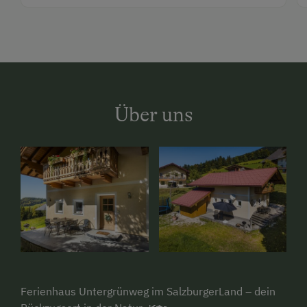
Über uns
Ferienhaus Untergrünweg im SalzburgerLand – dein