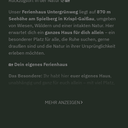
Rückzugsort in der Natur 🌿🏡
Unser
Ferienhaus Untergrünweg
liegt auf
870 m
Seehöhe am Spielberg in Krispl-Gaißau
, umgeben
von Wiesen, Wäldern und einer intakten Natur. Hier
erwartet dich ein
ganzes Haus für dich allein
– ein
besonderer Platz für alle, die Ruhe suchen, gerne
draußen sind und die Natur in ihrer Ursprünglichkeit
erleben möchten.
🏡
Dein eigenes Ferienhaus
Das Besondere:
Ihr habt hier
euer eigenes Haus
,
unabhängig und ganz für euch allein – mit viel Platz,
gemütlicher Ausstattung und einer einmaligen
Aussicht in die Natur. Perfekt, um einfach mal die
MEHR ANZEIGEN
Seele baumeln zu lassen, ein Buch zu lesen oder den
Tag auf der Terrasse mit Vogelgezwitscher und klarer
Bergluft zu beginnen.