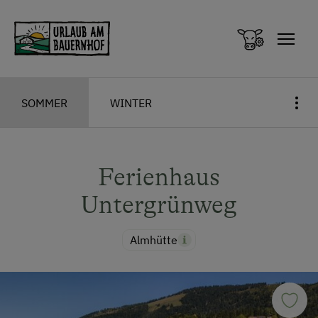
Zum Inhalt springen (Alt+0)
Zum Hauptmenü springen (Alt+1)
SOMMER
WINTER
Ferienhaus
Untergrünweg
Almhütte