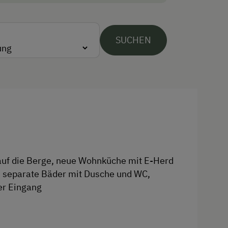
Bus zur Skipiste
Urlaub für Familien
SUCHEN
Familienfreundliche Unterkünfte
Nachhaltiger Urlaub
Urlaub ohne Auto
Hund erlaubt
auf die Berge, neue Wohnküche mit E-Herd
2 separate Bäder mit Dusche und WC,
er Eingang