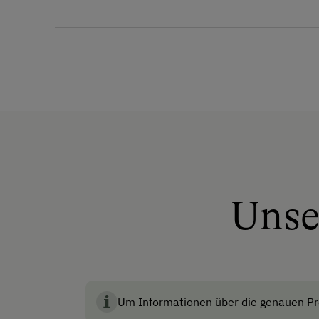
Marmelade
Eier
Allgemeine Ausstattung
Haustiergerecht
Mitnahme von Hunden erla
Skiraum
Anfahrtsmöglichkeiten
Auto
Unse
Bus
Taxi
Akzeptierte Zahlungsmit
Um Informationen über die genauen Pre