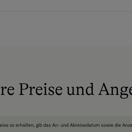
Verpflegung
Ohne Verpflegung
ubt
Service
Transfer Bahnhof
Internet
re Preise und Ang
WiFi
Freizeitaktivitäten am Betrieb
und in der Umgebung
tel
ise zu erhalten, gib das An- und Abreisedatum sowie die Anza
Almausflüge