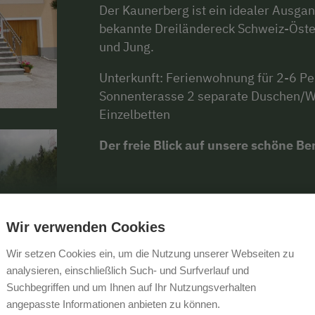
Der Kaunerberg ist ein idealer Ausga
bekannte Dreiländereck Schweiz-Österre
und Jung.
Unterkunft: Ferienwohnung für 2-6 P
Sonnenterasse 2 separate Duschen/
Einzelbetten
Der freie Blick auf unsere schöne Be
MEHR ANZEIGEN
Wir verwenden Cookies
Wir setzen Cookies ein, um die Nutzung unserer Webseiten zu
analysieren, einschließlich Such- und Surfverlauf und
Suchbegriffen und um Ihnen auf Ihr Nutzungsverhalten
angepasste Informationen anbieten zu können.