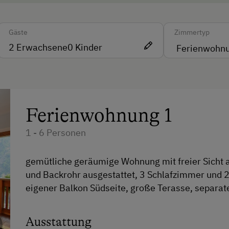
Almwandern
Gäste
Zimmertyp
Badesee
2
Erwachsene
0
Kinder
Bergtouren
rachen
Bogenschießen
E-Bike-Verleih
Ferienwohnung 1
Eislaufen
1 - 6 Personen
Erlebniswanderung
Erlebniswanderweg
gemütliche geräumige Wohnung mit freier Sicht 
Fahrradverleih
und Backrohr ausgestattet, 3 Schlafzimmer und 
eigener Balkon Südseite, große Terasse, separat
Fitnesscenter
Freibad
Ausstattung