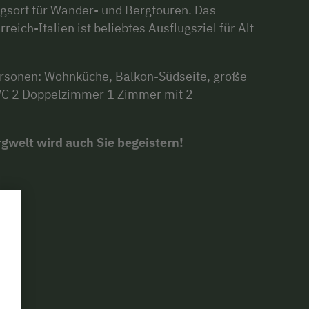
ngsort für Wander- und Bergtouren. Das
ich-Italien ist beliebtes Ausflugsziel für Alt
ersonen: Wohnküche, Balkon-Südseite, große
WC 2 Doppelzimmer 1 Zimmer mit 2
rgwelt wird auch Sie begeistern!