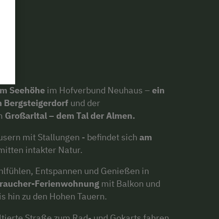
2m Seehöhe
im Hofverbund Neuhaus –
ein
 Bergsteigerdorf
und der
m
Großarltal – dem Tal der Almen.
sern mit Stallungen - befindet sich
am
itten intakter Natur.
ohlfühlen, Entspannen und Genießen in
traucher-Ferienwohnung
mit Balkon und
is hin zu den Hohen Tauern.
tierte Straße zum Rad- und Gokarts fahren