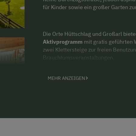
für Kinder sowie ein großer Garten zu
Die Orte Hüttschlag und Großarl bie
Aktivprogramm
mit gratis geführten
zwei Klettersteige zur freien Benutzu
Brauchtumsveranstaltungen.
Genießen Sie als besonderes Erlebnis
MEHR ANZEIGEN
frühen Morgenstunden mit traumhaf
der Hohen Tauern oder eine der viele
sind Mitgliedsbetrieb von „Berg gesun
meisten Angebote kostenlos buchbar. 
Wir freuen uns darauf, Sie bald bei 
dürfen!