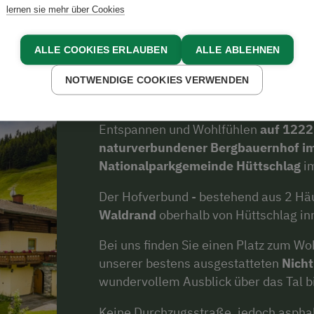
lernen sie mehr über Cookies
Über uns
ALLE COOKIES ERLAUBEN
ALLE ABLEHNEN
NOTWENDIGE COOKIES VERWENDEN
Entspannen und Wohlfühlen
auf 122
naturverbundener Bergbauernhof im
Nationalparkgemeinde Hüttschlag
i
Der Hofverbund - bestehend aus 2 Häu
Waldrand
oberhalb von Hüttschlag inm
Bei uns finden Sie einen Platz zum W
unserer bestens ausgestatteten
Nich
wundervollem Ausblick über das Tal b
Keine Durchzugsstraße, jedoch asphal