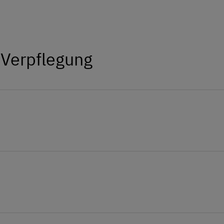
Greti und Pertl Prommegger
 Verpflegung
e nach Jahreszeit und Verfügbarkeit bei uns
 tummeln sich je nach Jahreszeit
Verpflegung