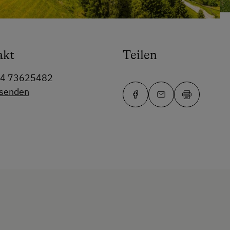
akt
Teilen
64 73625482
 senden