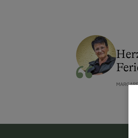
Her
Fer
MARGARE