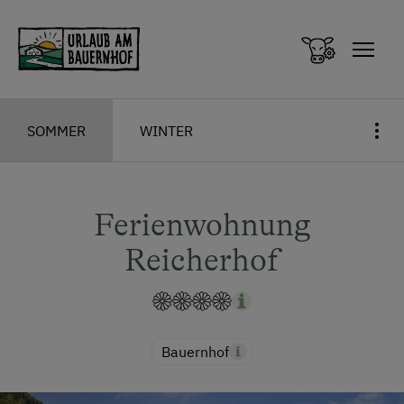
Zum Inhalt springen (Alt+0)
Zum Hauptmenü springen (Alt+1)
SOMMER
WINTER
Ferienwohnung
Reicherhof
Bauernhof