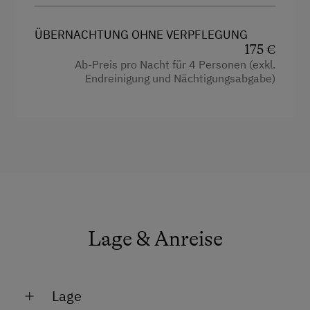
4 Plattenherd
Almwandern
ÜBERNACHTUNG OHNE VERPFLEGUNG
Backofen
Badesee
175 €
Ab-Preis pro Nacht für 4 Personen (exkl.
Balkon/Terrasse
Bergtouren
Endreinigung und Nächtigungsabgabe)
Fernseher
Eislaufen
Heizung
Erlebniswanderung
Wasserkocher
Freibad
Wlan
Golf
Küchenausstattung
Heimatabend
Toaster
Kegelbahn
Lage & Anreise
Radio
Minigolf
Dusche
Nordic Walking
Lage
Garten
Skifahren