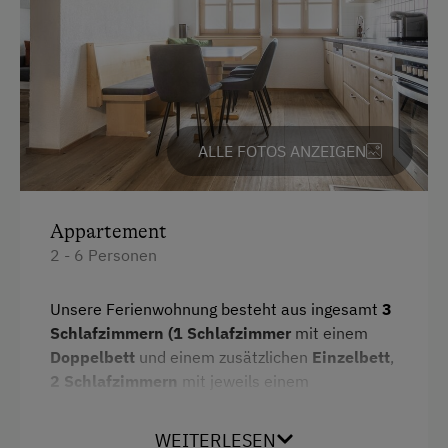
Kinder-Ausstattung
Baby- und Kleinkinderausstattung
Kinder sind willkommen
ALLE FOTOS ANZEIGEN
Kinderspielplatz
Spielhaus
Appartement
Spielzeug
2 - 6 Personen
Ausstattung der Wohneinheit
Unsere Ferienwohnung besteht aus ingesamt
3
Bettwäsche vorhanden
Schlafzimmern (1 Schlafzimmer
mit einem
Doppelbett
und einem zusätzlichen
Einzelbett
,
Ferienwohnung ebenerdig
2 Schlafzimmern
mit jeweils einem
Geschirr vorhanden
Einzelbett),
einem
Badezimmer
mit Dusche
und einem
WC extra
und einem
Wohn-
Gästeküche
WEITERLESEN